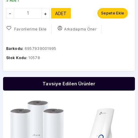
3 ADET
-
+
ADET
Sepete Ekle
Favorilerime Ekle
Arkadaşıma Öner
Barkodu:
6957939001995
Stok Kodu:
10578
Tavsiye Edilen Ürünler