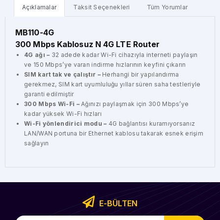
Açıklamalar
Taksit Seçenekleri
Tüm Yorumlar
MB110-4G
300 Mbps Kablosuz N 4G LTE Router
4G ağı –
32 adede kadar Wi-Fi cihazıyla interneti paylaşın
ve 150 Mbps’ye varan indirme hızlarının keyfini çıkarın
SIM kart tak ve çalıştır –
Herhangi bir yapılandırma
gerekmez, SIM kart uyumluluğu yıllar süren saha testleriyle
garanti edilmiştir
300 Mbps Wi-Fi –
Ağınızı paylaşmak için 300 Mbps’ye
kadar yüksek Wi-Fi hızları
Wi-Fi yönlendirici modu –
4G bağlantısı kuramıyorsanız
LAN/WAN portuna bir Ethernet kablosu takarak esnek erişim
sağlayın
E-BÜLTEN