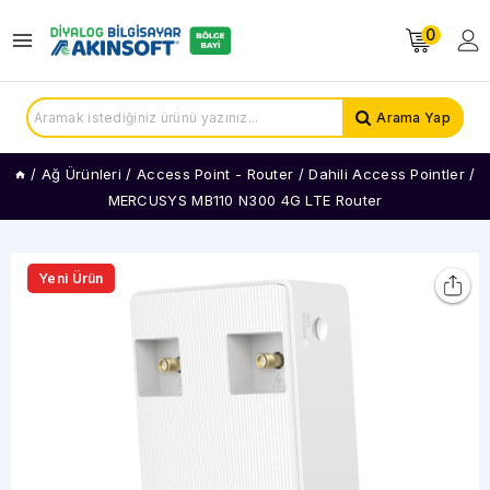
0
Arama Yap
/
Ağ Ürünleri
/
Access Point - Router
/
Dahili Access Pointler
/
MERCUSYS MB110 N300 4G LTE Router
Yeni Ürün