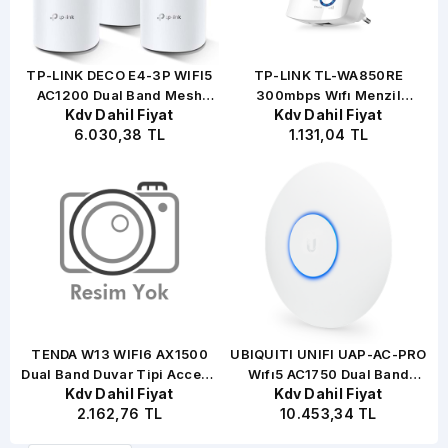
TP-LINK DECO E4-3P WIFI5
TP-LINK TL-WA850RE
AC1200 Dual Band Mesh
300mbps Wıfı Menzil
Kdv Dahil Fiyat
Kdv Dahil Fiyat
nt
Router 3-Lü Set
Genişletici Priz Tip
6.030,38 TL
1.131,04 TL
TENDA W13 WIFI6 AX1500
UBIQUITI UNIFI UAP-AC-PRO
Dual Band Duvar Tipi Access
Wıfı5 AC1750 Dual Band
Kdv Dahil Fiyat
Kdv Dahil Fiyat
Point
Kurumsal Access Point PoE
2.162,76 TL
10.453,34 TL