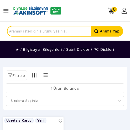
0
KATEGORİLER
Harici
Arama Yap
Diskler
Nas
Diskleri
/
Bilgisayar Bileşenleri
/
Sabit Diskler
/
PC Diskleri
Güvenlik
Diskleri
SSD
Diskler
Filtrele
Notebook
Diskleri
1 Ürün Bulundu
Harici
Access
Pointler
PC
Diskleri
Ücretsiz Kargo
Yeni