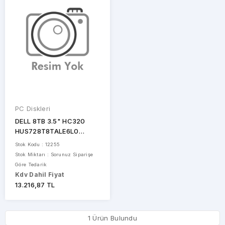
FİYAT
ARALIĞI
PC Diskleri
DELL 8TB 3.5" HC320
HUS728T8TALE6L0
7200RPM Sata-3 Disk
Stok Kodu : 12255
STOK
Stok Miktarı : Sorunuz Siparişe
Göre Tedarik
DURUMU
Kdv Dahil Fiyat
13.216,87 TL
Sadece
Stoktakiler
1 Ürün Bulundu