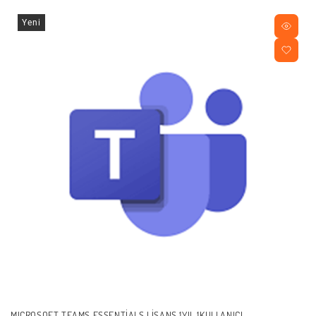
Yeni
MICROSOFT TEAMS ESSENTIALS LISANS 1YIL 1KULLANICI