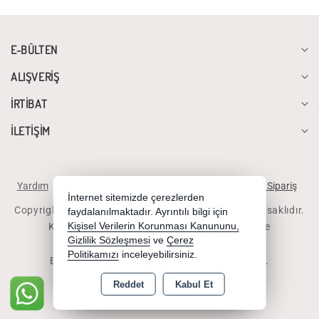
E-BÜLTEN
ALIŞVERİŞ
İRTİBAT
İLETİŞİM
Yardım
İstek ve Önerileriniz
Sipariş Takibi
Telefonla Sipariş
İnternet sitemizde çerezlerden
Copyright 2026 diyalogbilgisayar.com - Tüm hakları saklıdır.
faydalanılmaktadır. Ayrıntılı bilgi için
Kredi kartı bilgileriniz 256bit SSL sertifikası ile
Kişisel Verilerin Korunması Kanununu,
Gizlilik Sözleşmesi
ve
Çerez
korunmaktadır.
Politikamızı
inceleyebilirsiniz.
Bu site AKINSOFT E-Ticaret ile hazırlanmıştır.
Reddet
Kabul Et