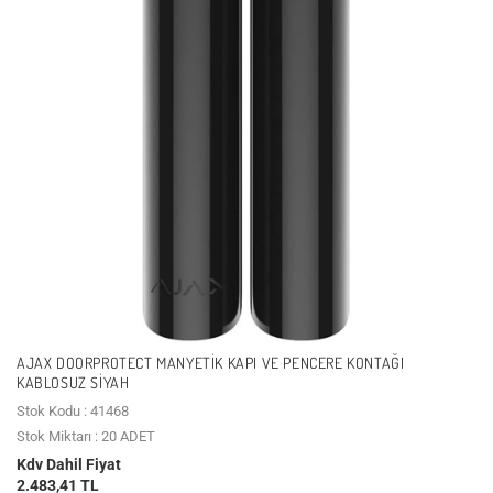
AJAX DOORPROTECT MANYETIK KAPI VE PENCERE KONTAĞI
KABLOSUZ SIYAH
Stok Kodu : 41468
Stok Miktarı : 20 ADET
Kdv Dahil Fiyat
2.483,41 TL