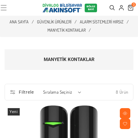
0
Cart
Search
ANA SAYFA
/
GÜVENLIK ÜRÜNLERI
/
ALARM SISTEMLERI HIRSIZ
/
MANYETIK KONTAKLAR
/
MANYETIK KONTAKLAR
8 Ürün
Filtrele
Yeni