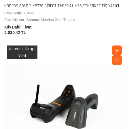
KODPOS 203DPI KPS70 DIRECT THERMAL USB,ETHERNET FIŞ YAZICI
Stok Kodu : 10446
Stok Miktarı : Sorunuz Siparişe Göre Tedarik
Kdv Dahil Fiyat
2.030,42 TL
Ücretsiz Kargo
Yeni