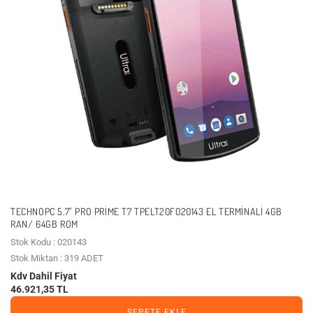
TECHNOPC 5.7" PRO PRIME T7 TPELT20F020143 EL TERMINALI 4GB
RAN/ 64GB ROM
Stok Kodu : 020143
Stok Miktarı : 319 ADET
Kdv Dahil Fiyat
46.921,35 TL
SEPETE EKLE