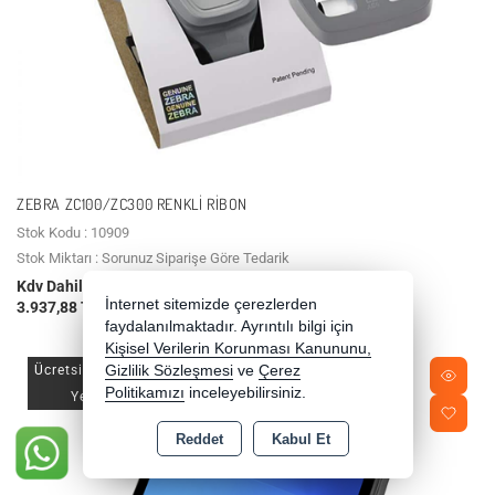
ZEBRA ZC100/ZC300 RENKLI RIBON
Stok Kodu : 10909
Stok Miktarı : Sorunuz Siparişe Göre Tedarik
Kdv Dahil Fiyat
İnternet sitemizde çerezlerden
3.937,88 TL
faydalanılmaktadır. Ayrıntılı bilgi için
Kişisel Verilerin Korunması Kanununu,
Ücretsiz Kargo
Gizlilik Sözleşmesi
ve
Çerez
Politikamızı
inceleyebilirsiniz.
Yeni
Reddet
Kabul Et