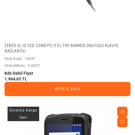
ZEBEX EL 1D CCD Z3100 PS/2 EL TIPI BARKOD OKUYUCU KLAVYE
BAĞLANTILI
Stok Kodu : 10347
Stok Miktarı : 5 ADET
Kdv Dahil Fiyat
1.964,65 TL
SEPETE EKLE
Ücretsiz Kargo
Yeni