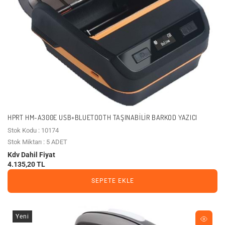
HPRT HM-A300E USB+BLUETOOTH TAŞINABILIR BARKOD YAZICI
Stok Kodu : 10174
Stok Miktarı : 5 ADET
Kdv Dahil Fiyat
4.135,20 TL
SEPETE EKLE
Yeni