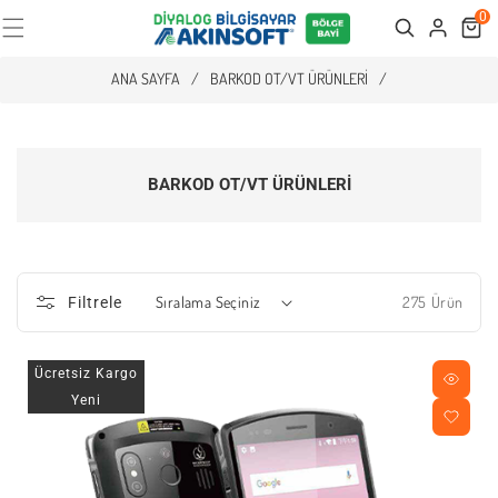
0
Cart
Search
ANA SAYFA
/
BARKOD OT/VT ÜRÜNLERI
/
BARKOD OT/VT ÜRÜNLERI
275 Ürün
Filtrele
Ücretsiz Kargo
Yeni