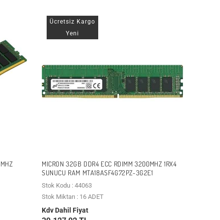
Ücretsiz Kargo
Yeni
0MHZ
MICRON 32GB DDR4 ECC RDIMM 3200MHZ 1RX4
SUNUCU RAM MTA18ASF4G72PZ-3G2E1
Stok Kodu : 44063
Stok Miktarı : 16 ADET
Kdv Dahil Fiyat