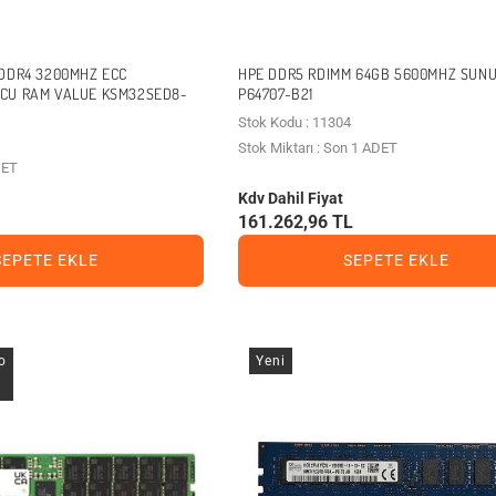
DDR4 3200MHZ ECC
HPE DDR5 RDIMM 64GB 5600MHZ SUN
CU RAM VALUE KSM32SED8-
P64707-B21
Stok Kodu : 11304
Stok Miktarı : Son 1 ADET
DET
Kdv Dahil Fiyat
161.262,96 TL
SEPETE EKLE
SEPETE EKLE
o
Yeni