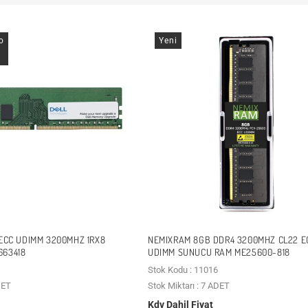
o
Yeni
 ECC UDIMM 3200MHZ 1RX8
NEMIXRAM 8GB DDR4 3200MHZ CL22 E
663418
UDIMM SUNUCU RAM ME25600-818
Stok Kodu : 11016
DET
Stok Miktarı : 7 ADET
Kdv Dahil Fiyat