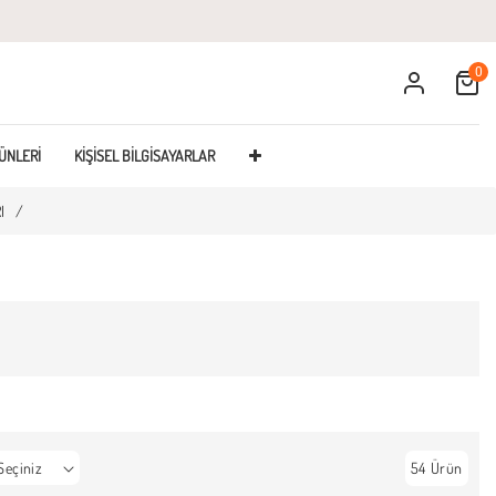
0
Cart
ÜNLERI
KIŞISEL BILGISAYARLAR
I
/
54 Ürün