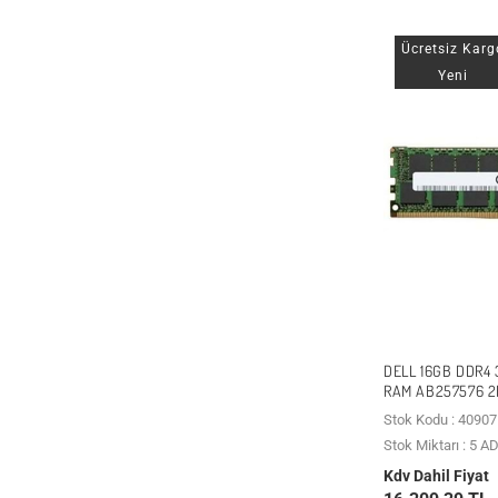
Ücretsiz Karg
Yeni
DELL 16GB DDR4
RAM AB257576 2
Stok Kodu : 40907
Stok Miktarı : 5 A
Kdv Dahil Fiyat