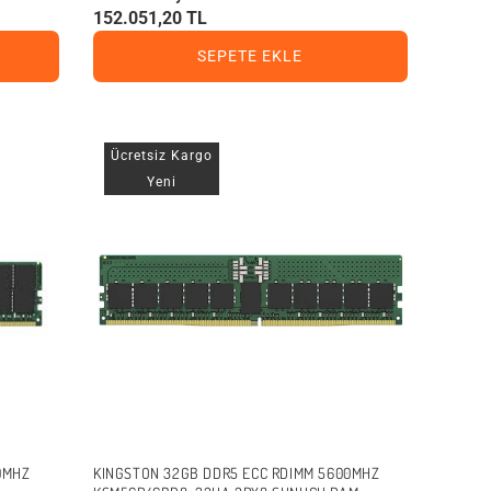
152.051,20 TL
SEPETE EKLE
Ücretsiz Kargo
Yeni
0MHZ
KINGSTON 32GB DDR5 ECC RDIMM 5600MHZ