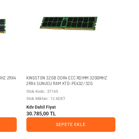
MHZ 2RX4
KINGSTON 32GB DDR4 ECC RDIMM 3200MHZ
2RX4 SUNUCU RAM KTD-PE432/32G
Stok Kodu : 37165
Stok Miktarı : 12 ADET
Kdv Dahil Fiyat
30.785,00 TL
SEPETE EKLE