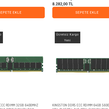
8.282,00 TL
SEPETE EKLE
SEPETE EKLE
o
Ücretsiz Kargo
Yeni
ECC RDIMM 32GB 6400MHZ
KINGSTON DDR5 ECC RDIMM 64GB 560