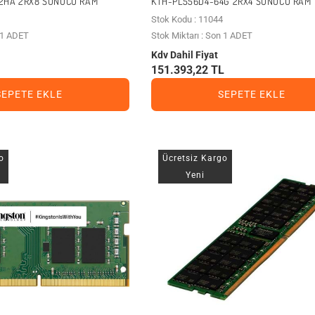
2HA 2RX8 SUNUCU RAM
KTH-PL556D4-64G 2RX4 SUNUCU RAM
Stok Kodu : 11044
n 1 ADET
Stok Miktarı : Son 1 ADET
Kdv Dahil Fiyat
151.393,22 TL
SEPETE EKLE
SEPETE EKLE
o
Ücretsiz Kargo
Yeni