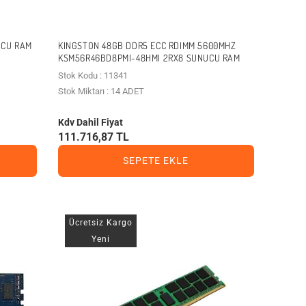
UCU RAM
KINGSTON 48GB DDR5 ECC RDIMM 5600MHZ
KSM56R46BD8PMI-48HMI 2RX8 SUNUCU RAM
Stok Kodu : 11341
Stok Miktarı : 14 ADET
Kdv Dahil Fiyat
111.716,87 TL
SEPETE EKLE
Ücretsiz Kargo
Yeni