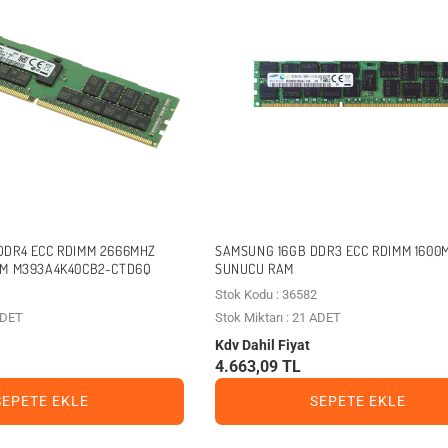
DDR4 ECC RDIMM 2666MHZ
SAMSUNG 16GB DDR3 ECC RDIMM 1600
AM M393A4K40CB2-CTD6Q
SUNUCU RAM
Stok Kodu : 36582
 ADET
Stok Miktarı : 21 ADET
Kdv Dahil Fiyat
4.663,09 TL
SEPETE EKLE
SEPETE EKLE