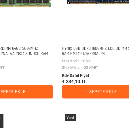
 RDIMM 64GB 5600MHZ
HYNIX 8GB DDR3 1600MHZ ECC UDIMM
2NA-AA 2RX4 SUNUCU RAM
RAM HMT41GU7AFR8A-PB
Stok Kodu : 28738
DET
Stok Miktarı : 22 ADET
Kdv Dahil Fiyat
L
4.334,10 TL
SEPETE EKLE
SEPETE EKLE
o
Yeni