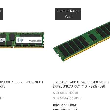
o
Ücretsiz Kargo
Yeni
 3200MHZ ECC RDIMM SUNUCU
KINGSTON 64GB DDR4 ECC RDIMM 320
RX8
2RX4 SUNUCU RAM KTD-PE432/64G
Stok Kodu : 40985
DET
Stok Miktarı : 6 ADET
Kdv Dahil Fiyat