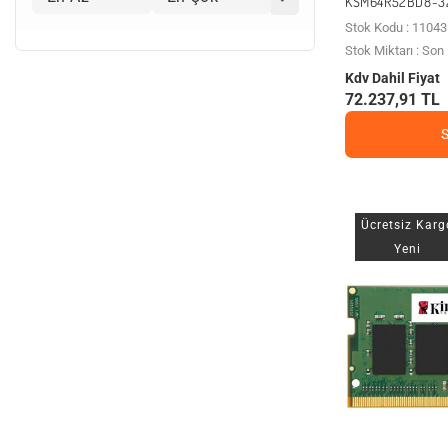
KSM64R52BD8-3
Stok Kodu : 11043
Stok Miktarı : So
Kdv Dahil Fiyat
72.237,91 TL
Ücretsiz Karg
Yeni