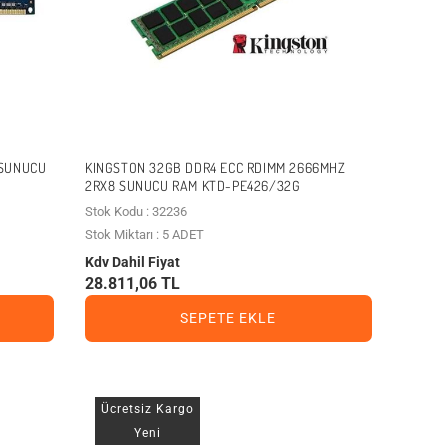
 SUNUCU
KINGSTON 32GB DDR4 ECC RDIMM 2666MHZ
2RX8 SUNUCU RAM KTD-PE426/32G
Stok Kodu : 32236
Stok Miktarı : 5 ADET
Kdv Dahil Fiyat
28.811,06 TL
SEPETE EKLE
Ücretsiz Kargo
Yeni