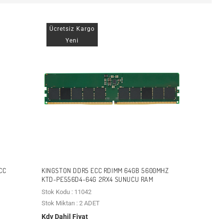
Ücretsiz Kargo
Yeni
CC
KINGSTON DDR5 ECC RDIMM 64GB 5600MHZ
KTD-PE556D4-64G 2RX4 SUNUCU RAM
Stok Kodu : 11042
Stok Miktarı : 2 ADET
Kdv Dahil Fiyat