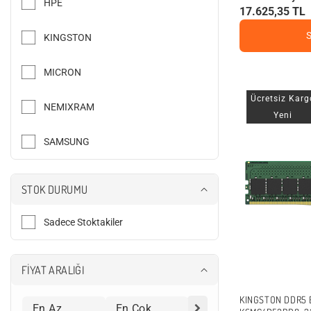
HPE
l
c
w
17.625,35 TL
e
i
e
r
l
r
i
e
l
KINGSTON
r
a
i
r
ı
MICRON
Ücretsiz Karg
NEMIXRAM
Yeni
SAMSUNG
STOK DURUMU
Sadece Stoktakiler
FİYAT ARALIĞI
KINGSTON DDR5 