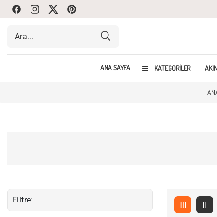
Facebook
Instagram
Twitte
Pinterest
ANA SAYFA
KATEGORILER
AKIN
AN
Filtre: