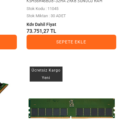
KSM56R46BD8-32HA 2RX8 SUNUCU RAM
Stok Kodu : 11045
Stok Miktarı : 30 ADET
Kdv Dahil Fiyat
73.751,27 TL
SEPETE EKLE
Ücretsiz Kargo
Yeni