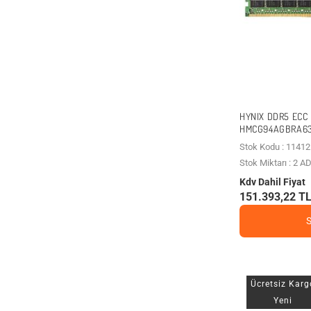
HYNIX DDR5 ECC
HMCG94AGBRA63
Stok Kodu : 11412
Stok Miktarı : 2 A
Kdv Dahil Fiyat
151.393,22 T
Ücretsiz Karg
Yeni