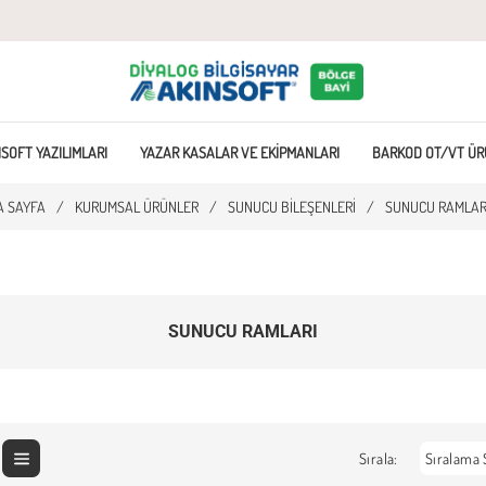
SOFT YAZILIMLARI
YAZAR KASALAR VE EKIPMANLARI
BARKOD OT/VT ÜR
A SAYFA
/
KURUMSAL ÜRÜNLER
/
SUNUCU BILEŞENLERI
/
SUNUCU RAMLAR
SUNUCU RAMLARI
Sırala: