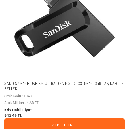
SANDISK 64GB USB 3.0 ULTRA DRIVE SDDDC3-064G-G46 TAŞINABILIR
BELLEK
Stok Kodu : 10431
Stok Miktarı : 4 ADET
Kdv Dahil Fiyat
945,49 TL
SEPETE EKLE