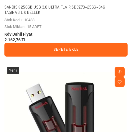
SANDISK 256GB USB 3.0 ULTRA FLAIR SDCZ73-256G-G46
TAŞINABILIR BELLEK
Stok Kodu : 10433
Stok Miktarı : 15 ADET
Kdv Dahil Fiyat
2.162,76 TL
SEPETE EKLE
Yeni