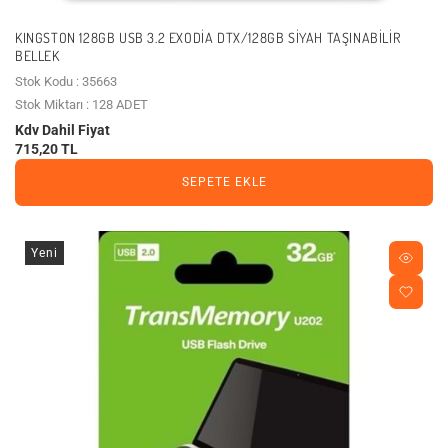
KINGSTON 128GB USB 3.2 EXODIA DTX/128GB SIYAH TAŞINABILIR
BELLEK
Stok Kodu : 35663
Stok Miktarı : 128 ADET
Kdv Dahil Fiyat
715,20 TL
SEPETE EKLE
Yeni