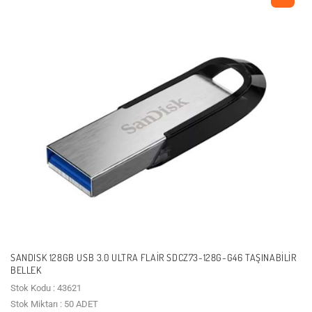
SANDISK 128GB USB 3.0 ULTRA FLAIR SDCZ73-128G-G46 TAŞINABILIR
BELLEK
Stok Kodu : 43621
Stok Miktarı : 50 ADET