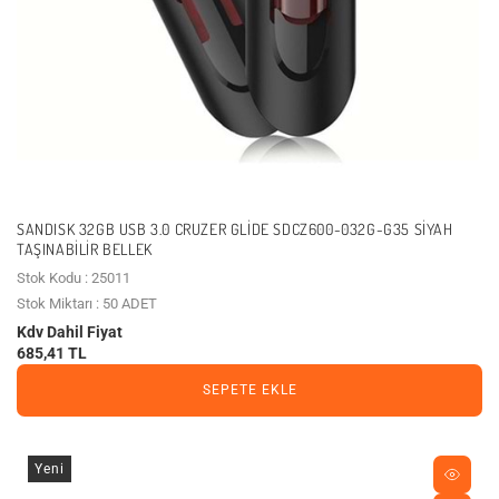
SANDISK 32GB USB 3.0 CRUZER GLIDE SDCZ600-032G-G35 SIYAH
TAŞINABILIR BELLEK
Stok Kodu : 25011
Stok Miktarı : 50 ADET
Kdv Dahil Fiyat
685,41 TL
SEPETE EKLE
Yeni