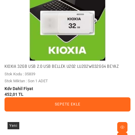
KIOXIA 32GB USB 2.0 USB BELLEK U202 LU202W032GG4 BEYAZ
Stok Kodu : 35839
Stok Miktarı : Son 1 ADET
Kdv Dahil Fiyat
452,01 TL
SEPETE EKLE
Yeni