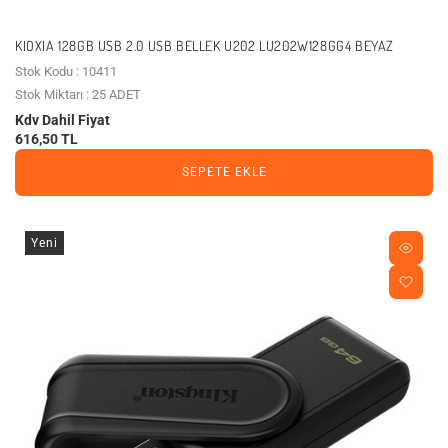
KIOXIA 128GB USB 2.0 USB BELLEK U202 LU202W128GG4 BEYAZ
Stok Kodu : 10411
Stok Miktarı : 25 ADET
Kdv Dahil Fiyat
616,50 TL
SEPETE EKLE
Yeni