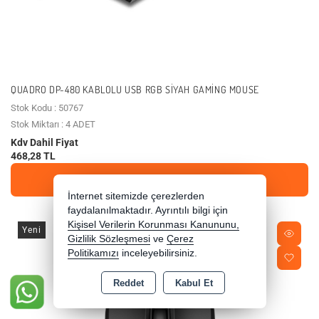
QUADRO DP-480 KABLOLU USB RGB SIYAH GAMING MOUSE
Stok Kodu : 50767
Stok Miktarı : 4 ADET
Kdv Dahil Fiyat
468,28 TL
SEPETE EKLE
İnternet sitemizde çerezlerden
faydalanılmaktadır. Ayrıntılı bilgi için
Kişisel Verilerin Korunması Kanununu,
Yeni
Gizlilik Sözleşmesi
ve
Çerez
Politikamızı
inceleyebilirsiniz.
Reddet
Kabul Et