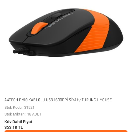
A4TECH FM10 KABLOLU USB 1600DPI SIYAH/TURUNCU MOUSE
Stok Kodu : 31521
Stok Miktarı : 18 ADET
Kdv Dahil Fiyat
353,18 TL