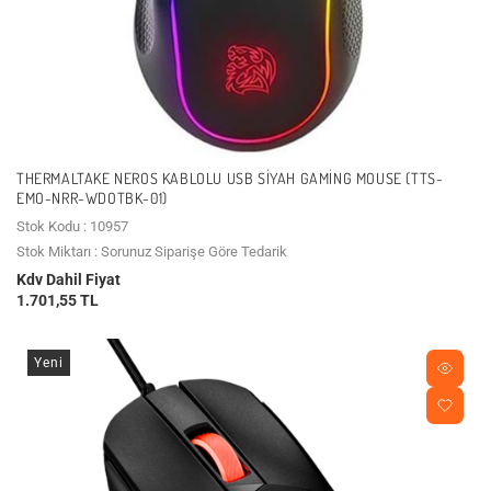
THERMALTAKE NEROS KABLOLU USB SIYAH GAMING MOUSE (TTS-
EMO-NRR-WDOTBK-01)
Stok Kodu : 10957
Stok Miktarı : Sorunuz Siparişe Göre Tedarik
Kdv Dahil Fiyat
1.701,55 TL
Yeni