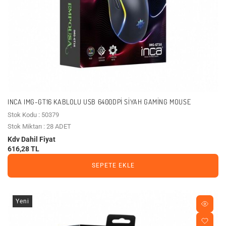
INCA IMG-GT16 KABLOLU USB 6400DPI SIYAH GAMING MOUSE
Stok Kodu : 50379
Stok Miktarı : 28 ADET
Kdv Dahil Fiyat
616,28 TL
SEPETE EKLE
Yeni