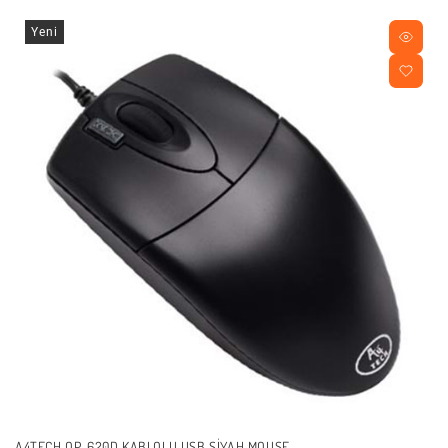
Yeni
A4TECH OP-620D KABLOLU USB SIYAH MOUSE