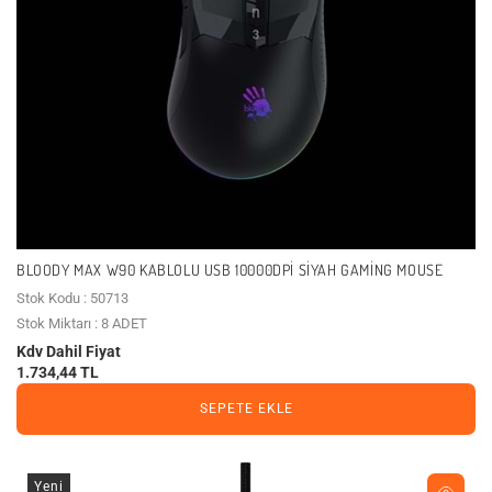
BLOODY MAX W90 KABLOLU USB 10000DPI SIYAH GAMING MOUSE
Stok Kodu : 50713
Stok Miktarı : 8 ADET
Kdv Dahil Fiyat
1.734,44 TL
SEPETE EKLE
Yeni