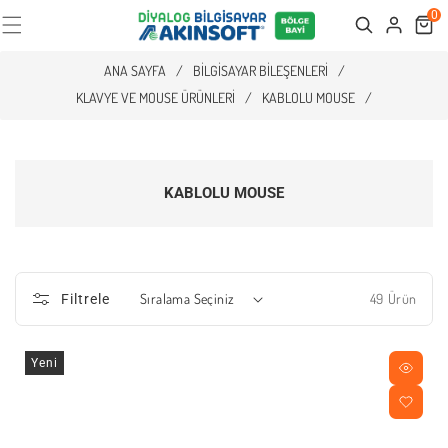
0
Cart
Search
ANA SAYFA
/
BILGISAYAR BILEŞENLERI
/
KLAVYE VE MOUSE ÜRÜNLERI
/
KABLOLU MOUSE
/
KABLOLU MOUSE
49 Ürün
Filtrele
Yeni