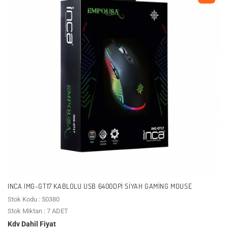
INCA IMG-GT17 KABLOLU USB 6400DPI SIYAH GAMING MOUSE
Stok Kodu : 50380
Stok Miktarı : 7 ADET
Kdv Dahil Fiyat