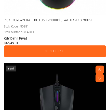
INCA IMG-047T KABLOLU USB 7200DPI SIYAH GAMING MOUSE
Stok Kodu : 50381
Stok Miktarı : 38 ADET
Kdv Dahil Fiyat
846,49 TL
SEPETE EKLE
Yeni