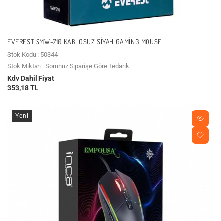
EVEREST SMW-710 KABLOSUZ SIYAH GAMING MOUSE
Stok Kodu : 50344
Stok Miktarı : Sorunuz Siparişe Göre Tedarik
Kdv Dahil Fiyat
353,18 TL
Yeni