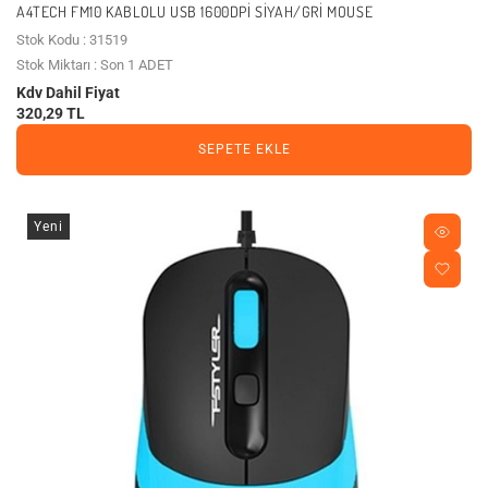
A4TECH FM10 KABLOLU USB 1600DPI SIYAH/GRI MOUSE
Stok Kodu : 31519
Stok Miktarı : Son 1 ADET
Kdv Dahil Fiyat
320,29 TL
SEPETE EKLE
Yeni