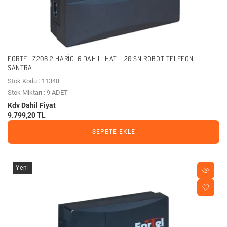
FORTEL Z206 2 HARICI 6 DAHILI HATLI 20 SN ROBOT TELEFON
SANTRALI
Stok Kodu : 11348
Stok Miktarı : 9 ADET
Kdv Dahil Fiyat
9.799,20 TL
SEPETE EKLE
Yeni