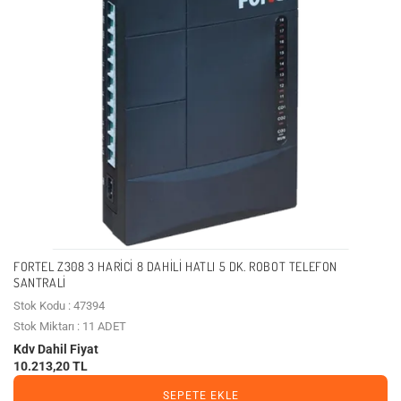
FORTEL Z308 3 HARICI 8 DAHILI HATLI 5 DK. ROBOT TELEFON
SANTRALI
Stok Kodu : 47394
Stok Miktarı : 11 ADET
Kdv Dahil Fiyat
10.213,20 TL
SEPETE EKLE