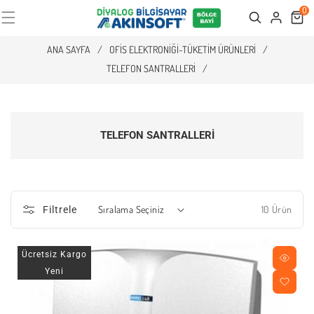
0
Cart
Search
ANA SAYFA
/
OFIS ELEKTRONIĞI-TÜKETIM ÜRÜNLERI
/
TELEFON SANTRALLERI
/
TELEFON SANTRALLERI
10 Ürün
Filtrele
Ücretsiz Kargo
Yeni