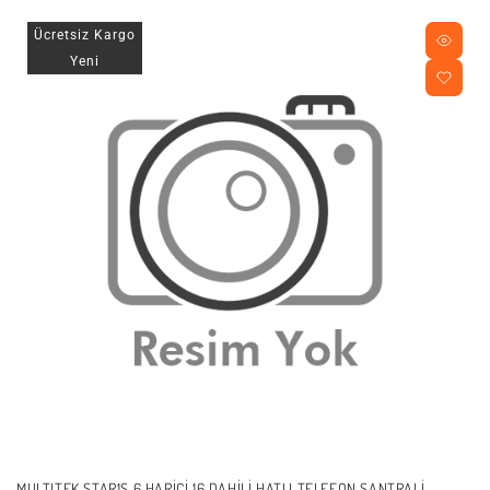
Ücretsiz Kargo
Yeni
MULTITEK STAR1S 6 HARICI 16 DAHILI HATLI TELEFON SANTRALI