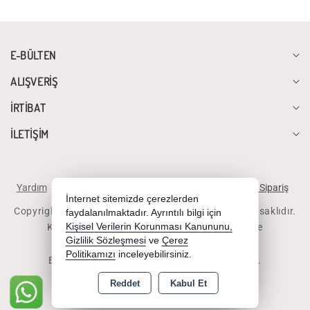
E-BÜLTEN
ALIŞVERİŞ
İRTİBAT
İLETİŞİM
Yardım
İstek ve Önerileriniz
Sipariş Takibi
Telefonla Sipariş
İnternet sitemizde çerezlerden
Copyright 2026 diyalogbilgisayar.com - Tüm hakları saklıdır.
faydalanılmaktadır. Ayrıntılı bilgi için
Kredi kartı bilgileriniz 256bit SSL sertifikası ile
Kişisel Verilerin Korunması Kanununu,
Gizlilik Sözleşmesi
ve
Çerez
korunmaktadır.
Politikamızı
inceleyebilirsiniz.
Bu site AKINSOFT E-Ticaret ile hazırlanmıştır.
Reddet
Kabul Et