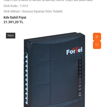
Stok Kodu : 11312
Stok Miktarı : Sorunuz Siparişe Göre Tedarik
Kdv Dahil Fiyat
21.391,20 TL
Yeni