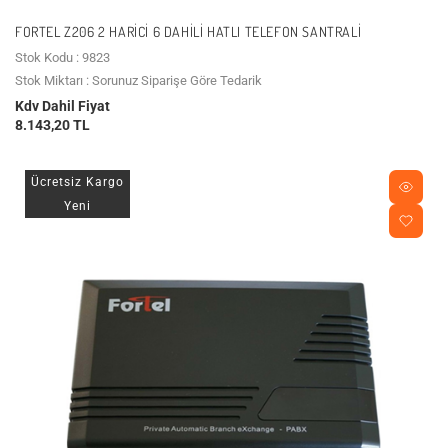
FORTEL Z206 2 HARICI 6 DAHILI HATLI TELEFON SANTRALI
Stok Kodu : 9823
Stok Miktarı : Sorunuz Siparişe Göre Tedarik
Kdv Dahil Fiyat
8.143,20 TL
Ücretsiz Kargo
Yeni