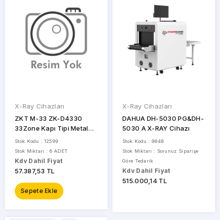
MARKALAR
DAHUA
ZKT
STOK
X-Ray Cihazları
X-Ray Cihazları
DURUMU
ZKT M-33 ZK-D4330
DAHUA DH-5030 PG&DH-
33Zone Kapı Tipi Metal
5030 A X-RAY Cihazı
Dedektör
Stok Kodu : 12599
Stok Kodu : 9848
Sadece
Stok Miktarı : 6 ADET
Stok Miktarı : Sorunuz Siparişe
Stoktakiler
Kdv Dahil Fiyat
Göre Tedarik
57.387,53 TL
Kdv Dahil Fiyat
515.000,14 TL
Sepete Ekle