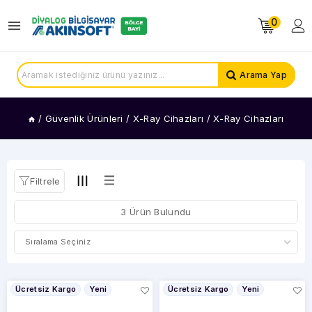
0
KATEGORİLER
X-
Arama Yap
Ray
Cihazları
/
Güvenlik Ürünleri
/
X-Ray Cihazları
/
X-Ray Cihazları
FİYAT
ARALIĞI
Filtrele
3 Ürün Bulundu
Ücretsiz Kargo
Yeni
Ücretsiz Kargo
Yeni