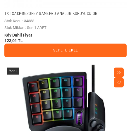
TX TXACP4102GREY GAMEPAD ANALOG KORUYUCU GRI
Stok Kodu : 34353
Stok Miktarı : Son 1 ADET
Kdv Dahil Fiyat
123,01 TL
SEPETE EKLE
Yeni