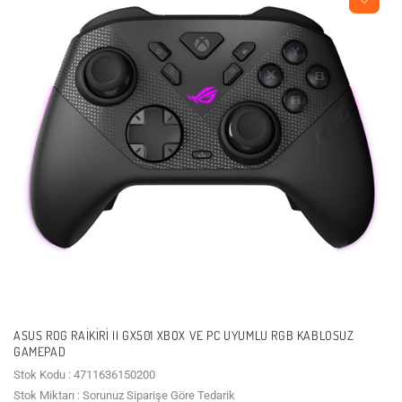
ASUS ROG RAIKIRI II GX501 XBOX VE PC UYUMLU RGB KABLOSUZ
GAMEPAD
Stok Kodu : 4711636150200
Stok Miktarı : Sorunuz Siparişe Göre Tedarik