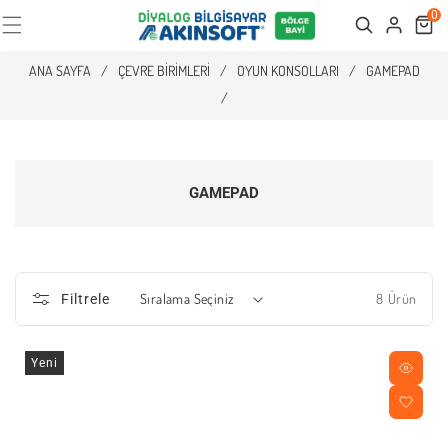
0
Cart
Search
ANA SAYFA
/
ÇEVRE BIRIMLERI
/
OYUN KONSOLLARI
/
GAMEPAD
/
GAMEPAD
8 Ürün
Filtrele
Yeni