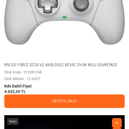
MSI GG FORCE GC30 V2 KABLOSUZ BEYAZ OYUN KOLU (GAMEPAD)
Stok Kodu : 210281248
Stok Miktarı : 12 ADET
Kdv Dahil Fiyat
4.632,39 TL
SEPETE EKLE
Yeni