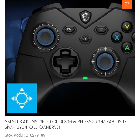
MSI STOK ADI: MSI GG FORCE GC300 WIRELESS 2.4GHZ KABLOSUZ
SIYAH OYUN KOLU (GAMEPAD)
Stok Kodu : 210279189