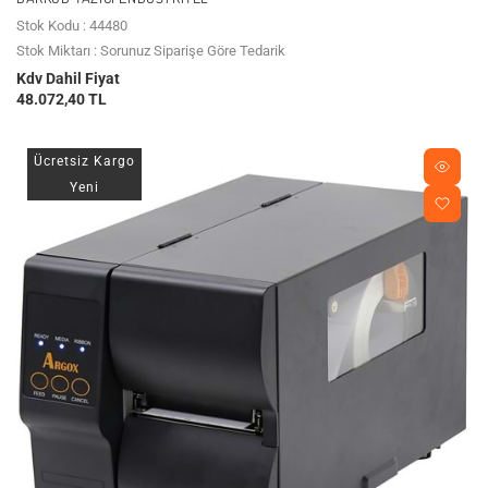
Stok Kodu : 44480
Stok Miktarı : Sorunuz Siparişe Göre Tedarik
Kdv Dahil Fiyat
48.072,40 TL
Ücretsiz Kargo
Yeni