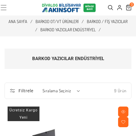
0
Cart
Search
ANA SAYFA
/
BARKOD OT/VT ÜRÜNLERI
/
BARKOD / FIŞ YAZICILAR
/
BARKOD YAZICILAR ENDÜSTRIYEL
/
BARKOD YAZICILAR ENDÜSTRIYEL
9 Ürün
Filtrele
Ücretsiz Kargo
Yeni