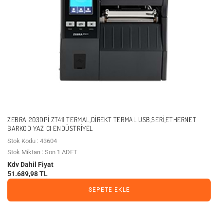
ZEBRA 203DPI ZT411 TERMAL,DIREKT TERMAL USB,SERI,ETHERNET
BARKOD YAZICI ENDÜSTRIYEL
Stok Kodu : 43604
Stok Miktarı : Son 1 ADET
Kdv Dahil Fiyat
51.689,98 TL
SEPETE EKLE