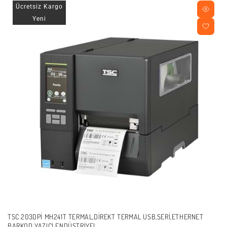
Ücretsiz Kargo
Yeni
TSC 203DPI MH241T TERMAL,DIREKT TERMAL USB,SERI,ETHERNET
BARKOD YAZICI ENDÜSTRIYEL