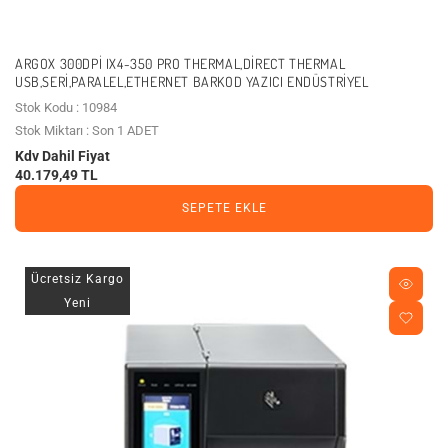
ARGOX 300DPI IX4-350 PRO THERMAL,DIRECT THERMAL
USB,SERI,PARALEL,ETHERNET BARKOD YAZICI ENDÜSTRIYEL
Stok Kodu : 10984
Stok Miktarı : Son 1 ADET
Kdv Dahil Fiyat
40.179,49 TL
SEPETE EKLE
Ücretsiz Kargo
Yeni