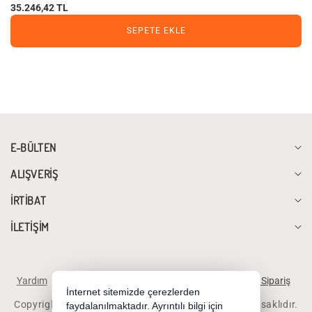
35.246,42 TL
SEPETE EKLE
E-BÜLTEN
ALIŞVERİŞ
İRTİBAT
İLETİŞİM
Yardım
İstek ve Önerileriniz
Sipariş Takibi
Telefonla Sipariş
İnternet sitemizde çerezlerden
Copyright 2026 diyalogbilgisayar.com - Tüm hakları saklıdır.
faydalanılmaktadır. Ayrıntılı bilgi için