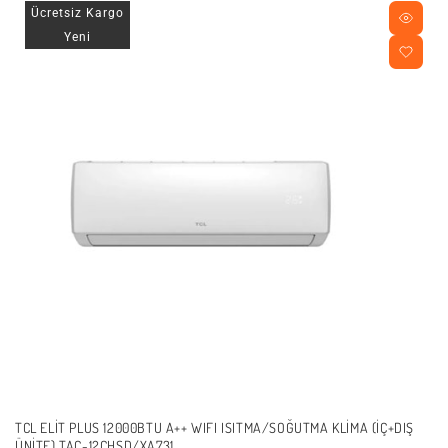
Ücretsiz Kargo
Yeni
TCL ELİT PLUS 12000BTU A++ WIFI ISITMA/SOĞUTMA KLIMA (İÇ+DIŞ
ÜNITE) TAC-12CHSD/XA731