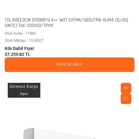
TCL BREEZEIN 12000BTU A++ WIFI ISITMA/SOĞUTMA KLIMA (İÇ+DIŞ
ÜNITE) TAC-12CHSD/TPH11
Stok Kodu : 11881
Stok Miktarı : 13 ADET
Kdv Dahil Fiyat
37.259,82 TL
SEPETE EKLE
Ücretsiz Kargo
Yeni