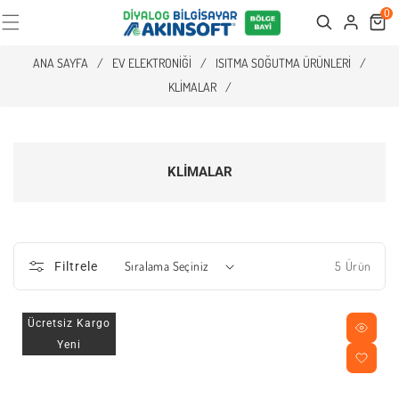
0
Cart
Search
ANA SAYFA
/
EV ELEKTRONIĞI
/
ISITMA SOĞUTMA ÜRÜNLERI
/
KLIMALAR
/
KLIMALAR
5 Ürün
Filtrele
Ücretsiz Kargo
Yeni