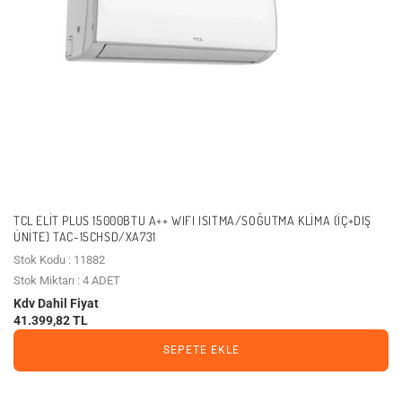
TCL ELİT PLUS 15000BTU A++ WIFI ISITMA/SOĞUTMA KLIMA (İÇ+DIŞ
ÜNITE) TAC-15CHSD/XA731
Stok Kodu : 11882
Stok Miktarı : 4 ADET
Kdv Dahil Fiyat
41.399,82 TL
SEPETE EKLE