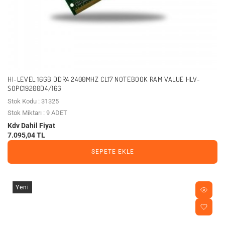
HI-LEVEL 16GB DDR4 2400MHZ CL17 NOTEBOOK RAM VALUE HLV-
SOPC19200D4/16G
Stok Kodu : 31325
Stok Miktarı : 9 ADET
Kdv Dahil Fiyat
7.095,04 TL
SEPETE EKLE
Yeni