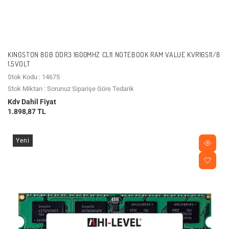
KINGSTON 8GB DDR3 1600MHZ CL11 NOTEBOOK RAM VALUE KVR16S11/8
1.5VOLT
Stok Kodu : 14675
Stok Miktarı : Sorunuz Siparişe Göre Tedarik
Kdv Dahil Fiyat
1.898,87 TL
Yeni