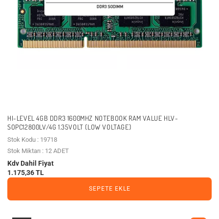
HI-LEVEL 4GB DDR3 1600MHZ NOTEBOOK RAM VALUE HLV-
SOPC12800LV/4G 1.35VOLT (LOW VOLTAGE)
Stok Kodu : 19718
Stok Miktarı : 12 ADET
Kdv Dahil Fiyat
1.175,36 TL
SEPETE EKLE