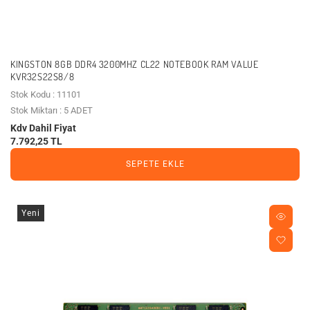
KINGSTON 8GB DDR4 3200MHZ CL22 NOTEBOOK RAM VALUE
KVR32S22S8/8
Stok Kodu : 11101
Stok Miktarı : 5 ADET
Kdv Dahil Fiyat
7.792,25 TL
SEPETE EKLE
Yeni