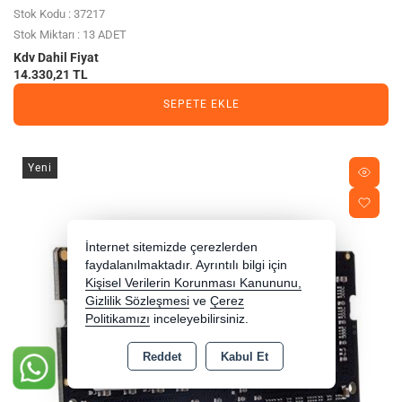
Stok Kodu : 37217
Stok Miktarı : 13 ADET
Kdv Dahil Fiyat
14.330,21 TL
SEPETE EKLE
Yeni
İnternet sitemizde çerezlerden
faydalanılmaktadır. Ayrıntılı bilgi için
Kişisel Verilerin Korunması Kanununu,
Gizlilik Sözleşmesi
ve
Çerez
Politikamızı
inceleyebilirsiniz.
Reddet
Kabul Et