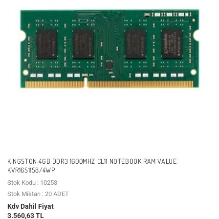
KINGSTON 4GB DDR3 1600MHZ CL11 NOTEBOOK RAM VALUE
KVR16S11S8/4WP
Stok Kodu : 10253
Stok Miktarı : 20 ADET
Kdv Dahil Fiyat
3.560,63 TL