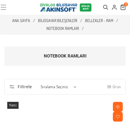
0
Cart
Search
ANA SAYFA
/
BILGISAYAR BILEŞENLERI
/
BELLEKLER - RAM
/
NOTEBOOK RAMLARI
/
NOTEBOOK RAMLARI
98 Ürün
Filtrele
Yeni