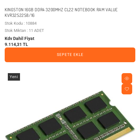
KINGSTON 16GB DDR4 3200MHZ CL22 NOTEBOOK RAM VALUE
KVR32S22S8/16
Stok Kodu : 10884
Stok Miktarı : 11 ADET
Kdv Dahil Fiyat
9.114,31 TL
SEPETE EKLE
Yeni