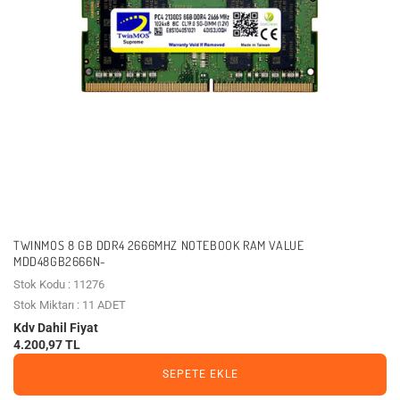
TWINMOS 8 GB DDR4 2666MHZ NOTEBOOK RAM VALUE
MDD48GB2666N-
Stok Kodu : 11276
Stok Miktarı : 11 ADET
Kdv Dahil Fiyat
4.200,97 TL
SEPETE EKLE