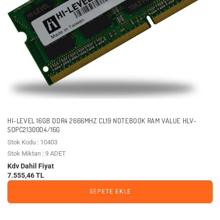
HI-LEVEL 16GB DDR4 2666MHZ CL19 NOTEBOOK RAM VALUE HLV-
SOPC21300D4/16G
Stok Kodu : 10403
Stok Miktarı : 9 ADET
Kdv Dahil Fiyat
7.555,46 TL
SEPETE EKLE