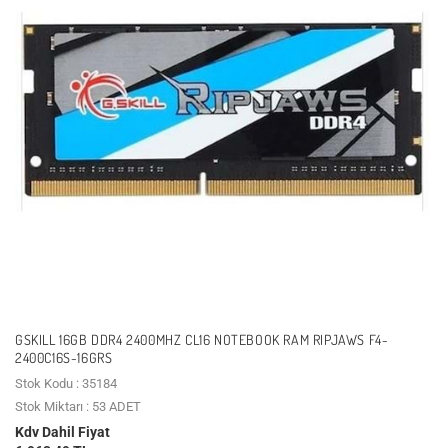
GSKILL 16GB DDR4 2400MHZ CL16 NOTEBOOK RAM RIPJAWS F4-
2400C16S-16GRS
Stok Kodu : 35184
Stok Miktarı : 53 ADET
Kdv Dahil Fiyat