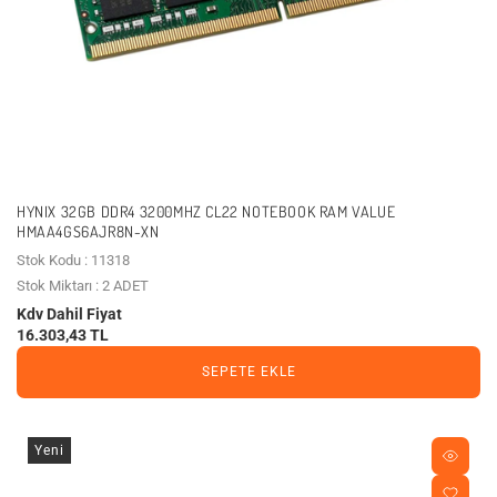
HYNIX 32GB DDR4 3200MHZ CL22 NOTEBOOK RAM VALUE
HMAA4GS6AJR8N-XN
Stok Kodu : 11318
Stok Miktarı : 2 ADET
Kdv Dahil Fiyat
16.303,43 TL
SEPETE EKLE
Yeni