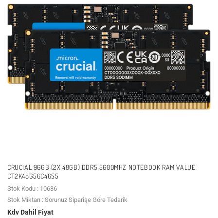
CRUCIAL 96GB (2X 48GB) DDR5 5600MHZ NOTEBOOK RAM VALUE
CT2K48G56C46S5
Stok Kodu : 10686
Stok Miktarı : Sorunuz Siparişe Göre Tedarik
Kdv Dahil Fiyat