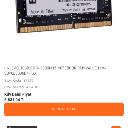
HI-LEVEL 16GB DDR4 3200MHZ NOTEBOOK RAM VALUE HLV-
SOPC25600D4/16G
Stok Kodu : 37215
Stok Miktarı : 47 ADET
Kdv Dahil Fiyat
6.831,94 TL
SEPETE EKLE