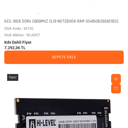
GEIL 16GB DDR4 2666MHZ CL19 NOTEBOOK RAM GS416GB2666C19SC
Stok Kodu : 36152
Stok Miktarı : 50 ADET
Kdv Dahil Fiyat
7.292,36 TL
SEPETE EKLE
Yeni