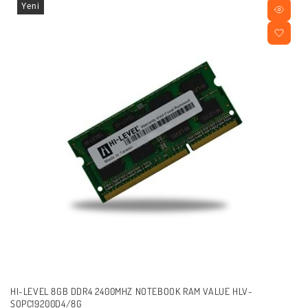
Yeni
HI-LEVEL 8GB DDR4 2400MHZ NOTEBOOK RAM VALUE HLV-
SOPC19200D4/8G