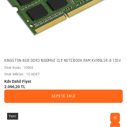
KINGSTON 8GB DDR3 1600MHZ CL11 NOTEBOOK RAM KVR16LS11-8 1.35V
Stok Kodu : 10965
Stok Miktarı : 10 ADET
Kdv Dahil Fiyat
2.096,20 TL
SEPETE EKLE
Yeni