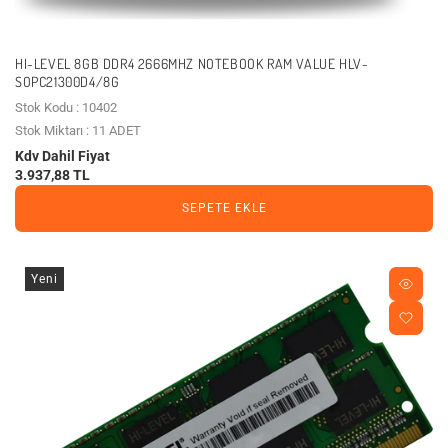
HI-LEVEL 8GB DDR4 2666MHZ NOTEBOOK RAM VALUE HLV-
SOPC21300D4/8G
Stok Kodu : 10402
Stok Miktarı : 11 ADET
Kdv Dahil Fiyat
3.937,88 TL
SEPETE EKLE
Yeni