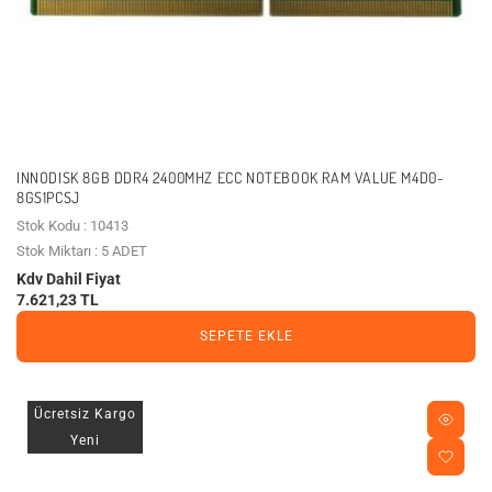
INNODISK 8GB DDR4 2400MHZ ECC NOTEBOOK RAM VALUE M4D0-
8GS1PCSJ
Stok Kodu : 10413
Stok Miktarı : 5 ADET
Kdv Dahil Fiyat
7.621,23 TL
SEPETE EKLE
Ücretsiz Kargo
Yeni