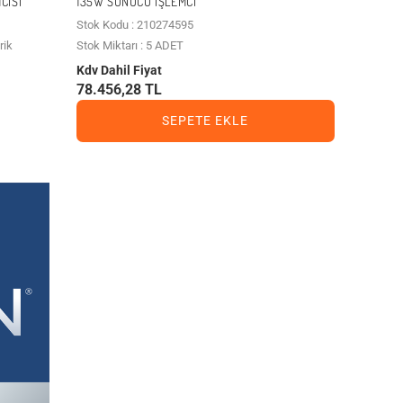
CISI
135W SUNUCU İŞLEMCI
Stok Kodu : 210274595
rik
Stok Miktarı : 5 ADET
Kdv Dahil Fiyat
78.456,28 TL
SEPETE EKLE