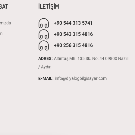
İBAT
İLETİŞİM
+90 544 313 5741
mızda
im
+90 543 315 4816
+90 256 315 4816
ADRES:
Altıntaş Mh. 135 Sk. No: 44 09800 Nazilli
/ Aydın
E-MAIL:
info@diyalogbilgisayar.com