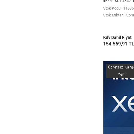
4677P KUTUSUZ-
Stok Kodu : 11635
Stok Miktarı : Sor
Kdv Dahil Fiyat
154.569,91 T
Ücretsiz Karg
Yeni