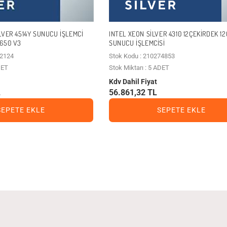
VER 4514Y SUNUCU İŞLEMCI
INTEL XEON SILVER 4310 12ÇEKIRDEK 1
650 V3
SUNUCU İŞLEMCISI
92124
Stok Kodu : 210274853
DET
Stok Miktarı : 5 ADET
Kdv Dahil Fiyat
L
56.861,32 TL
SEPETE EKLE
SEPETE EKLE