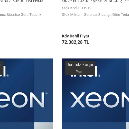
FANSIZ SUNUCU İŞLEMCISI
4677P KUTUSUZ-FANSIZ SUNUCU İŞLEM
Stok Kodu : 11912
unuz Siparişe Göre Tedarik
Stok Miktarı : Sorunuz Siparişe Göre Teda
Kdv Dahil Fiyat
L
72.382,28 TL
o
Ücretsiz Kargo
Yeni