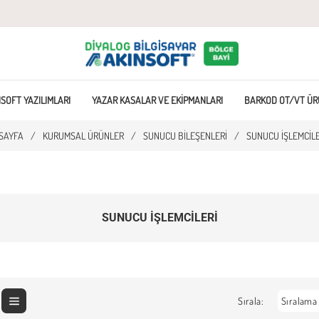
SOFT YAZILIMLARI
YAZAR KASALAR VE EKIPMANLARI
BARKOD OT/VT ÜR
SAYFA
/
KURUMSAL ÜRÜNLER
/
SUNUCU BILEŞENLERI
/
SUNUCU İŞLEMCILE
SUNUCU İŞLEMCILERI
Sırala: