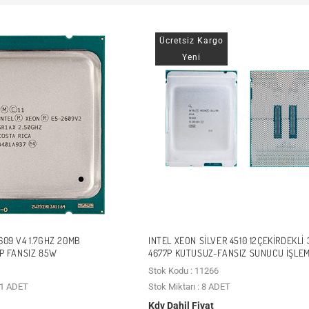
Ücretsiz Kargo
Yeni
609 V4 1.7GHZ 20MB
INTEL XEON SILVER 4510 12ÇEKIRDEKLI
1P FANSIZ 85W
4677P KUTUSUZ-FANSIZ SUNUCU İŞLEM
Stok Kodu : 11266
n 1 ADET
Stok Miktarı : 8 ADET
Kdv Dahil Fiyat