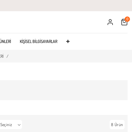
0
Cart
ÜNLERI
KIŞISEL BILGISAYARLAR
RI
/
8 Ürün