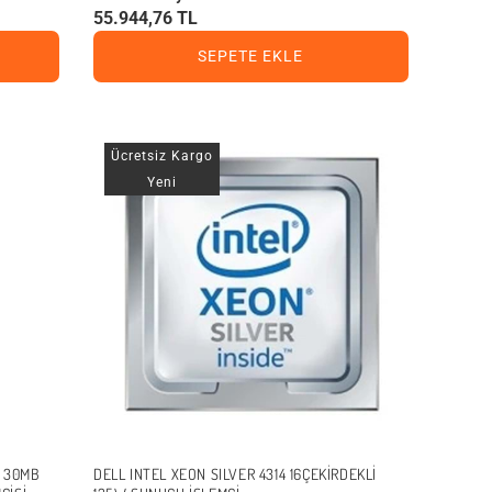
55.944,76 TL
SEPETE EKLE
Ücretsiz Kargo
Yeni
I 30MB
DELL INTEL XEON SILVER 4314 16ÇEKIRDEKLI