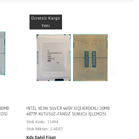
Ücretsiz Kargo
Yeni
 30MB
INTEL XEON SILVER 4410Y 12ÇEKIRDEKLI 30MB
CISI
4677P KUTUSUZ-FANSIZ SUNUCU İŞLEMCISI
Stok Kodu : 11494
Stok Miktarı : 2 ADET
Kdv Dahil Fiyat