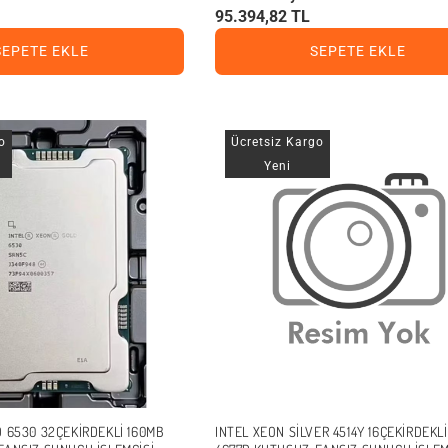
95.394,82 TL
SEPETE EKLE
SEPETE EKLE
o
Ücretsiz Kargo
Yeni
 6530 32ÇEKIRDEKLI 160MB
INTEL XEON SILVER 4514Y 16ÇEKIRDEKL