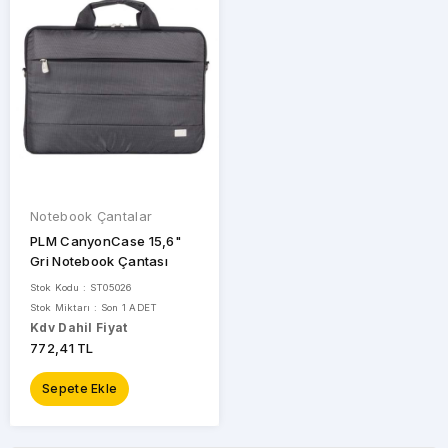
MARKALAR
PLM
Notebook Çantalar
PLM CanyonCase 15,6"
STOK
Gri Notebook Çantası
DURUMU
Stok Kodu : ST05026
Stok Miktarı : Son 1 ADET
Kdv Dahil Fiyat
Sadece
Stoktakiler
772,41 TL
Sepete Ekle