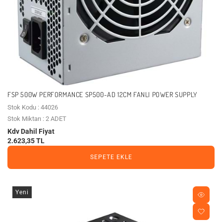
FSP 500W PERFORMANCE SP500-AD 12CM FANLI POWER SUPPLY
Stok Kodu : 44026
Stok Miktarı : 2 ADET
Kdv Dahil Fiyat
2.623,35 TL
SEPETE EKLE
Yeni