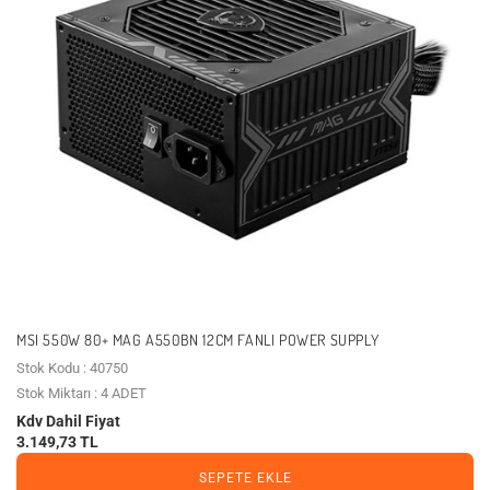
MSI 550W 80+ MAG A550BN 12CM FANLI POWER SUPPLY
Stok Kodu : 40750
Stok Miktarı : 4 ADET
Kdv Dahil Fiyat
3.149,73 TL
SEPETE EKLE