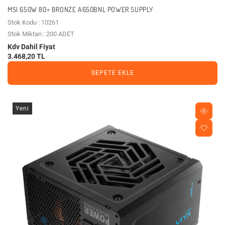
MSI 650W 80+ BRONZE A650BNL POWER SUPPLY
Stok Kodu : 10261
Stok Miktarı : 200 ADET
Kdv Dahil Fiyat
3.468,20 TL
SEPETE EKLE
Yeni