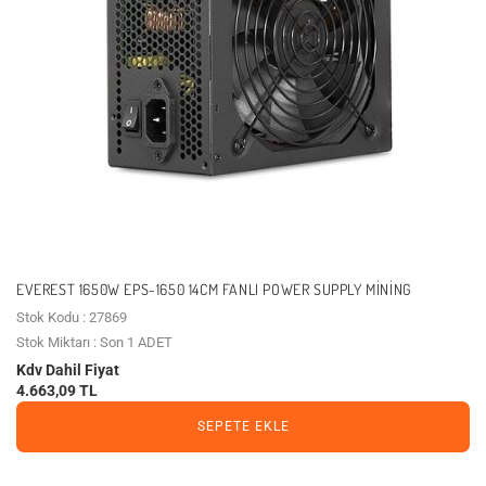
EVEREST 1650W EPS-1650 14CM FANLI POWER SUPPLY MINING
Stok Kodu : 27869
Stok Miktarı : Son 1 ADET
Kdv Dahil Fiyat
4.663,09 TL
SEPETE EKLE