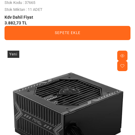
Stok Kodu : 37665
Stok Miktarı : 11 ADET
Kdv Dahil Fiyat
3.882,73 TL
SEPETE EKLE
Yeni