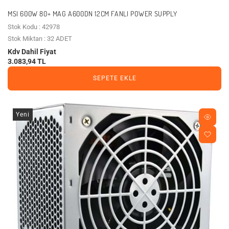
MSI 600W 80+ MAG A600DN 12CM FANLI POWER SUPPLY
Stok Kodu : 42978
Stok Miktarı : 32 ADET
Kdv Dahil Fiyat
3.083,94 TL
SEPETE EKLE
Yeni