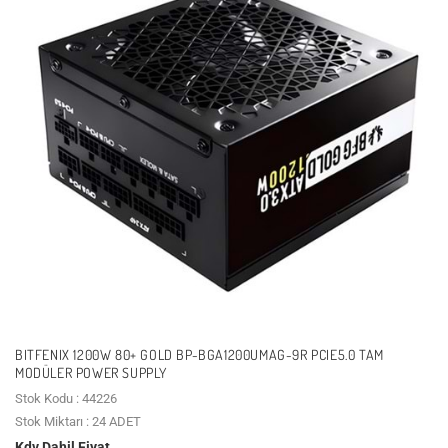
BITFENIX 1200W 80+ GOLD BP-BGA1200UMAG-9R PCIE5.0 TAM
MODÜLER POWER SUPPLY
Stok Kodu : 44226
Stok Miktarı : 24 ADET
Kdv Dahil Fiyat