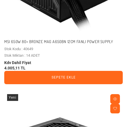
MSI 650W 80+ BRONZE MAG A650BN 12CM FANLI POWER SUPPLY
Stok Kodu : 40649
Stok Miktarı : 14 ADET
Kdv Dahil Fiyat
4.005,11 TL
SEPETE EKLE
Yeni