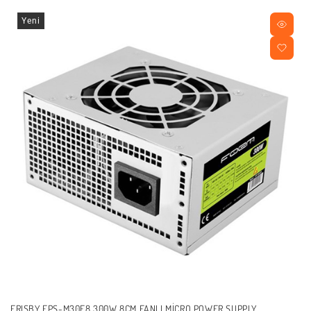
Yeni
FRISBY FPS-M30F8 300W 8CM FANLI MICRO POWER SUPPLY