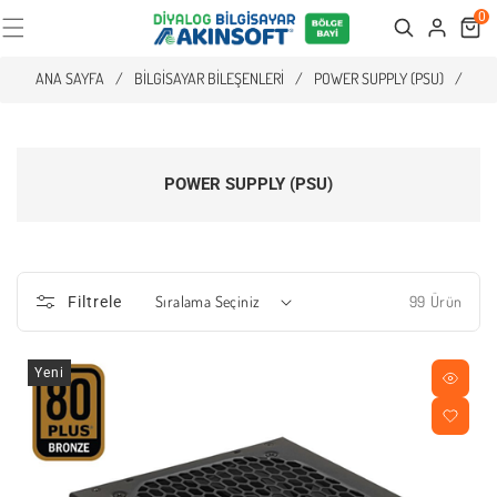
0
Cart
Search
ANA SAYFA
/
BILGISAYAR BILEŞENLERI
/
POWER SUPPLY (PSU)
/
POWER SUPPLY (PSU)
99 Ürün
Filtrele
Yeni