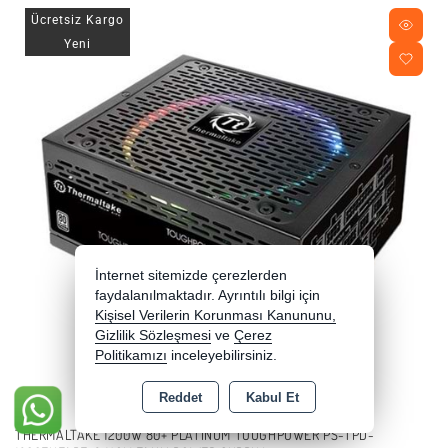
Ücretsiz Kargo
Yeni
İnternet sitemizde çerezlerden
faydalanılmaktadır. Ayrıntılı bilgi için
Kişisel Verilerin Korunması Kanununu,
Gizlilik Sözleşmesi
ve
Çerez
Politikamızı
inceleyebilirsiniz.
Reddet
Kabul Et
THERMALTAKE 1200W 80+ PLATINUM TOUGHPOWER PS-TPD-