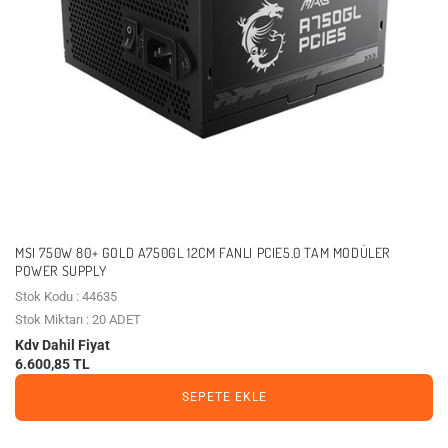
MSI 750W 80+ GOLD A750GL 12CM FANLI PCIE5.0 TAM MODÜLER
POWER SUPPLY
Stok Kodu : 44635
Stok Miktarı : 20 ADET
Kdv Dahil Fiyat
6.600,85 TL
SEPETE EKLE