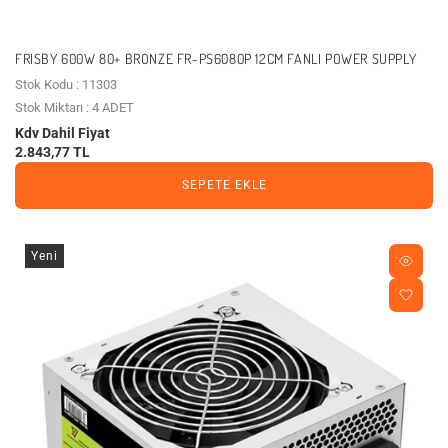
FRISBY 600W 80+ BRONZE FR-PS6080P 12CM FANLI POWER SUPPLY
Stok Kodu : 11303
Stok Miktarı : 4 ADET
Kdv Dahil Fiyat
2.843,77 TL
SEPETE EKLE
Yeni