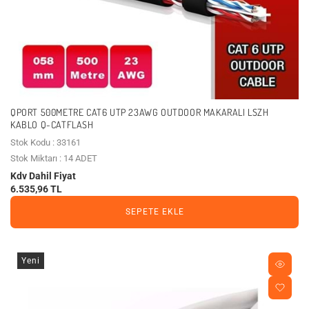
QPORT 500METRE CAT6 UTP 23AWG OUTDOOR MAKARALI LSZH
KABLO Q-CATFLASH
Stok Kodu : 33161
Stok Miktarı : 14 ADET
Kdv Dahil Fiyat
6.535,96 TL
SEPETE EKLE
Yeni