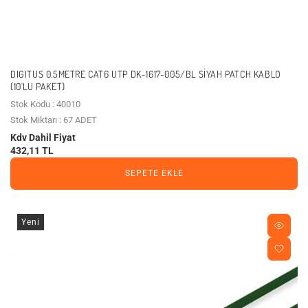
DIGITUS 0.5METRE CAT6 UTP DK-1617-005/BL SIYAH PATCH KABLO
(10'LU PAKET)
Stok Kodu : 40010
Stok Miktarı : 67 ADET
Kdv Dahil Fiyat
432,11 TL
SEPETE EKLE
Yeni