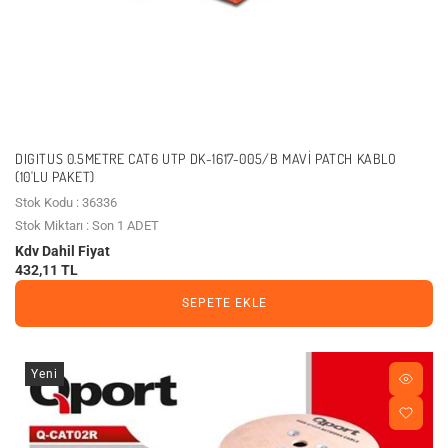
DIGITUS 0.5METRE CAT6 UTP DK-1617-005/B MAVI PATCH KABLO
(10'LU PAKET)
Stok Kodu : 36336
Stok Miktarı : Son 1 ADET
Kdv Dahil Fiyat
432,11 TL
SEPETE EKLE
Yeni