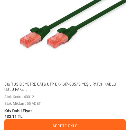
DIGITUS 0.5METRE CAT6 UTP DK-1617-005/G YEŞIL PATCH KABLO
(10'LU PAKET)
Stok Kodu : 40012
Stok Miktarı : 55 ADET
Kdv Dahil Fiyat
432,11 TL
SEPETE EKLE