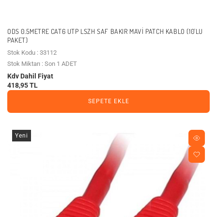
ODS 0.5METRE CAT6 UTP LSZH SAF BAKIR MAVI PATCH KABLO (10'LU
PAKET)
Stok Kodu : 33112
Stok Miktarı : Son 1 ADET
Kdv Dahil Fiyat
418,95 TL
SEPETE EKLE
Yeni