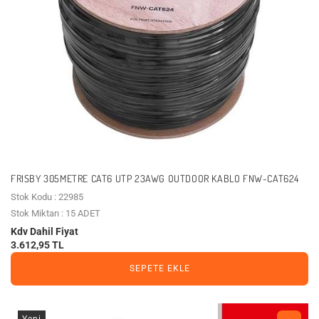
FRISBY 305METRE CAT6 UTP 23AWG OUTDOOR KABLO FNW-CAT624
Stok Kodu : 22985
Stok Miktarı : 15 ADET
Kdv Dahil Fiyat
3.612,95 TL
SEPETE EKLE
Yeni