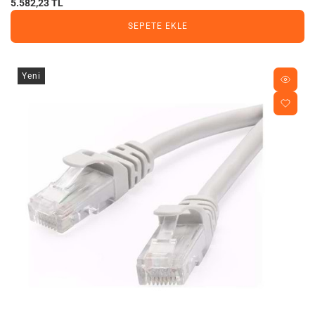
5.582,23 TL
SEPETE EKLE
Yeni