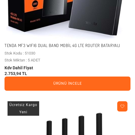
TENDA MF3 WIFI6 DUAL BAND MOBIL 4G LTE ROUTER BATARYALI
Stok Kodu : 51030
Stok Miktarı : 5 ADET
Kdv Dahil Fiyat
2.753,94 TL
ÜRÜNÜ İNCELE
Ücretsiz Kargo
Yeni