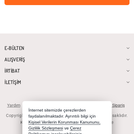
E-BÜLTEN
ALIŞVERİŞ
İRTİBAT
İLETİŞİM
Yardım
İstek ve Önerileriniz
Sipariş Takibi
Telefonla Sipariş
İnternet sitemizde çerezlerden
Copyright 2026 diyalogbilgisayar.com - Tüm hakları saklıdır.
faydalanılmaktadır. Ayrıntılı bilgi için
Kredi kartı bilgileriniz 256bit SSL sertifikası ile
Kişisel Verilerin Korunması Kanununu,
Gizlilik Sözleşmesi
ve
Çerez
korunmaktadır.