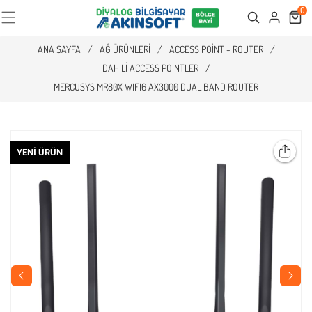
0
Cart
Search
ANA SAYFA
/
AĞ ÜRÜNLERI
/
ACCESS POINT - ROUTER
/
DAHILI ACCESS POINTLER
/
MERCUSYS MR80X WIFI6 AX3000 DUAL BAND ROUTER
YENI ÜRÜN