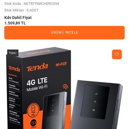
Stok Kodu : NETRTPARCHERC054
Stok Miktarı : 5 ADET
Kdv Dahil Fiyat
1.509,89 TL
ÜRÜNÜ İNCELE
Yeni