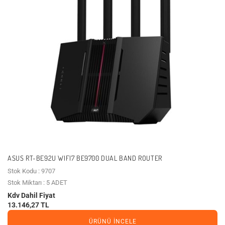
ASUS RT-BE92U WIFI7 BE9700 DUAL BAND ROUTER
Stok Kodu : 9707
Stok Miktarı : 5 ADET
Kdv Dahil Fiyat
13.146,27 TL
ÜRÜNÜ İNCELE