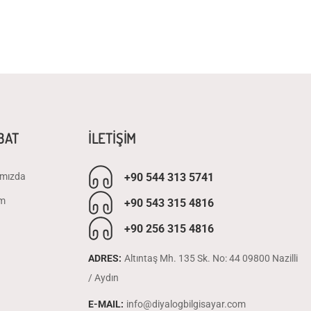
İBAT
İLETİŞİM
+90 544 313 5741
mızda
im
+90 543 315 4816
+90 256 315 4816
ADRES:
Altıntaş Mh. 135 Sk. No: 44 09800 Nazilli
/ Aydın
E-MAIL:
info@diyalogbilgisayar.com