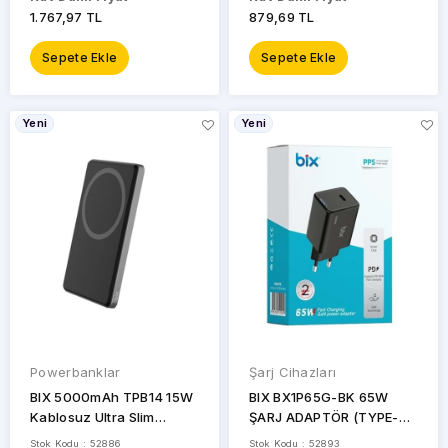
1.767,97 TL
879,69 TL
Sepete Ekle
Sepete Ekle
Yeni
Yeni
Powerbanklar
Şarj Cihazları
BIX 5000mAh TPB14 15W
BIX BX1P65G-BK 65W
Kablosuz Ultra Slim
ŞARJ ADAPTÖR (TYPE-C)
Powerbank
Siyah PPS ÖZELLİKLİ
Stok Kodu : 52886
Stok Kodu : 52893