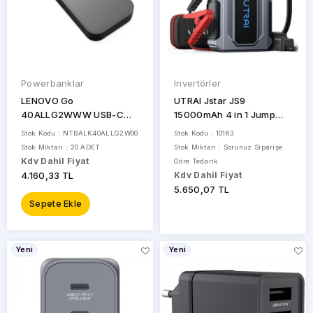
Powerbanklar
Invertörler
LENOVO Go
UTRAI Jstar JS9
40ALLG2WWW USB-C
15000mAh 4 in 1 Jump
Notebook Taşınabilir Şarj
Starter+Lastik Şişirme
Stok Kodu : NTBALK40ALLG2W00
Stok Kodu : 10163
Cihazı (Powerbank)
Pompalı Taşınabilir Akü
Stok Miktarı : 20 ADET
Stok Miktarı : Sorunuz Siparişe
Takviye Kiti
Kdv Dahil Fiyat
Göre Tedarik
4.160,33 TL
Kdv Dahil Fiyat
5.650,07 TL
Sepete Ekle
Yeni
Yeni