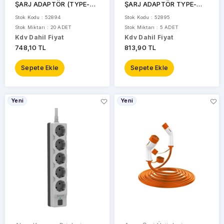
ŞARJ ADAPTÖR (TYPE-C)
ŞARJ ADAPTÖR TYPE-
Beyaz PPS ÖZELLİKLİ
C/USB Beyaz
Stok Kodu : 52894
Stok Kodu : 52895
Stok Miktarı : 20 ADET
Stok Miktarı : 5 ADET
Kdv Dahil Fiyat
Kdv Dahil Fiyat
748,10 TL
813,90 TL
Sepete Ekle
Sepete Ekle
Yeni
Yeni