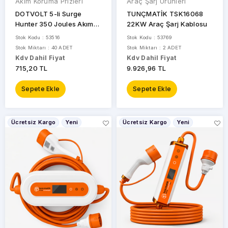
Akım Koruma Prizleri
Araç Şarj Ürünleri
DOTVOLT 5-li Surge
TUNÇMATİK TSK16068
Hunter 350 Joules Akım
22KW Araç Şarj Kablosu
Koruma Prizi 1.5metre Gri
Stok Kodu : 53516
Stok Kodu : 53769
Stok Miktarı : 40 ADET
Stok Miktarı : 2 ADET
Kdv Dahil Fiyat
Kdv Dahil Fiyat
715,20 TL
9.926,96 TL
Sepete Ekle
Sepete Ekle
Ücretsiz Kargo
Yeni
Ücretsiz Kargo
Yeni