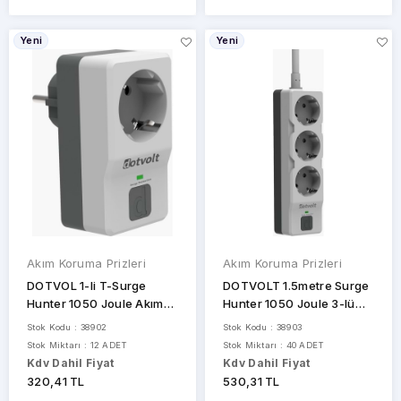
Yeni
Yeni
Akım Koruma Prizleri
Akım Koruma Prizleri
DOTVOL 1-li T-Surge
DOTVOLT 1.5metre Surge
Hunter 1050 Joule Akım
Hunter 1050 Joule 3-lü
Koruma Prizi
Akım Koruma Prizi
Stok Kodu : 38902
Stok Kodu : 38903
Stok Miktarı : 12 ADET
Stok Miktarı : 40 ADET
Kdv Dahil Fiyat
Kdv Dahil Fiyat
320,41 TL
530,31 TL