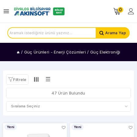
0
KATEGORİLER
Invertörler
Arama Yap
Şarj
Cihazları
Akım
/
Güç Ürünleri - Enerji Çözümleri
/
Güç Elektroniği
Koruma
Prizleri
Powerbanklar
Regülatörler
Filtrele
Araç
47 Ürün Bulundu
Şarj
Ürünleri
FİYAT
Yeni
Yeni
ARALIĞI