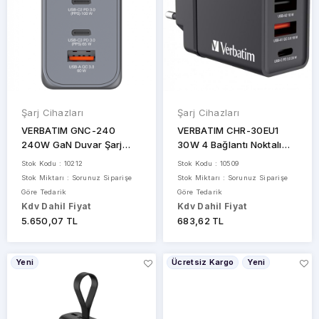
Şarj Cihazları
Şarj Cihazları
VERBATIM GNC-240
VERBATIM CHR-30EU1
240W GaN Duvar Şarj
30W 4 Bağlantı Noktalı
Cihazı 4-Bağlantı
USB Duvar Şarj Cihazı -
Stok Kodu : 10212
Stok Kodu : 10509
Siyah
Stok Miktarı : Sorunuz Siparişe
Stok Miktarı : Sorunuz Siparişe
Göre Tedarik
Göre Tedarik
Kdv Dahil Fiyat
Kdv Dahil Fiyat
5.650,07 TL
683,62 TL
Yeni
Ücretsiz Kargo
Yeni