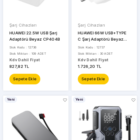
Şarj Cihazları
Şarj Cihazları
HUAWEI 22.5W USB Şarj
HUAWEI 66W USB+TYPE
Adaptörü Beyaz CP404B
C Şarj Adaptörü Beyaz
JELLY-A061
Stok Kodu : 12736
Stok Kodu : 12737
Stok Miktarı : 109 ADET
Stok Miktarı : 30 ADET
Kdv Dahil Fiyat
Kdv Dahil Fiyat
827,82 TL
1.726,20 TL
Sepete Ekle
Sepete Ekle
Yeni
Yeni