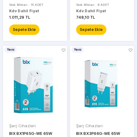
Stok Miktarı : 15 ADET
Stok Miktarı : 8 ADET
Kdv Dahil Fiyat
Kdv Dahil Fiyat
1.011,29 TL
748,10 TL
Sepete Ekle
Sepete Ekle
Yeni
Yeni
Şarj Cihazları
Şarj Cihazları
BIX BX1P65G-WE 65W
BIX BX3P66G-WE 65W