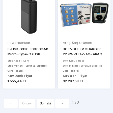
Powerbanklar
Araç Şarj Ürünleri
S-LINK G330 30000mAh
DOTVOLT EV CHARGER
Micro+Type-C+USB
22 KW-3 FAZ-AC- ARAÇ
PD20W+QC3.0 18W Siyah
ŞARJ İSTASYONU
Stok Kodu : 10571
Stok Kodu : 11535
LCD Taşınabilir Pil Şarj
Stok Miktarı : Sorunuz Siparişe
Stok Miktarı : Sorunuz Siparişe
Cihazı Powerbank
Göre Tedarik
Göre Tedarik
Kdv Dahil Fiyat
Kdv Dahil Fiyat
1.555,44 TL
32.297,58 TL
1 / 2
«
Önceki
Sonraki
»