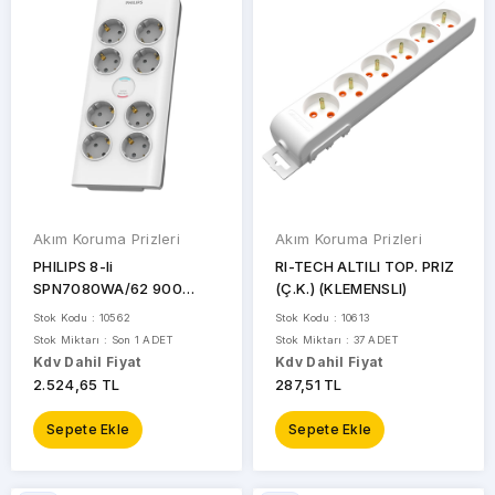
Akım Koruma Prizleri
Akım Koruma Prizleri
MARKALAR
PHILIPS 8-li
RI-TECH ALTILI TOP. PRIZ
SPN7080WA/62 900
(Ç.K.) (KLEMENSLI)
Joules Akım Koruma Prizi
BIX
Stok Kodu : 10562
Stok Kodu : 10613
Beyaz
Stok Miktarı : Son 1 ADET
Stok Miktarı : 37 ADET
DOTVOLT
Kdv Dahil Fiyat
Kdv Dahil Fiyat
2.524,65 TL
287,51 TL
HOROZ
Sepete Ekle
Sepete Ekle
HUAWEI
MAKELSAN