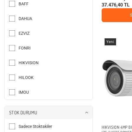
r
BAFF
37.476,40 TL
DAHUA
EZVIZ
Yeni
FONRI
HIKVISION
HILOOK
IMOU
INOX
STOK DURUMU
REOLINK
Sadece Stoktakiler
HIKVISION 4MP 