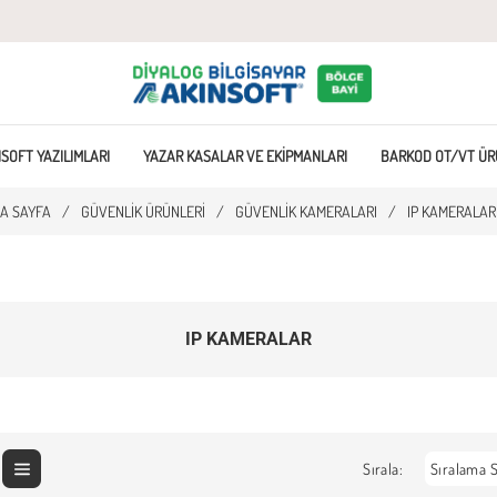
SOFT YAZILIMLARI
YAZAR KASALAR VE EKIPMANLARI
BARKOD OT/VT ÜR
A SAYFA
/
GÜVENLIK ÜRÜNLERI
/
GÜVENLIK KAMERALARI
/
IP KAMERALAR
IP KAMERALAR
Sırala: