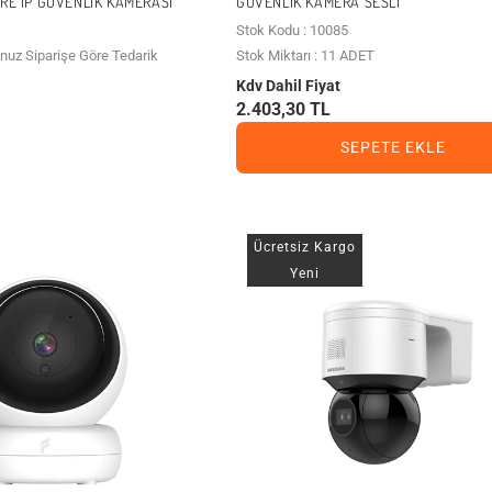
RE IP GÜVENLIK KAMERASI
GÜVENLIK KAMERA SESLI
Stok Kodu : 10085
unuz Siparişe Göre Tedarik
Stok Miktarı : 11 ADET
Kdv Dahil Fiyat
2.403,30 TL
SEPETE EKLE
Ücretsiz Kargo
Yeni