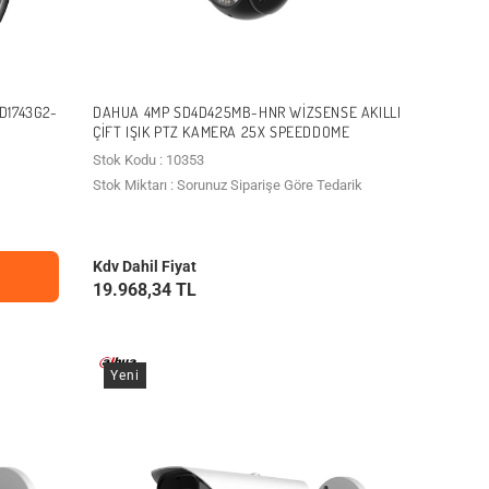
D1743G2-
DAHUA 4MP SD4D425MB-HNR WIZSENSE AKILLI
ÇIFT IŞIK PTZ KAMERA 25X SPEEDDOME
Stok Kodu : 10353
Stok Miktarı : Sorunuz Siparişe Göre Tedarik
Kdv Dahil Fiyat
19.968,34 TL
Yeni