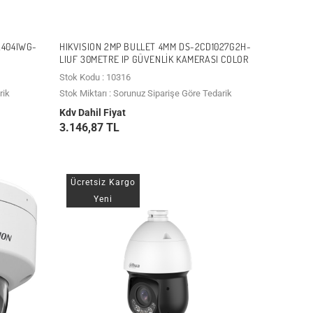
A404IWG-
HIKVISION 2MP BULLET 4MM DS-2CD1027G2H-
LIUF 30METRE IP GÜVENLIK KAMERASI COLOR
Stok Kodu : 10316
rik
Stok Miktarı : Sorunuz Siparişe Göre Tedarik
Kdv Dahil Fiyat
3.146,87 TL
Ücretsiz Kargo
Yeni