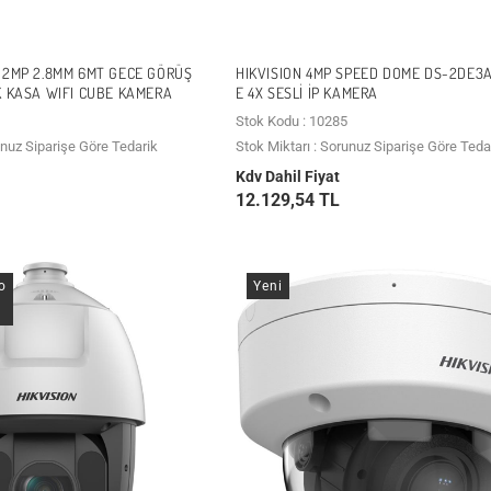
 2MP 2.8MM 6MT GECE GÖRÜŞ
HIKVISION 4MP SPEED DOME DS-2DE3
K KASA WIFI CUBE KAMERA
E 4X SESLI İP KAMERA
Stok Kodu : 10285
unuz Siparişe Göre Tedarik
Stok Miktarı : Sorunuz Siparişe Göre Teda
Kdv Dahil Fiyat
12.129,54 TL
o
Yeni