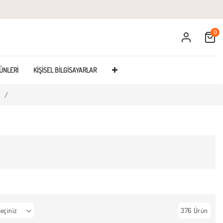
0
Cart
ÜNLERI
KIŞISEL BILGISAYARLAR
/
376 Ürün