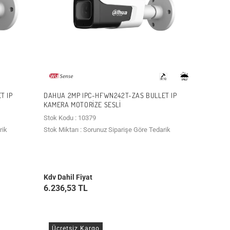
T IP
DAHUA 2MP IPC-HFWN242T-ZAS BULLET IP
KAMERA MOTORIZE SESLI
Stok Kodu : 10379
rik
Stok Miktarı : Sorunuz Siparişe Göre Tedarik
Kdv Dahil Fiyat
6.236,53 TL
Ücretsiz Kargo