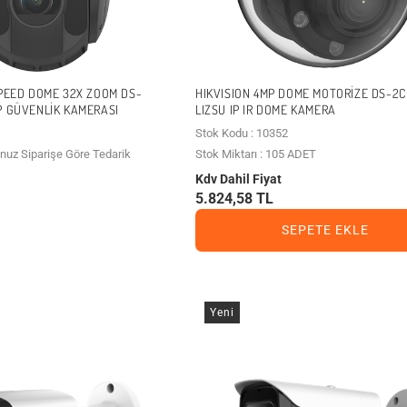
SPEED DOME 32X ZOOM DS-
HIKVISION 4MP DOME MOTORIZE DS-2C
P GÜVENLIK KAMERASI
LIZSU IP IR DOME KAMERA
Stok Kodu : 10352
unuz Siparişe Göre Tedarik
Stok Miktarı : 105 ADET
Kdv Dahil Fiyat
5.824,58 TL
SEPETE EKLE
Yeni