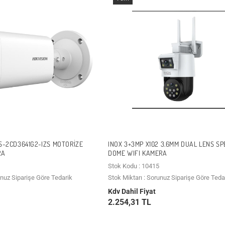
DS-2CD3641G2-IZS MOTORIZE
INOX 3+3MP X102 3.6MM DUAL LENS S
RA
DOME WIFI KAMERA
Stok Kodu : 10415
unuz Siparişe Göre Tedarik
Stok Miktarı : Sorunuz Siparişe Göre Teda
Kdv Dahil Fiyat
2.254,31 TL