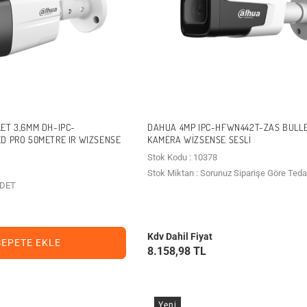
ET 3,6MM DH-IPC-
DAHUA 4MP IPC-HFWN442T-ZAS BULLE
D PRO 50METRE IR WIZSENSE
KAMERA WIZSENSE SESLI
Stok Kodu : 10378
Stok Miktarı : Sorunuz Siparişe Göre Teda
 ADET
Kdv Dahil Fiyat
SEPETE EKLE
8.158,98 TL
Yeni