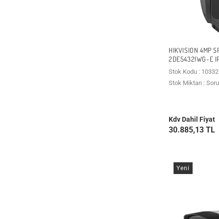
HIKVISION 4MP 
2DE5432IWG-E I
Stok Kodu : 10332
Stok Miktarı : Sor
Kdv Dahil Fiyat
30.885,13 TL
Yeni