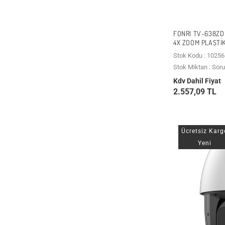
FONRI TV-638ZD
4X ZOOM PLASTI
Stok Kodu : 10256
Stok Miktarı : Sor
Kdv Dahil Fiyat
2.557,09 TL
Ücretsiz Karg
Yeni