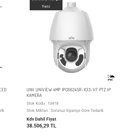
Yeni
PEED
UNV UNIVIEW 4MP IPC6624SR-X33-VF PTZ IP
KAMERA
Stok Kodu : 10418
rik
Stok Miktarı : Sorunuz Siparişe Göre Tedarik
Kdv Dahil Fiyat
38.506,29 TL