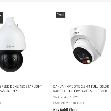
o
Yeni
SPEED DOME 45X STARLIGHT
DAHUA 4MP DOME 2.8MM FULL COLOR I
A245GB-HNR
KAMERA IPC-HDW2449T-S-IL-0280B
Stok Kodu : 10023
DET
Stok Miktarı : 10 ADET
Kdv Dahil Fiyat