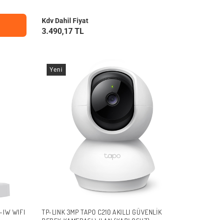
Kdv Dahil Fiyat
3.490,17 TL
Yeni
-IW WIFI
TP-LINK 3MP TAPO C210 AKILLI GÜVENLIK