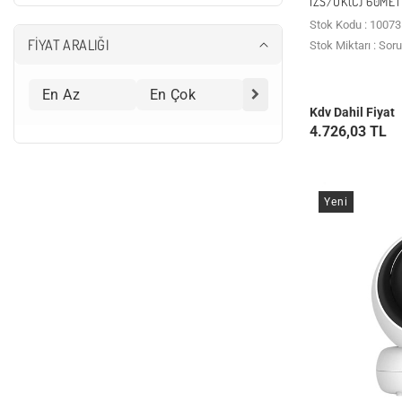
IZS/UK(C) 60MET
S-LINK
Stok Kodu : 10073
FİYAT ARALIĞI
Stok Miktarı : Sor
TIANDY
TP-LINK
Kdv Dahil Fiyat
4.726,03 TL
TTEC
UNV
Yeni
VIVA