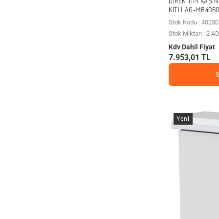
DIREK TIPI KABI
KITLI AG-MB406
Stok Kodu : 40230
Stok Miktarı : 2 A
Kdv Dahil Fiyat
7.953,01 TL
Yeni