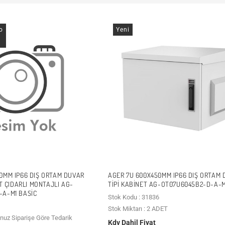
o
Yeni
0MM IP66 DIŞ ORTAM DUVAR
AGER 7U 600X450MM IP66 DIŞ ORTAM
FT ÇIDARLI MONTAJLI AG-
TIPI KABINET AG-OT07U6045B2-D-A-M
A-M1 BASIC
Stok Kodu : 31836
Stok Miktarı : 2 ADET
unuz Siparişe Göre Tedarik
Kdv Dahil Fiyat