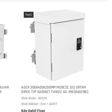
Yeni
 DUVAR
AGER 300X400X200MM MOBESE DIŞ ORTAM
1
DIREK TIPI KABINET FANSIZ AG-MB304020B2
Stok Kodu : 40225
Stok Miktarı : Son 1 ADET
Kdv Dahil Fiyat