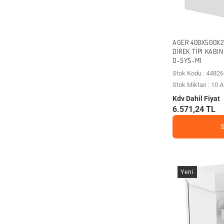
AGER 400X500X
DIREK TIPI KAB
D-SYS-M1
Stok Kodu : 44826
Stok Miktarı : 10
Kdv Dahil Fiyat
6.571,24 TL
Yeni