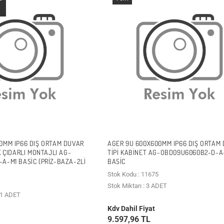
0MM IP66 DIŞ ORTAM DUVAR
AGER 9U 600X600MM IP66 DIŞ ORTAM
K ÇIDARLI MONTAJLI AG-
TIPI KABINET AG-OBD09U6060B2-D-A
A-M1 BASIC (PRİZ-BAZA-2Lİ
BASIC
Stok Kodu : 11675
Stok Miktarı : 3 ADET
n 1 ADET
Kdv Dahil Fiyat
9.597,96 TL