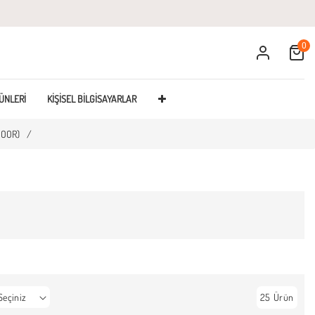
0
Cart
ÜNLERI
KIŞISEL BILGISAYARLAR
DOOR)
/
25 Ürün