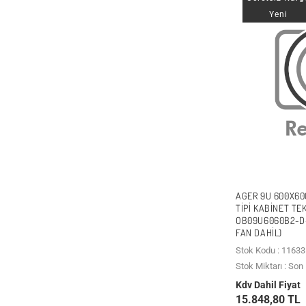
Yeni
AGER 9U 600X60
TIPI KABINET TE
OB09U6060B2-D-
FAN DAHİL)
Stok Kodu : 11633
Stok Miktarı : So
Kdv Dahil Fiyat
15.848,80 TL