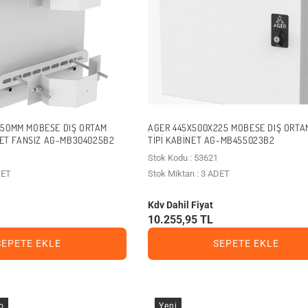
250MM MOBESE DIŞ ORTAM
AGER 445X500X225 MOBESE DIŞ ORTA
INET FANSIZ AG-MB304025B2
TIPI KABINET AG-MB455023B2
Stok Kodu : 53621
DET
Stok Miktarı : 3 ADET
Kdv Dahil Fiyat
10.255,95 TL
SEPETE EKLE
SEPETE EKLE
o
Yeni