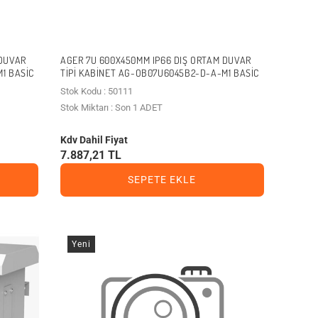
 DUVAR
AGER 7U 600X450MM IP66 DIŞ ORTAM DUVAR
1 BASIC
TIPI KABINET AG-OB07U6045B2-D-A-M1 BASIC
Stok Kodu : 50111
Stok Miktarı : Son 1 ADET
Kdv Dahil Fiyat
7.887,21 TL
SEPETE EKLE
Yeni