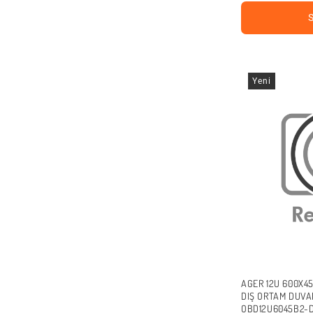
Yeni
AGER 12U 600X45
DIŞ ORTAM DUVAR
OBD12U6045B2-D