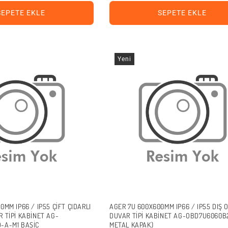
SEPETE EKLE
SEPETE EKLE
Yeni
0MM IP66 / IP55 ÇIFT ÇIDARLI
AGER 7U 600X600MM IP66 / IP55 DIŞ 
 TIPI KABINET AG-
DUVAR TIPI KABINET AG-OBD7U6060B
-A-M1 BASIC
METAL KAPAK)