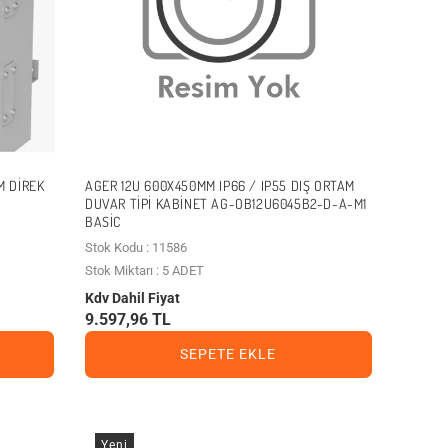
M DIREK
AGER 12U 600X450MM IP66 / IP55 DIŞ ORTAM
DUVAR TIPI KABINET AG-OB12U6045B2-D-A-M1
BASIC
Stok Kodu : 11586
Stok Miktarı : 5 ADET
Kdv Dahil Fiyat
9.597,96 TL
SEPETE EKLE
Yeni