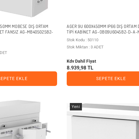
250MM MOBESE DIŞ ORTAM
AGER 9U 600X450MM IP66 DIŞ ORTAM
INET FANSIZ AG-MB405025B2-
TIPI KABINET AG-OB09U6045B2-D-A-M
Stok Kodu : 50110
Stok Miktarı : 3 ADET
 ADET
Kdv Dahil Fiyat
8.939,98 TL
SEPETE EKLE
SEPETE EKLE
Yeni