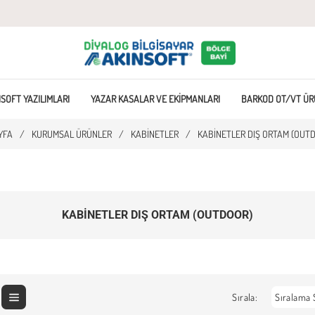
SOFT YAZILIMLARI
YAZAR KASALAR VE EKIPMANLARI
BARKOD OT/VT ÜR
YFA
/
KURUMSAL ÜRÜNLER
/
KABINETLER
/
KABINETLER DIŞ ORTAM (OUT
KABINETLER DIŞ ORTAM (OUTDOOR)
Sırala: