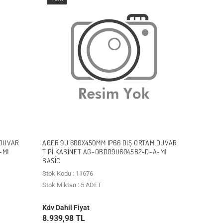
 DUVAR
AGER 9U 600X450MM IP66 DIŞ ORTAM DUVAR
-M1
TIPI KABINET AG-OBD09U6045B2-D-A-M1
BASIC
Stok Kodu : 11676
Stok Miktarı : 5 ADET
Kdv Dahil Fiyat
8.939,98 TL