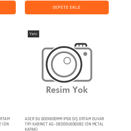
SEPETE EKLE
Yeni
ORTAM
AGER 9U 600X600MM IP66 DIŞ ORTAM DUVAR
2 (ÖN
TIPI KABINET AG-OBD09U6060B2 (ÖN METAL
KAPAK)