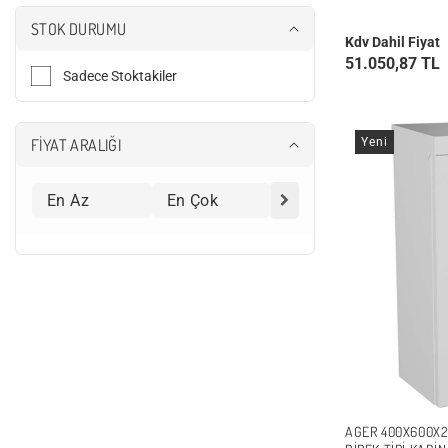
u
r
r
e
t
i
T
m
STOK DURUMU
d
i
o
Kdv Dahil Fiyat
o
p
n
o
i
51.050,87 TL
t
r
Sadece Stoktakiler
e
)
Yeni
FİYAT ARALIĞI
AGER 400X600X