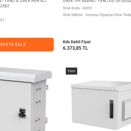
NET FANLI & DIREK MONTAJ
DIREK TIPI KABINET FANLI AG-DP3030
025B2
Stok Kodu : 40231
Stok Miktarı : Sorunuz Siparişe Göre Teda
DET
Kdv Dahil Fiyat
SEPETE EKLE
6.373,85 TL
Yeni