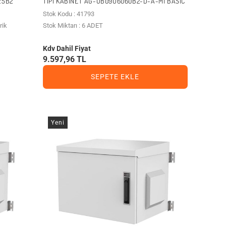
25B2
TIPI KABINET AG-OB09U6060B2-D-A-M1 BASIC
Stok Kodu : 41793
rik
Stok Miktarı : 6 ADET
Kdv Dahil Fiyat
9.597,96 TL
SEPETE EKLE
Yeni