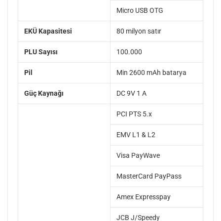
Micro USB OTG
EKÜ Kapasitesi
80 milyon satır
PLU Sayısı
100.000
Pil
Min 2600 mAh batarya
Güç Kaynağı
DC 9V 1 A
PCI PTS 5.x
EMV L1 & L2
Visa PayWave
MasterCard PayPass
Amex Expresspay
JCB J/Speedy