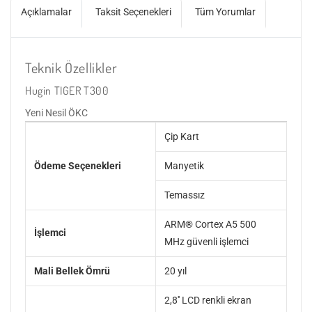
Açıklamalar
Taksit Seçenekleri
Tüm Yorumlar
Teknik Özellikler
Hugin TIGER T300
Yeni Nesil ÖKC
Çip Kart
Ödeme Seçenekleri
Manyetik
Temassız
ARM® Cortex A5 500
İşlemci
MHz güvenli işlemci
Mali Bellek Ömrü
20 yıl
2,8'' LCD renkli ekran