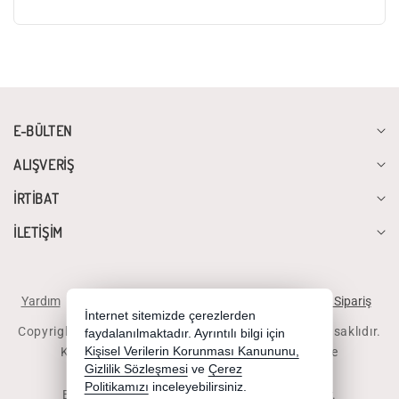
E-BÜLTEN
ALIŞVERİŞ
İRTİBAT
İLETİŞİM
Yardım
İstek ve Önerileriniz
Sipariş Takibi
Telefonla Sipariş
İnternet sitemizde çerezlerden
Copyright 2026 diyalogbilgisayar.com - Tüm hakları saklıdır.
faydalanılmaktadır. Ayrıntılı bilgi için
Kredi kartı bilgileriniz 256bit SSL sertifikası ile
Kişisel Verilerin Korunması Kanununu,
Gizlilik Sözleşmesi
ve
Çerez
korunmaktadır.
Politikamızı
inceleyebilirsiniz.
Bu site AKINSOFT E-Ticaret ile hazırlanmıştır.