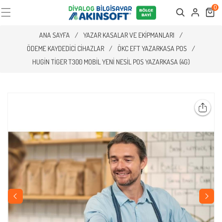
0
Cart
Search
ANA SAYFA
/
YAZAR KASALAR VE EKIPMANLARI
/
ÖDEME KAYDEDICI CIHAZLAR
/
ÖKC EFT YAZARKASA POS
/
HUGIN TIGER T300 MOBIL YENI NESIL POS YAZARKASA (4G)