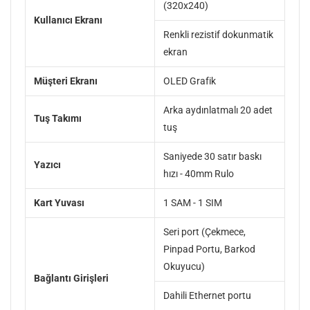
(320x240)
Kullanıcı Ekranı
Renkli rezistif dokunmatik
ekran
Müşteri Ekranı
OLED Grafik
Arka aydınlatmalı 20 adet
Tuş Takımı
tuş
Saniyede 30 satır baskı
Yazıcı
hızı - 40mm Rulo
Kart Yuvası
1 SAM - 1 SIM
Seri port (Çekmece,
Pinpad Portu, Barkod
Okuyucu)
Bağlantı Girişleri
Dahili Ethernet portu