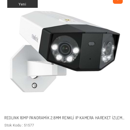
Yeni
REOLINK 16MP PANORAMIK 2.8MM RENKLI IP KAMERA HAREKET İZLEME
DUO 3
Stok Kodu : 51577