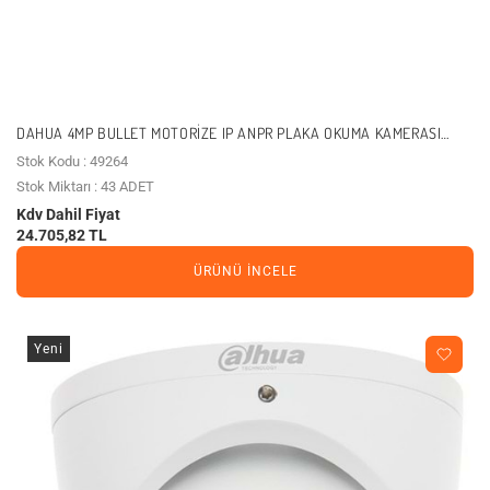
DAHUA 4MP BULLET MOTORIZE IP ANPR PLAKA OKUMA KAMERASI
ITC413-PW4D-IZ1
Stok Kodu : 49264
Stok Miktarı : 43 ADET
Kdv Dahil Fiyat
24.705,82 TL
ÜRÜNÜ İNCELE
Yeni