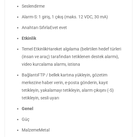
Seslendirme
Alarm-S: 1 giriş, 1 çıkış (maks. 12 VDC, 30 mA)
Anahtarı SıfırlaEvet evet
Etkinlik
Temel EtkinlikHareket algılama (belirtilen hedef türleri
(insan ve araç) tarafından tetiklenen destek alarmı),
video kurcalama alarmı, istisna
BağlantıFTP / bellek kartına yükleyin, gözetim
merkezine haber verin, e-posta gönderin, kayıt
tetikleyin, yakalamayı tetikleyin, alarm çıkışını (-S)
tetikleyin, sesli uyarı
Genel
Güç
MalzemeMetal