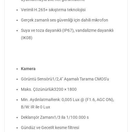
Verimli H.265+ sıkıştırma teknolojisi
Gerçek zamanlı ses güvenliği için dahili mikrofon
Suya ve toza dayanıklı (IP67), vandalizme dayanıklı
(IK08)
Kamera
Görüntü Sensörü1/2,4" Aşamalı Tarama CMOS'u
Maks. Çözünürlük3200 × 1800
Min. AydınlatmaRenk: 0,005 Lux @ (F1.6, AGC ON),
B/W: IR ile 0 Lux
Deklanşör Zamanı1/3 ila 1/100.000 s
Gündüz ve GeceIR kesme filtresi