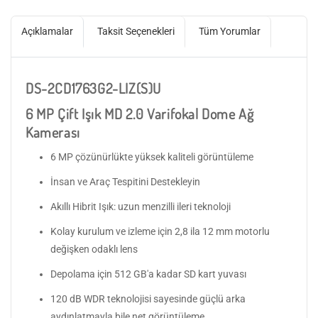
Açıklamalar
Taksit Seçenekleri
Tüm Yorumlar
DS-2CD1763G2-LIZ(S)U
6 MP Çift Işık MD 2.0 Varifokal Dome Ağ
Kamerası
6 MP çözünürlükte yüksek kaliteli görüntüleme
İnsan ve Araç Tespitini Destekleyin
Akıllı Hibrit Işık: uzun menzilli ileri teknoloji
Kolay kurulum ve izleme için 2,8 ila 12 mm motorlu
değişken odaklı lens
Depolama için 512 GB'a kadar SD kart yuvası
120 dB WDR teknolojisi sayesinde güçlü arka
aydınlatmayla bile net görüntüleme