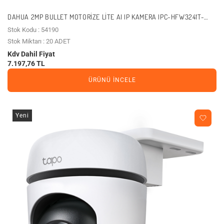
DAHUA 2MP BULLET MOTORIZE LITE AI IP KAMERA IPC-HFW3241T-
ZAS-27135
Stok Kodu : 54190
Stok Miktarı : 20 ADET
Kdv Dahil Fiyat
7.197,76 TL
ÜRÜNÜ İNCELE
Yeni