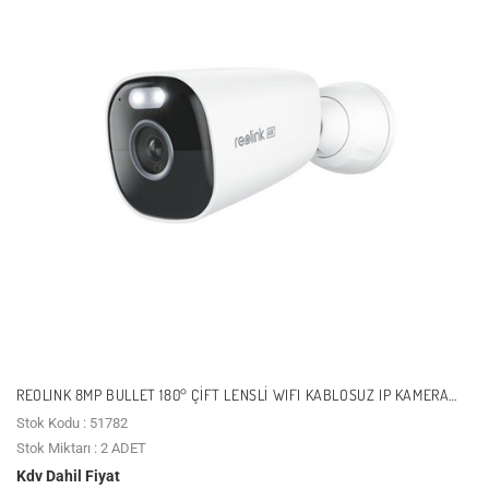
REOLINK 8MP BULLET 180° ÇIFT LENSLI WIFI KABLOSUZ IP KAMERA
ARGUS ECO ULTRA 4 PRO
Stok Kodu : 51782
Stok Miktarı : 2 ADET
Kdv Dahil Fiyat