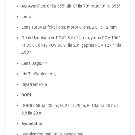
Açı AyarıPan: 0° ila 355°,tilt: 0° ila 70°,rotat: 0° ila 355°
Lens
Lens TürüVarifokal lens, motorlu lens, 2,8 ila 12 mm
Odak Uzunluğu ve FOV2,8 ila 12 mm, yatay FOV 106°
ila 35,6°, dikey FOV 55,9° ila 20°, çapraz FOV 127,4° ila
40,8°
Lens DağıØ14
İris TipiSabitlenmiş
DiyaframF1.6
DORI
DORID: 68 ila 200 m, O: 27 ila 79 m, R: 13,6 ila 40 m, I:
6,8 ila 20 m
Aydınlatıcı
Supplement Işık TipiIR, Beyaz Işık