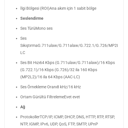
İlgi Bölgesi (ROI)Ana akım için 1 sabit bölge
Seslendirme
Ses TürüMono ses
Ses
SıkıştırmaG.711ulaw/G.711alaw/G.722.1/G.726/MP2L2/P
LC
Ses Bit Hızı64 Kbps (G.711ulaw/G.711alaw)/16 Kbps
(G.722.1)/16 Kbps (G.726)/32 ila 160 Kbps
(MP2L2)/16 ila 64 Kbps (AAC-LC)
Ses Örnekleme Oranı8 kHz/16 kHz
Ortam Gürültü FiltrelemeEvet evet
Ağ
ProtokollerTCP/IP, ICMP, DHCP, DNS, HTTP, RTP, RTSP,
NTP, IGMP, IPv6, UDP, QoS, FTP, SMTP, UPnP