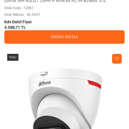
DAHUA 6MP BULLET 2.8MM IP KAMERA IPC-HFW2649S-S-IL
Stok Kodu : 12867
Stok Miktarı : 50 ADET
Kdv Dahil Fiyat
4.588,71 TL
ÜRÜNÜ İNCELE
Yeni