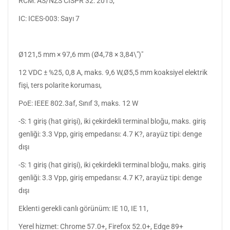
RCM: AS/NZS CISPR 32: 2015,
IC: ICES-003: Sayı 7
Ø121,5 mm × 97,6 mm (Ø4,78 × 3,84\")"
12 VDC ± %25, 0,8 A, maks. 9,6 W,Ø5,5 mm koaksiyel elektrik
fişi, ters polarite koruması,
PoE: IEEE 802.3af, Sınıf 3, maks. 12 W
-S: 1 giriş (hat girişi), iki çekirdekli terminal bloğu, maks. giriş
genliği: 3.3 Vpp, giriş empedansı: 4.7 K?, arayüz tipi: denge
dışı
-S: 1 giriş (hat girişi), iki çekirdekli terminal bloğu, maks. giriş
genliği: 3.3 Vpp, giriş empedansı: 4.7 K?, arayüz tipi: denge
dışı
Eklenti gerekli canlı görünüm: IE 10, IE 11,
Yerel hizmet: Chrome 57.0+, Firefox 52.0+, Edge 89+