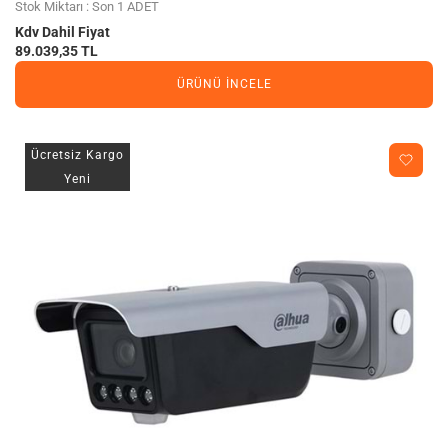
Stok Miktarı : Son 1 ADET
Kdv Dahil Fiyat
89.039,35 TL
ÜRÜNÜ İNCELE
Ücretsiz Kargo
Yeni