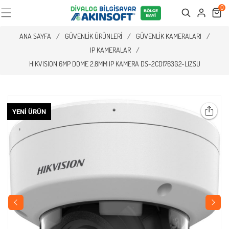
0
Cart
Search
ANA SAYFA
/
GÜVENLIK ÜRÜNLERI
/
GÜVENLIK KAMERALARI
/
IP KAMERALAR
/
HIKVISION 6MP DOME 2.8MM IP KAMERA DS-2CD1763G2-LIZSU
YENI ÜRÜN