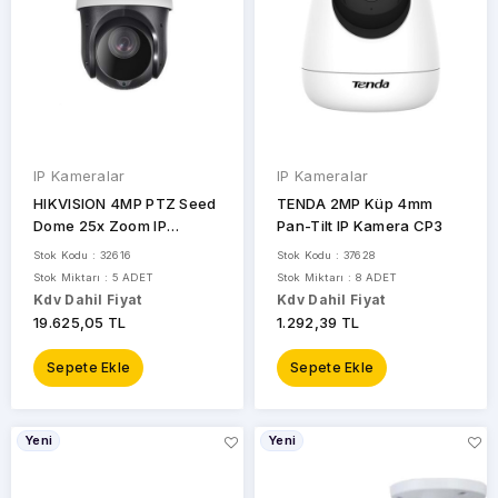
IP Kameralar
IP Kameralar
HIKVISION 4MP PTZ Seed
TENDA 2MP Küp 4mm
Dome 25x Zoom IP
Pan-Tilt IP Kamera CP3
Kamera(Ayak Dahil) DS-
Stok Kodu : 32616
Stok Kodu : 37628
2DE4425IW-DE
Stok Miktarı : 5 ADET
Stok Miktarı : 8 ADET
Kdv Dahil Fiyat
Kdv Dahil Fiyat
19.625,05 TL
1.292,39 TL
Sepete Ekle
Sepete Ekle
Yeni
Yeni