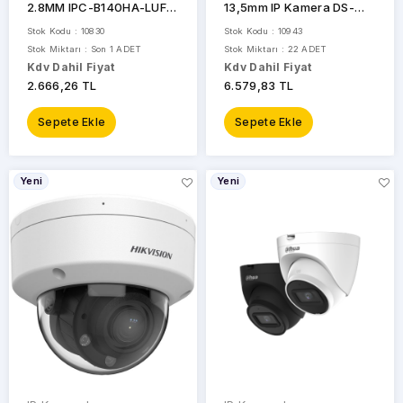
2.8MM IPC-B140HA-LUFC
13,5mm IP Kamera DS-
Dual Light IP KAMERA
2CD1663G2-LIZSU
Stok Kodu : 10830
Stok Kodu : 10943
Dahili Mikrofon
Stok Miktarı : Son 1 ADET
Stok Miktarı : 22 ADET
Kdv Dahil Fiyat
Kdv Dahil Fiyat
2.666,26 TL
6.579,83 TL
Sepete Ekle
Sepete Ekle
Yeni
Yeni