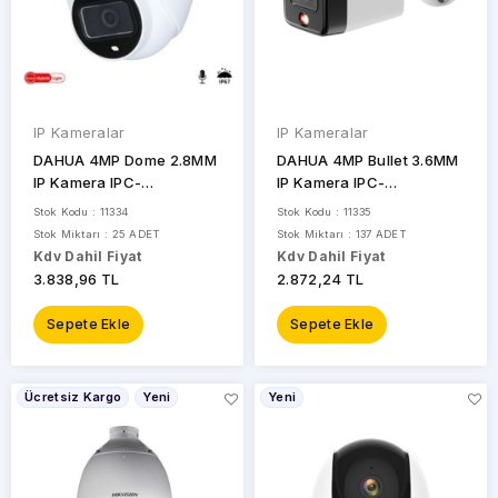
IP Kameralar
IP Kameralar
DAHUA 4MP Dome 2.8MM
DAHUA 4MP Bullet 3.6MM
IP Kamera IPC-
IP Kamera IPC-
HDW1431V-SA-0280B-S6
HFW1431TC1-SA-0360B-
Stok Kodu : 11334
Stok Kodu : 11335
S6
Stok Miktarı : 25 ADET
Stok Miktarı : 137 ADET
Kdv Dahil Fiyat
Kdv Dahil Fiyat
3.838,96 TL
2.872,24 TL
Sepete Ekle
Sepete Ekle
Ücretsiz Kargo
Yeni
Yeni