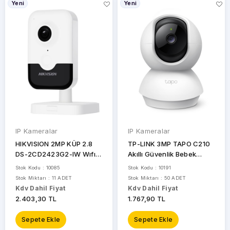
Yeni
Yeni
FONRI
HIKVISION
HILOOK
IMOU
INOX
REOLINK
STOK
IP Kameralar
IP Kameralar
DURUMU
S-
HIKVISION 2MP KÜP 2.8
TP-LINK 3MP TAPO C210
LINK
DS-2CD2423G2-IW Wıfı
Akıllı Güvenlik Bebek
Güvenlik Kamera Sesli
Kamerası Wlan
Sadece
Stok Kodu : 10085
Stok Kodu : 10191
TIANDY
(Kablosuz)
Stoktakiler
Stok Miktarı : 11 ADET
Stok Miktarı : 50 ADET
Kdv Dahil Fiyat
Kdv Dahil Fiyat
TP-
LINK
2.403,30 TL
1.767,90 TL
TTEC
Sepete Ekle
Sepete Ekle