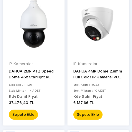
MARKALAR
IP Kameralar
IP Kameralar
DAHUA 2MP PTZ Speed
DAHUA 4MP Dome 2.8mm
Dome 45x Starlight IP
Full Color IP Kamera IPC-
Kamera SD5A245GB-HNR
HDW2449T-S-IL-0280B
Stok Kodu : 1001
Stok Kodu : 10023
Stok Miktarı : 4 ADET
Stok Miktarı : 10 ADET
APRONX
Kdv Dahil Fiyat
Kdv Dahil Fiyat
37.476,40 TL
6.137,66 TL
BAFF
Sepete Ekle
Sepete Ekle
DAHUA
EZVIZ