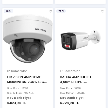
UNV
Yeni
Yeni
VIVA
IP Kameralar
IP Kameralar
HIKVISION 4MP DOME
DAHUA 4MP BULLET
Motorize DS-2CD1743G2-
3,6mm DH-IPC-
LIZSU IP IR Dome Kamera
HFW2449TL-S-LED PRO
Stok Kodu : 10352
Stok Kodu : 10370
50metre IR WIZSENSE IP
Stok Miktarı : 105 ADET
Stok Miktarı : 70 ADET
KAMERA POE
Kdv Dahil Fiyat
Kdv Dahil Fiyat
5.824,58 TL
6.724,28 TL