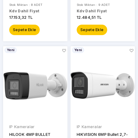
Kamera Wizsense
Stok Miktarı : 8 ADET
Stok Miktarı : 9 ADET
Kdv Dahil Fiyat
Kdv Dahil Fiyat
17.153,32 TL
12.484,51 TL
Sepete Ekle
Sepete Ekle
Yeni
Yeni
IP Kameralar
IP Kameralar
HILOOK 4MP BULLET
HIKVISION 6MP Bullet 2,7-