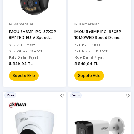
IP Kameralar
IP Kameralar
IMOU 3+3MP IPC-S7XCP-
IMOU 5+5MP IPC-S7XEP-
6M1TED-EU-V Speed
10M0WED Speed Dome
Dome 4G PT Kamera
PT Kamera(Cruiser Dual
Stok Kodu : 11297
Stok Kodu : 11299
2)
Stok Miktarı : 19 ADET
Stok Miktarı : 10 ADET
Kdv Dahil Fiyat
Kdv Dahil Fiyat
5.549,94 TL
5.549,94 TL
Sepete Ekle
Sepete Ekle
Yeni
Yeni