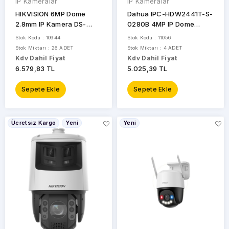
IP Kameralar
IP Kameralar
HIKVISION 6MP Dome
Dahua IPC-HDW2441T-S-
2.8mm IP Kamera DS-
0280B 4MP IP Dome
2CD1763G2-LIZSU
Kamera
Stok Kodu : 10944
Stok Kodu : 11056
Stok Miktarı : 26 ADET
Stok Miktarı : 4 ADET
Kdv Dahil Fiyat
Kdv Dahil Fiyat
6.579,83 TL
5.025,39 TL
Sepete Ekle
Sepete Ekle
Ücretsiz Kargo
Yeni
Yeni