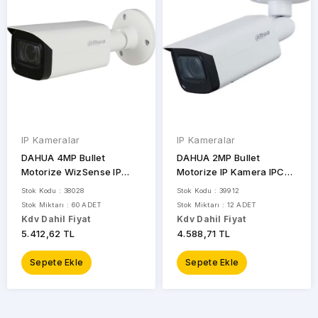
IP Kameralar
IP Kameralar
DAHUA 4MP Bullet
DAHUA 2MP Bullet
Motorize WizSense IP
Motorize IP Kamera IPC-
Kamera IPC-HFW1431T-
HFW1230T-ZS-2812
Stok Kodu : 38028
Stok Kodu : 39912
ZS-2812
Stok Miktarı : 60 ADET
Stok Miktarı : 12 ADET
Kdv Dahil Fiyat
Kdv Dahil Fiyat
5.412,62 TL
4.588,71 TL
Sepete Ekle
Sepete Ekle