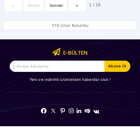
1 / 16
«
Önceki
Sonraki
»
376 Ürün Bulundu
E-BÜLTEN
Yeni ve indirimli ürünlerden haberdar olun !