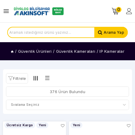
0
KATEGORİLER
IP
Arama Yap
Kameralar
Solar
Kameralar
/
Güvenlik Ürünleri
/
Güvenlik Kameraları
/
IP Kameralar
Araç
Kameraları
Analog
Kameralar
Filtrele
Termal
Kameralar
376 Ürün Bulundu
FİYAT
ARALIĞI
Ücretsiz Kargo
Yeni
Yeni