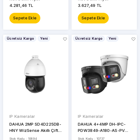
4.281,46 TL
3.627,49 TL
Sepete Ekle
Sepete Ekle
Ücretsiz Kargo
Yeni
Ücretsiz Kargo
Yeni
IP Kameralar
IP Kameralar
DAHUA 2MP SD4D225DB-
DAHUA 4+4MP DH-IPC-
HNY WizSense Akıllı Çift
PDW3849-A180-AS-PV
Işık Ptz Kamera 25x
TİOC Sabit Odaklı IP
Stok Kodu : 10694
Stok Kodu : 10737