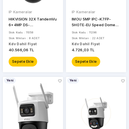
IP Kameralar
IP Kameralar
HIKVISION 32X TandemVu
IMOU 5MP IPC-K7FP-
6+4MP DS-
5H0TE-EU Speed Dome
2SE7C432MWG-EB/26
4G PT Kamera
Stok Kodu : 11058
Stok Kodu : 11296
200metre H265+ Speed
Stok Miktarı : 8 ADET
Stok Miktarı : 22 ADET
Dome PoE ColorVu
Kdv Dahil Fiyat
Kdv Dahil Fiyat
40.566,06 TL
4.726,03 TL
Sepete Ekle
Sepete Ekle
Yeni
Yeni