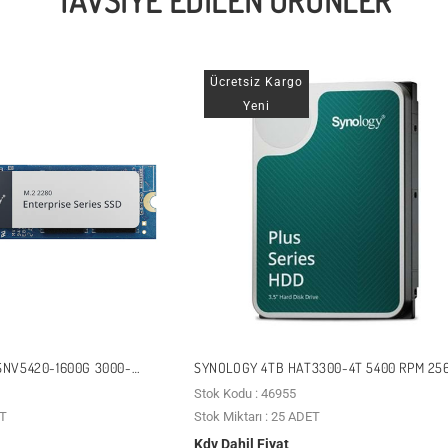
TAVSIYE EDILEN ÜRÜNLER
Ücretsiz Kargo
Yeni
SNV5420-1600G 3000-
SYNOLOGY 4TB HAT3300-4T 5400 RPM 25
ISE M2 NVME GEN3 NAS
SATA-3 NAS DISKI
Stok Kodu : 46955
ET
Stok Miktarı : 25 ADET
Kdv Dahil Fiyat