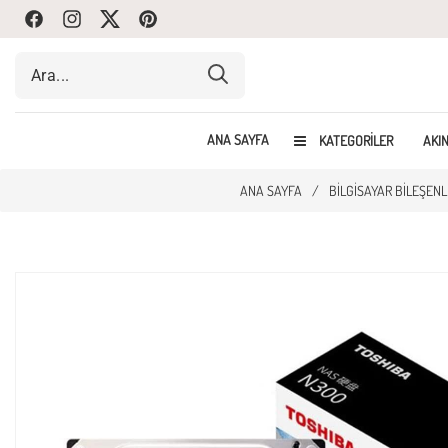
Facebook
Instagram
Twitte
Pinterest
ANA SAYFA
KATEGORILER
AKIN
ANA SAYFA
/
BILGISAYAR BILEŞENL