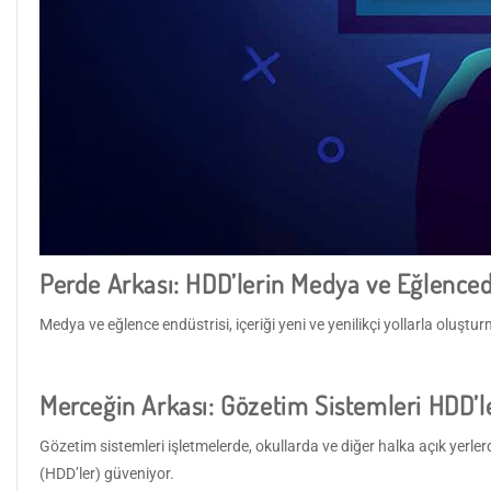
Perde Arkası: HDD’lerin Medya ve Eğlenced
Medya ve eğlence endüstrisi, içeriği yeni ve yenilikçi yollarla oluş
Merceğin Arkası: Gözetim Sistemleri HDD’le
Gözetim sistemleri işletmelerde, okullarda ve diğer halka açık yerler
(HDD’ler) güveniyor.