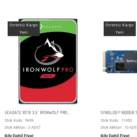
Ücretsiz Kargo
Ücretsiz Kargo
Yeni
Yeni
SEAGATE 10TB 3.5" IRONWOLF PRO
SYNOLOGY 1600GB 
ST10000NT001 7200 RPM 256MB SATA-3 NAS
1000MB/S ENTERPR
Stok Kodu : 9699
Stok Kodu : 11450
DISKI
DISK
Stok Miktarı : 3 ADET
Stok Miktarı : 10 AD
Kdv Dahil Fiyat
Kdv Dahil Fiyat