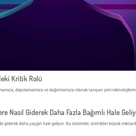
eki Kritik Rolü
turmamıza, depolamamıza ve dağıtmamıza olanak tanıyan yeni teknolojilerin 
re Nasıl Giderek Daha Fazla Bağımlı Hale Geliy
de giderek daha yaygın hale geliyor. Bu sistemler, ürettikleri büyük miktar