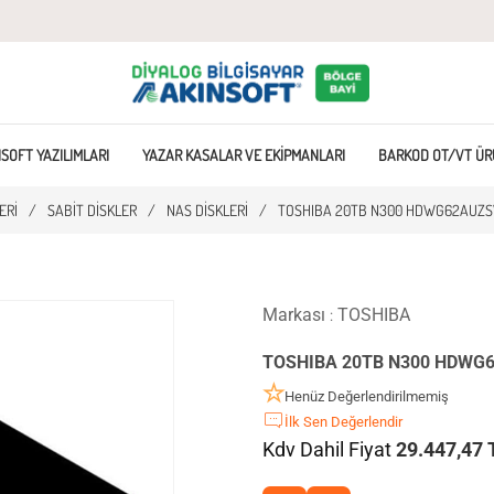
SOFT YAZILIMLARI
YAZAR KASALAR VE EKIPMANLARI
BARKOD OT/VT ÜR
ERI
/
SABIT DISKLER
/
NAS DISKLERI
/
TOSHIBA 20TB N300 HDWG62AUZSVA
Markası
TOSHIBA
:
TOSHIBA 20TB N300 HDWG6
Henüz Değerlendirilmemiş
İlk Sen Değerlendir
Kdv Dahil Fiyat
29.447,47 