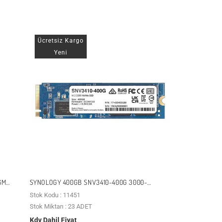
Ücretsiz Kargo
Yeni
6MB
SYNOLOGY 400GB SNV3410-400G 3000-
750MB/S ENTERPRISE M2 NVME GEN3 NAS
Stok Kodu : 11451
DISK
Stok Miktarı : 23 ADET
Kdv Dahil Fiyat