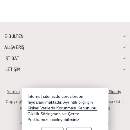
E-BÜLTEN
ALIŞVERİŞ
İRTİBAT
İLETİŞİM
Yardım
İstek ve Önerileriniz
Sipariş Takibi
Telefonla Sipariş
İnternet sitemizde çerezlerden
Copyright 2026 diyalogbilgisayar.com - Tüm hakları saklıdır.
faydalanılmaktadır. Ayrıntılı bilgi için
Kredi kartı bilgileriniz 256bit SSL sertifikası ile
Kişisel Verilerin Korunması Kanununu,
Gizlilik Sözleşmesi
ve
Çerez
korunmaktadır.
Politikamızı
inceleyebilirsiniz.
Bu site AKINSOFT E-Ticaret ile hazırlanmıştır.