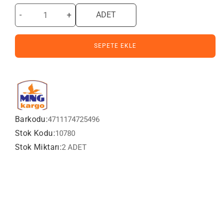
-
+
ADET
SEPETE EKLE
Barkodu:
4711174725496
Stok Kodu:
10780
Stok Miktarı:
2 ADET