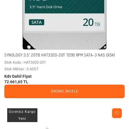
SYNOLOGY 3.5" 20TB HAT3320-20T 7200 RPM SATA-3 NAS DISKI
Stok Kodu : HAT3320-20T
Stok Miktarı : 5 ADET
Kdv Dahil Fiyat
72.661,65 TL
ÜRÜNÜ İNCELE
Ücretsiz Kargo
Yeni