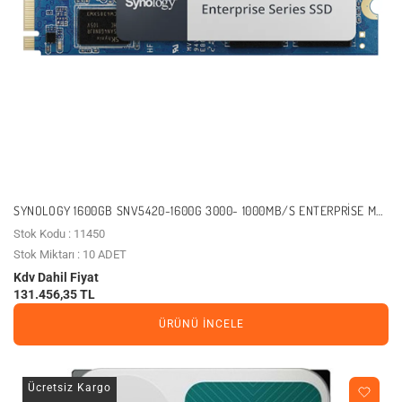
SYNOLOGY 1600GB SNV5420-1600G 3000- 1000MB/S ENTERPRISE M2
NVME GEN3 NAS DISK
Stok Kodu : 11450
Stok Miktarı : 10 ADET
Kdv Dahil Fiyat
131.456,35 TL
ÜRÜNÜ İNCELE
Ücretsiz Kargo