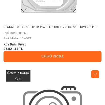
SEAGATE 8TB 3.5" 8TB IRONWOLF ST8000VN004 7200 RPM 256MB
SATA-3 NAS DISKI
Stok Kodu : 31563
Stok Miktarı : 5 ADET
Kdv Dahil Fiyat
25.521,14 TL
ÜRÜNÜ İNCELE
Ücretsiz Kargo
Yeni