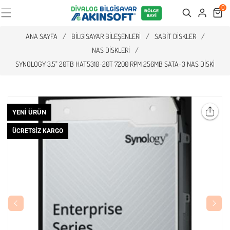
0
Cart
Search
ANA SAYFA
/
BILGISAYAR BILEŞENLERI
/
SABIT DISKLER
/
NAS DISKLERI
/
SYNOLOGY 3.5" 20TB HAT5310-20T 7200 RPM 256MB SATA-3 NAS DISKI
YENI ÜRÜN
ÜCRETSIZ KARGO