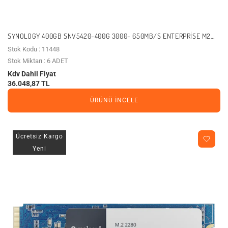
SYNOLOGY 400GB SNV5420-400G 3000- 650MB/S ENTERPRISE M2
NVME GEN3 NAS DISK
Stok Kodu : 11448
Stok Miktarı : 6 ADET
Kdv Dahil Fiyat
36.048,87 TL
ÜRÜNÜ İNCELE
Ücretsiz Kargo
Yeni