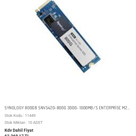
SYNOLOGY 800GB SNV5420-800G 3000- 1000MB/S ENTERPRISE M2
NVME GEN3 NAS DISK
Stok Kodu : 11449
Stok Miktarı : 10 ADET
Kdv Dahil Fiyat
62.368,17 TL