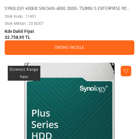
SYNOLOGY 400GB SNV3410-400G 3000- 750MB/S ENTERPRISE M2
NVME GEN3 NAS DISK
Stok Kodu : 11451
Stok Miktarı : 23 ADET
Kdv Dahil Fiyat
32.758,95 TL
ÜRÜNÜ İNCELE
Ücretsiz Kargo
Yeni