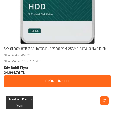
SYNOLOGY 8TB 3.5" HAT3310-8 7200 RPM 256MB SATA-3 NAS DISKI
Stok Kodu : 46355
Stok Miktarı : Son 1 ADET
Kdv Dahil Fiyat
24.994,76 TL
ÜRÜNÜ İNCELE
Ücretsiz Kargo
Yeni