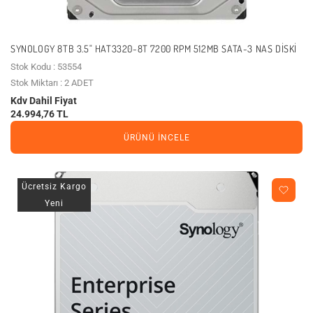
SYNOLOGY 8TB 3.5" HAT3320-8T 7200 RPM 512MB SATA-3 NAS DISKI
Stok Kodu : 53554
Stok Miktarı : 2 ADET
Kdv Dahil Fiyat
24.994,76 TL
ÜRÜNÜ İNCELE
Ücretsiz Kargo
Yeni