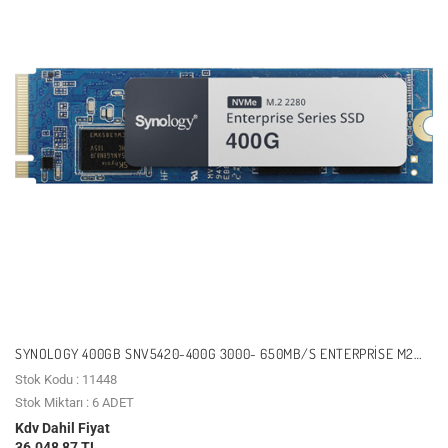
SYNOLOGY 400GB SNV5420-400G 3000- 650MB/S ENTERPRISE M2
NVME GEN3 NAS DISK
Stok Kodu : 11448
Stok Miktarı : 6 ADET
Kdv Dahil Fiyat
36.048,87 TL