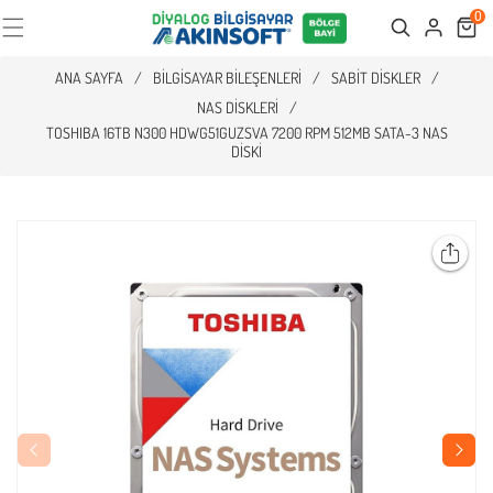
0
Cart
Search
ANA SAYFA
/
BILGISAYAR BILEŞENLERI
/
SABIT DISKLER
/
NAS DISKLERI
/
TOSHIBA 16TB N300 HDWG51GUZSVA 7200 RPM 512MB SATA-3 NAS
DISKI