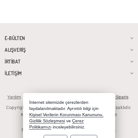
E-BÜLTEN
ALIŞVERİŞ
İRTİBAT
İLETİŞİM
Yardım
İstek ve Önerileriniz
Sipariş Takibi
Telefonla Sipariş
İnternet sitemizde çerezlerden
Copyright 2026 diyalogbilgisayar.com - Tüm hakları saklıdır.
faydalanılmaktadır. Ayrıntılı bilgi için
Kredi kartı bilgileriniz 256bit SSL sertifikası ile
Kişisel Verilerin Korunması Kanununu,
Gizlilik Sözleşmesi
ve
Çerez
korunmaktadır.
Politikamızı
inceleyebilirsiniz.
Bu site AKINSOFT E-Ticaret ile hazırlanmıştır.