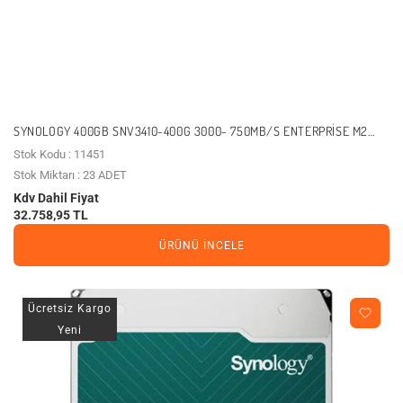
SYNOLOGY 400GB SNV3410-400G 3000- 750MB/S ENTERPRISE M2
NVME GEN3 NAS DISK
Stok Kodu : 11451
Stok Miktarı : 23 ADET
Kdv Dahil Fiyat
32.758,95 TL
ÜRÜNÜ İNCELE
Ücretsiz Kargo
Yeni