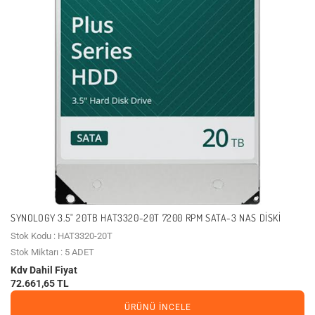
SYNOLOGY 3.5" 20TB HAT3320-20T 7200 RPM SATA-3 NAS DISKI
Stok Kodu : HAT3320-20T
Stok Miktarı : 5 ADET
Kdv Dahil Fiyat
72.661,65 TL
ÜRÜNÜ İNCELE