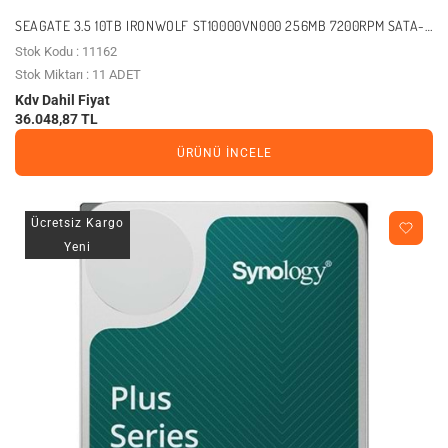
SEAGATE 3.5 10TB IRONWOLF ST10000VN000 256MB 7200RPM SATA-3
NAS DISKI
Stok Kodu : 11162
Stok Miktarı : 11 ADET
Kdv Dahil Fiyat
36.048,87 TL
ÜRÜNÜ İNCELE
Ücretsiz Kargo
Yeni