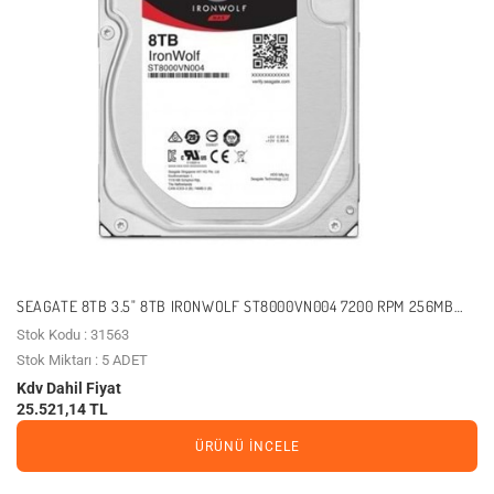
SEAGATE 8TB 3.5" 8TB IRONWOLF ST8000VN004 7200 RPM 256MB
SATA-3 NAS DISKI
Stok Kodu : 31563
Stok Miktarı : 5 ADET
Kdv Dahil Fiyat
25.521,14 TL
ÜRÜNÜ İNCELE