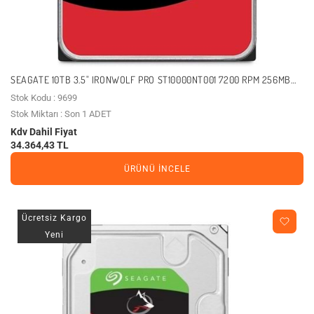
SEAGATE 10TB 3.5" IRONWOLF PRO ST10000NT001 7200 RPM 256MB
SATA-3 NAS DISKI
Stok Kodu : 9699
Stok Miktarı : Son 1 ADET
Kdv Dahil Fiyat
34.364,43 TL
ÜRÜNÜ İNCELE
Ücretsiz Kargo
Yeni