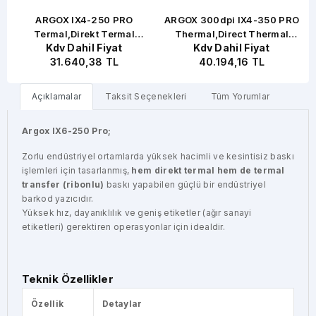
ARGOX IX4-250 PRO
ARGOX 300dpi IX4-350 PRO
Termal,Direkt Termal
Thermal,Direct Thermal
Kdv Dahil Fiyat
Kdv Dahil Fiyat
USB,Seri,Ethernet Barkod
USB,Seri,Paralel,Ethernet
31.640,38 TL
40.194,16 TL
Yazıcı Endüstriyel
Barkod Yazıcı Endüstriyel
Açıklamalar
Taksit Seçenekleri
Tüm Yorumlar
Argox IX6-250 Pro;
Zorlu endüstriyel ortamlarda yüksek hacimli ve kesintisiz baskı
işlemleri için tasarlanmış,
hem direkt termal hem de termal
transfer (ribonlu)
baskı yapabilen güçlü bir endüstriyel
barkod yazıcıdır.
Yüksek hız, dayanıklılık ve geniş etiketler (ağır sanayi
etiketleri) gerektiren operasyonlar için idealdir.
Teknik Özellikler
Özellik
Detaylar