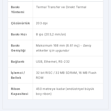
Baskı
Termal Transfer ve Direkt Termal
Yöntemi
Çözünürlük
203 dpi
Baskı Hızı
8 ips (203,2 mm/sn)
Baskı
Maksimum 168 mm (6.61 inç) -
Geniş
Genişliği
etiketler için uygundur
Bağlantı
USB, Ethernet, RS-232
İşlemci /
32 bit RISC / 32 MB SDRAM, 16 MB Flash
Bellek
ROM
Ribon
450 metreye kadar (endüstriyel büyük
Kapasitesi
boy ribon)