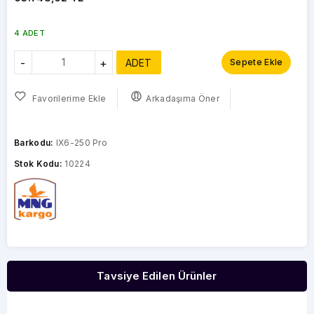
4 ADET
-
+
ADET
Sepete Ekle
Favorilerime Ekle
Arkadaşıma Öner
Barkodu:
IX6-250 Pro
Stok Kodu:
10224
Tavsiye Edilen Ürünler