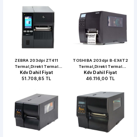
O
ZEBRA 203dpi ZT411
TOSHIBA 203dpi B-EX4T2
Termal,Direkt Termal
Termal,Direkt Termal
Kdv Dahil Fiyat
Kdv Dahil Fiyat
USB,Seri,Ethernet Barkod
USB,Ethernet Barkod Yazıcı
51.708,85 TL
46.116,00 TL
Yazıcı Endüstriyel
Outlet Kutu Açık Endüstriyel