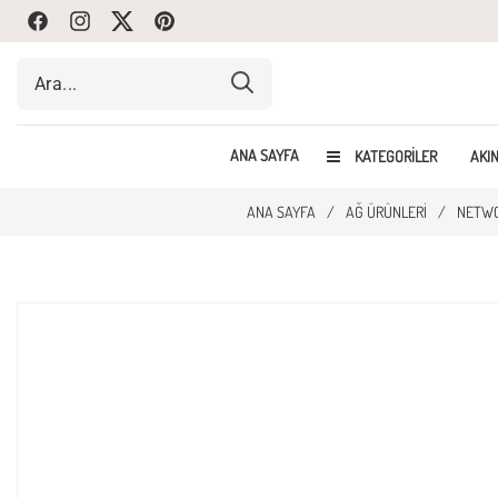
Facebook
Instagram
Twitte
Pinterest
ANA SAYFA
KATEGORILER
AKIN
ANA SAYFA
/
AĞ ÜRÜNLERI
/
NETWO