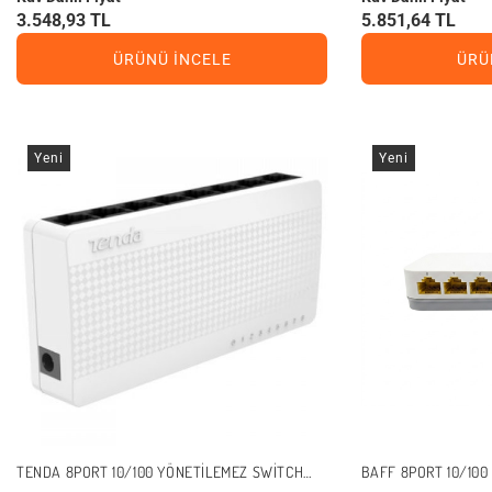
3.548,93 TL
5.851,64 TL
ÜRÜNÜ İNCELE
ÜRÜ
Yeni
Yeni
TENDA 8PORT 10/100 YÖNETILEMEZ SWITCH
BAFF 8PORT 10/10
S108 V3
08