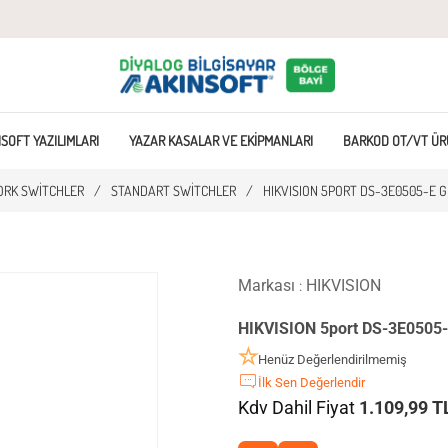
SOFT YAZILIMLARI
YAZAR KASALAR VE EKIPMANLARI
BARKOD OT/VT ÜR
RK SWITCHLER
/
STANDART SWITCHLER
/
HIKVISION 5PORT DS-3E0505-E 
Markası
HIKVISION
:
HIKVISION 5port DS-3E0505-
Henüz Değerlendirilmemiş
İlk Sen Değerlendir
Kdv Dahil Fiyat
1.109,99 T