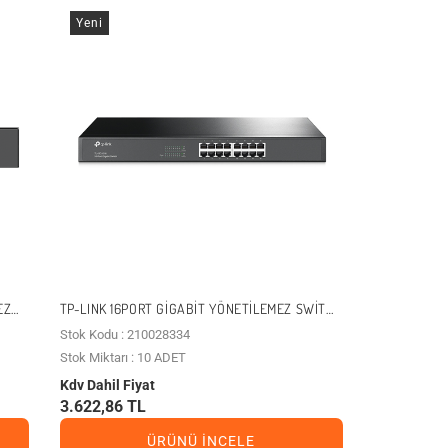
Yeni
EZ
TP-LINK 16PORT GIGABIT YÖNETILEMEZ SWITCH
TL-SG1016
Stok Kodu : 210028334
Stok Miktarı : 10 ADET
Kdv Dahil Fiyat
3.622,86 TL
ÜRÜNÜ İNCELE