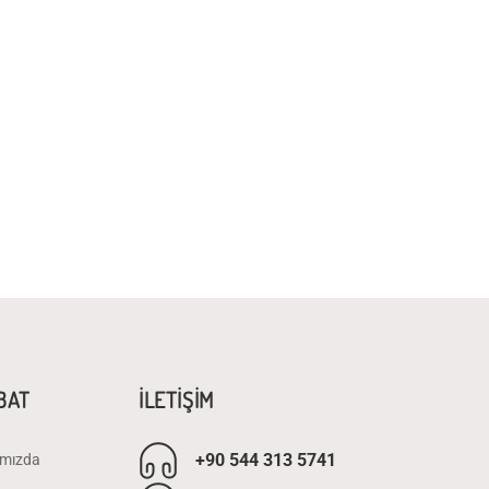
İBAT
İLETİŞİM
+90 544 313 5741
mızda