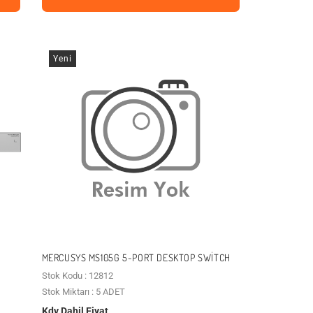
Yeni
MERCUSYS MS105G 5-PORT DESKTOP SWITCH
Stok Kodu : 12812
Stok Miktarı : 5 ADET
Kdv Dahil Fiyat