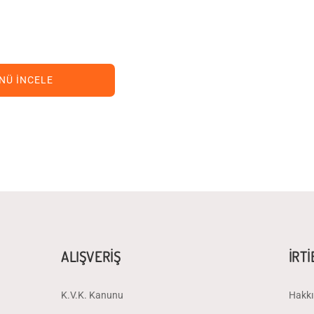
NÜ İNCELE
ALIŞVERİŞ
İRT
K.V.K. Kanunu
Hakkı