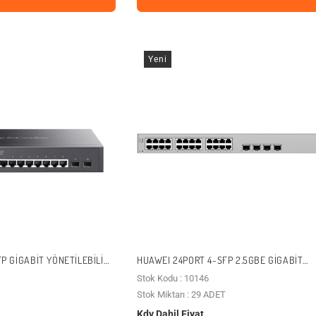
Yeni
FP GIGABIT YÖNETILEBILIR
HUAWEI 24PORT 4-SFP 2.5GBE GIGABIT
TL-SG3210
YÖNETILEBILIR SWITCH EKIT S220S-24T4J
Stok Kodu : 10146
Stok Miktarı : 29 ADET
Kdv Dahil Fiyat