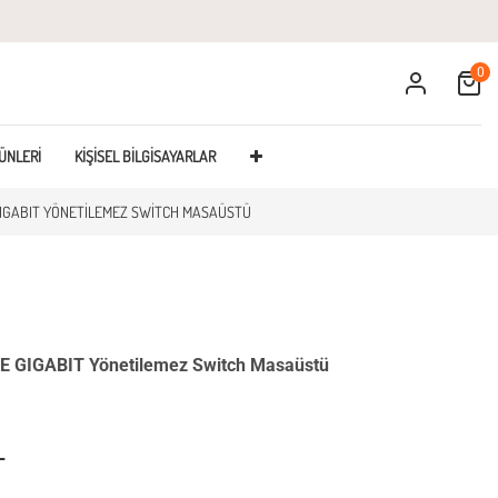
0
Cart
ÜNLERI
KIŞISEL BILGISAYARLAR
GIGABIT YÖNETILEMEZ SWITCH MASAÜSTÜ
E GIGABIT Yönetilemez Switch Masaüstü
L