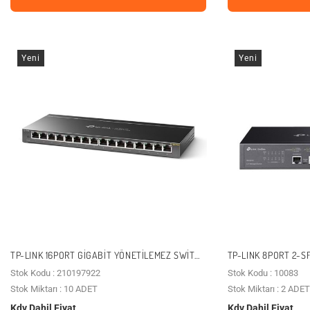
Yeni
Yeni
TP-LINK 16PORT GIGABIT YÖNETILEMEZ SWITCH
TP-LINK 8PORT 2-S
TL-SG116E
SWITCH MASAÜSTÜ 
Stok Kodu : 210197922
Stok Kodu : 10083
Stok Miktarı : 10 ADET
Stok Miktarı : 2 ADET
Kdv Dahil Fiyat
Kdv Dahil Fiyat