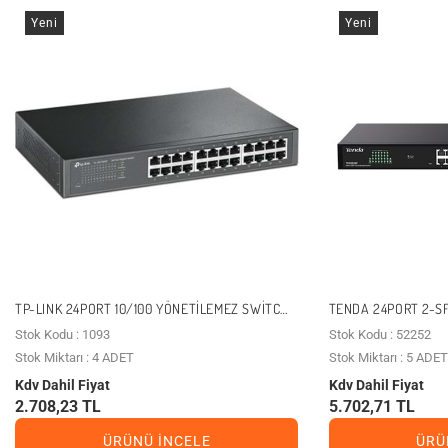
Yeni
Yeni
TP-LINK 24PORT 10/100 YÖNETILEMEZ SWITCH
TENDA 24PORT 2-S
TL-SF1024D
YÖNETILEBILIR SWI
Stok Kodu : 1093
Stok Kodu : 52252
Stok Miktarı : 4 ADET
Stok Miktarı : 5 ADET
Kdv Dahil Fiyat
Kdv Dahil Fiyat
2.708,23 TL
5.702,71 TL
ÜRÜNÜ İNCELE
ÜRÜ