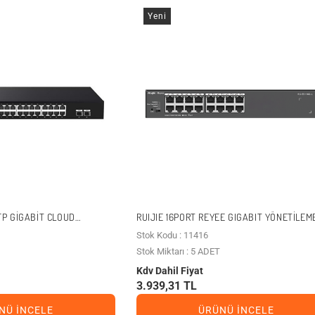
Yeni
FP GIGABIT CLOUD
RUIJIE 16PORT REYEE GIGABIT YÖNETILEM
TCH TEG2226F
SWITCH ÇELIK KASA RG-ES116G-L
Stok Kodu : 11416
Stok Miktarı : 5 ADET
Kdv Dahil Fiyat
3.939,31 TL
NÜ İNCELE
ÜRÜNÜ İNCELE