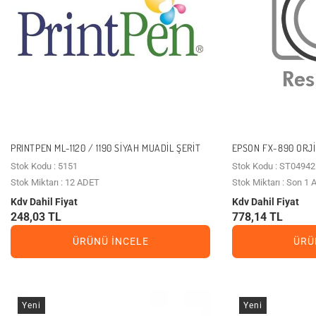
PRINTPEN ML-1120 / 1190 SIYAH MUADIL ŞERIT
EPSON FX-890 ORJI
Stok Kodu : 5151
Stok Kodu : ST04942
Stok Miktarı : 12 ADET
Stok Miktarı : Son 1
Kdv Dahil Fiyat
Kdv Dahil Fiyat
248,03 TL
778,14 TL
ÜRÜNÜ İNCELE
ÜRÜ
Yeni
Yeni