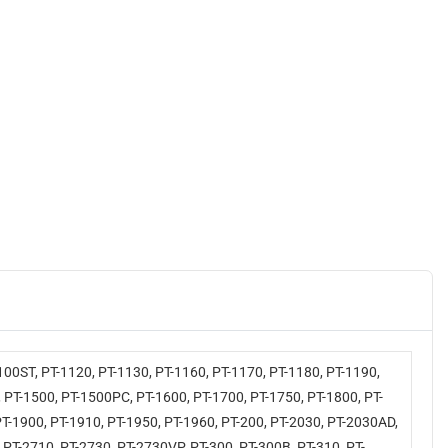
0ST, PT-1120, PT-1130, PT-1160, PT-1170, PT-1180, PT-1190,
PT-1500, PT-1500PC, PT-1600, PT-1700, PT-1750, PT-1800, PT-
-1900, PT-1910, PT-1950, PT-1960, PT-200, PT-2030, PT-2030AD,
PT-2710, PT-2730, PT-2730VP, PT-300, PT-300B, PT-310, PT-