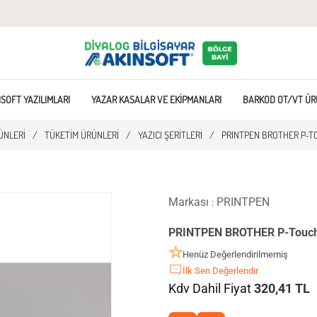
SOFT YAZILIMLARI
YAZAR KASALAR VE EKIPMANLARI
BARKOD OT/VT ÜR
ÜNLERI
/
TÜKETIM ÜRÜNLERI
/
YAZICI ŞERITLERI
/
PRINTPEN BROTHER P-TO
Markası
PRINTPEN
:
PRINTPEN BROTHER P-Touch 
Henüz Değerlendirilmemiş
İlk Sen Değerlendir
Kdv Dahil Fiyat
320,41 TL