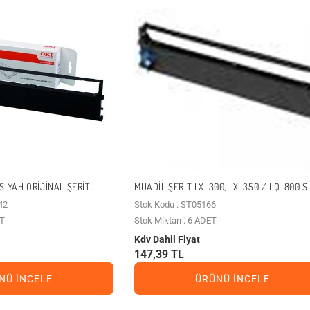
 SIYAH ORIJINAL ŞERIT
MUADIL ŞERIT LX-300, LX-350 / LQ-800 S
)
42
Stok Kodu : ST05166
ET
Stok Miktarı : 6 ADET
Kdv Dahil Fiyat
147,39 TL
NÜ İNCELE
ÜRÜNÜ İNCELE