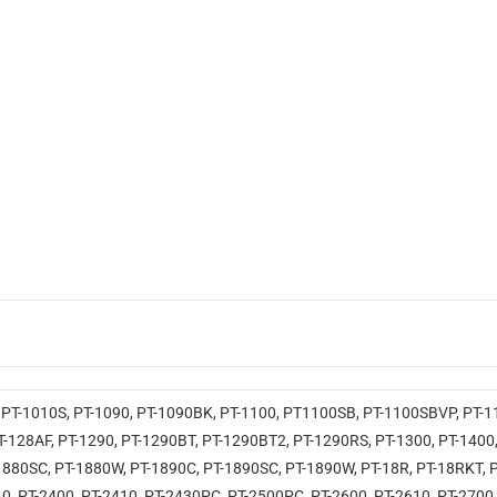
PT-1010S, PT-1090, PT-1090BK, PT-1100, PT1100SB, PT-1100SBVP, PT-110
-128AF, PT-1290, PT-1290BT, PT-1290BT2, PT-1290RS, PT-1300, PT-1400, 
1880SC, PT-1880W, PT-1890C, PT-1890SC, PT-1890W, PT-18R, PT-18RKT, PT
0, PT-2400, PT-2410, PT-2430PC, PT-2500PC, PT-2600, PT-2610, PT-2700, 