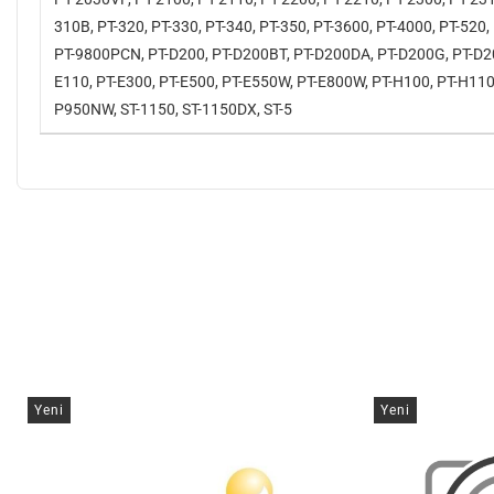
310B, PT-320, PT-330, PT-340, PT-350, PT-3600, PT-4000, PT-520
PT-9800PCN, PT-D200, PT-D200BT, PT-D200DA, PT-D200G, PT-D20
E110, PT-E300, PT-E500, PT-E550W, PT-E800W, PT-H100, PT-H110
P950NW, ST-1150, ST-1150DX, ST-5
Yeni
Yeni