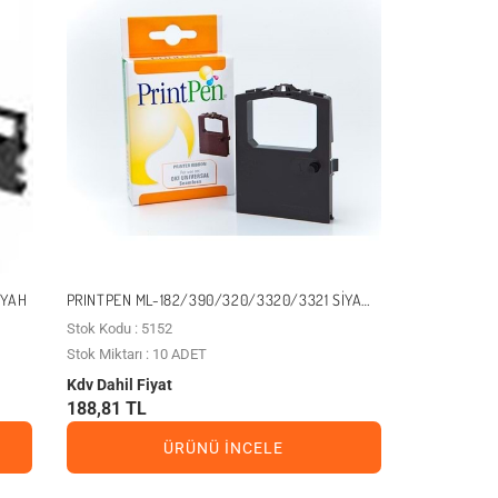
IYAH
PRINTPEN ML-182/390/320/3320/3321 SIYAH
MUADIL ŞERIT
Stok Kodu : 5152
Stok Miktarı : 10 ADET
Kdv Dahil Fiyat
188,81 TL
ÜRÜNÜ İNCELE