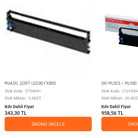
MUADİL ŞERİT LQ590 FX890
OKI ML1120 / ML1190
KARTUŞU (43571802
Stok Kodu : ST04941
Stok Kodu : 2101943
Stok Miktarı : 3 ADET
Stok Miktarı : 20 AD
Kdv Dahil Fiyat
Kdv Dahil Fiyat
343,30 TL
958,56 TL
ÜRÜNÜ İNCELE
ÜRÜ