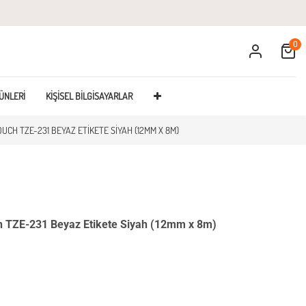
0
Cart
ÜNLERI
KIŞISEL BILGISAYARLAR
UCH TZE-231 BEYAZ ETIKETE SIYAH (12MM X 8M)
TZE-231 Beyaz Etikete Siyah (12mm x 8m)