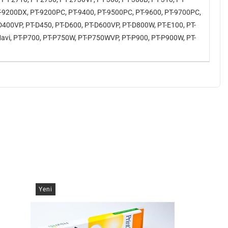
 PT-9200DX, PT-9200PC, PT-9400, PT-9500PC, PT-9600, PT-9700PC,
400VP, PT-D450, PT-D600, PT-D600VP, PT-D800W, PT-E100, PT-
Mavi, PT-P700, PT-P750W, PT-P750WVP, PT-P900, PT-P900W, PT-
Yeni