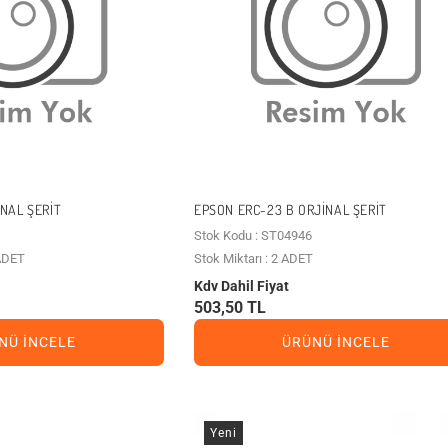
NAL ŞERIT
EPSON ERC-23 B ORJINAL ŞERIT
Stok Kodu : ST04946
 ADET
Stok Miktarı : 2 ADET
Kdv Dahil Fiyat
503,50 TL
NÜ İNCELE
ÜRÜNÜ İNCELE
Yeni