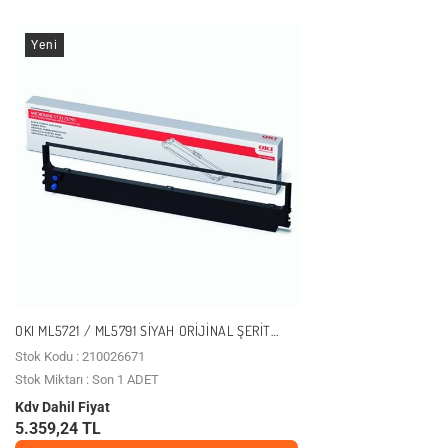
Yeni
OKI ML5721 / ML5791 SIYAH ORIJINAL ŞERIT
(44173406)
Stok Kodu : 210026671
Stok Miktarı : Son 1 ADET
Kdv Dahil Fiyat
5.359,24 TL