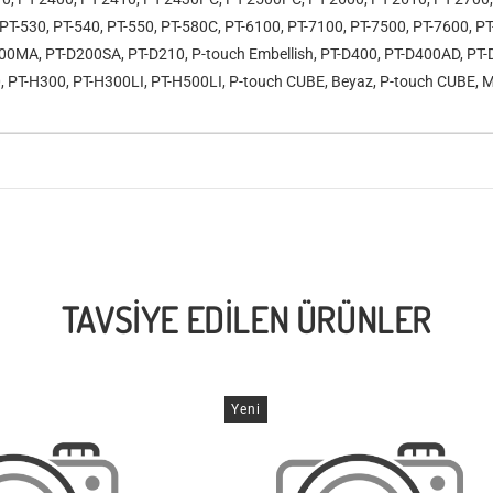
, PT-530, PT-540, PT-550, PT-580C, PT-6100, PT-7100, PT-7500, PT-7600,
0MA, PT-D200SA, PT-D210, P-touch Embellish, PT-D400, PT-D400AD, PT-D
, PT-H300, PT-H300LI, PT-H500LI, P-touch CUBE, Beyaz, P-touch CUBE, 
TAVSIYE EDILEN ÜRÜNLER
Yeni