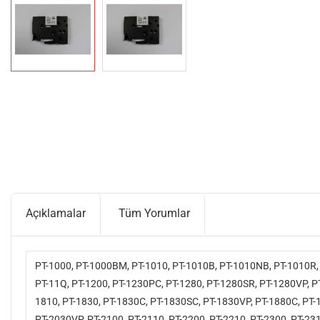
Açıklamalar
Tüm Yorumlar
PT-1000, PT-1000BM, PT-1010, PT-1010B, PT-1010NB, PT-1010R, 
PT-11Q, PT-1200, PT-1230PC, PT-1280, PT-1280SR, PT-1280VP, PT
1810, PT-1830, PT-1830C, PT-1830SC, PT-1830VP, PT-1880C, PT-
PT-2030VP, PT-2100, PT-2110, PT-2200, PT-2210, PT-2300, PT-231