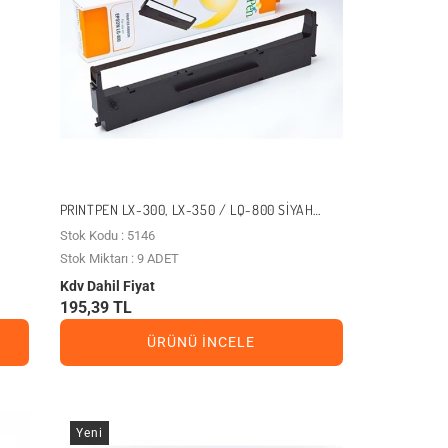
PRINTPEN LX-300, LX-350 / LQ-800 SIYAH
MUADIL ŞERIT
Stok Kodu : 5146
Stok Miktarı : 9 ADET
Kdv Dahil Fiyat
195,39 TL
ÜRÜNÜ İNCELE
Yeni