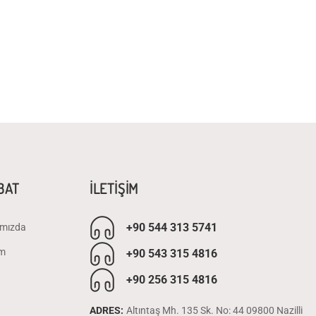
İBAT
İLETİŞİM
+90 544 313 5741
mızda
im
+90 543 315 4816
+90 256 315 4816
ADRES:
Altıntaş Mh. 135 Sk. No: 44 09800 Nazilli