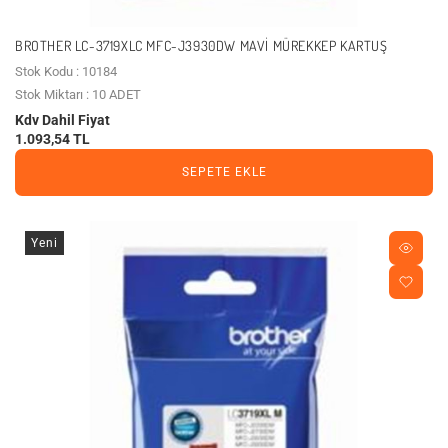
BROTHER LC-3719XLC MFC-J3930DW MAVI MÜREKKEP KARTUŞ
Stok Kodu : 10184
Stok Miktarı : 10 ADET
Kdv Dahil Fiyat
1.093,54 TL
SEPETE EKLE
Yeni