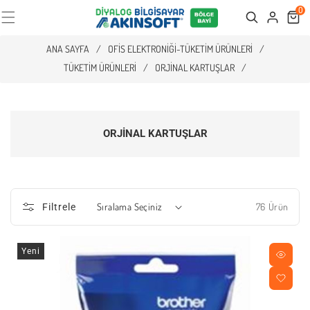
0
Cart
Search
ANA SAYFA
/
OFIS ELEKTRONIĞI-TÜKETIM ÜRÜNLERI
/
TÜKETIM ÜRÜNLERI
/
ORJINAL KARTUŞLAR
/
ORJINAL KARTUŞLAR
76 Ürün
Filtrele
Yeni