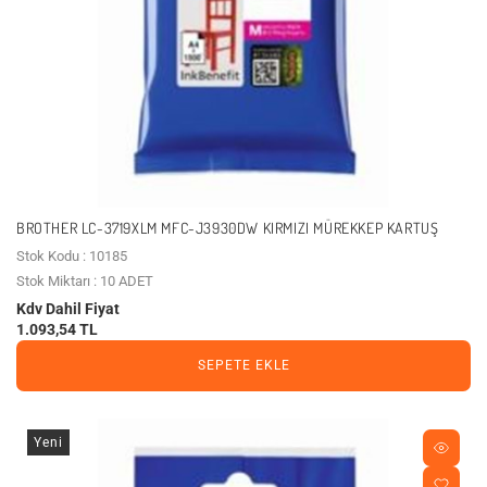
BROTHER LC-3719XLM MFC-J3930DW KIRMIZI MÜREKKEP KARTUŞ
Stok Kodu : 10185
Stok Miktarı : 10 ADET
Kdv Dahil Fiyat
1.093,54 TL
SEPETE EKLE
Yeni