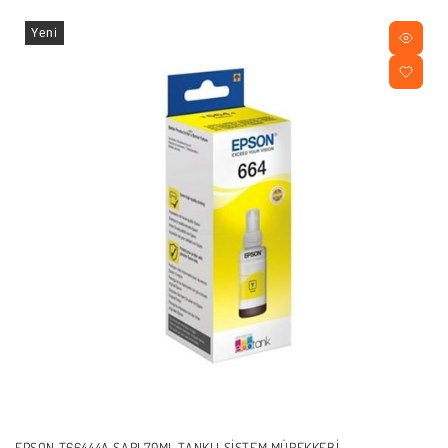
Yeni
EPSON T66444A SARI 70ML TANKLI SISTEM MÜREKKEBI