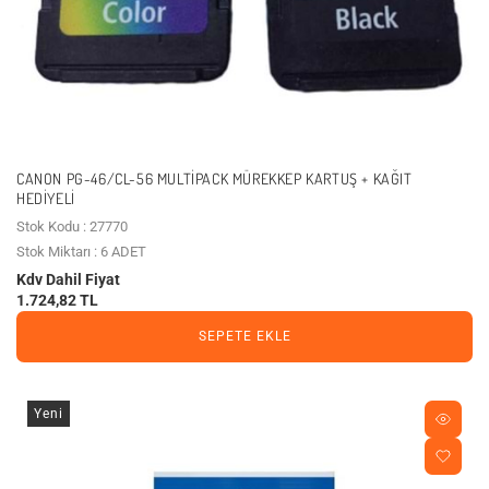
CANON PG-46/CL-56 MULTIPACK MÜREKKEP KARTUŞ + KAĞIT
HEDIYELI
Stok Kodu : 27770
Stok Miktarı : 6 ADET
Kdv Dahil Fiyat
1.724,82 TL
SEPETE EKLE
Yeni