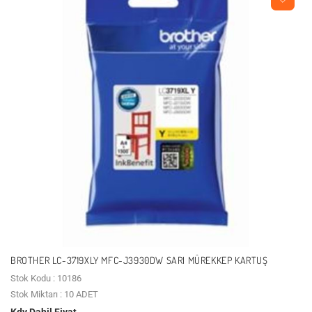
BROTHER LC-3719XLY MFC-J3930DW SARI MÜREKKEP KARTUŞ
Stok Kodu : 10186
Stok Miktarı : 10 ADET
Kdv Dahil Fiyat