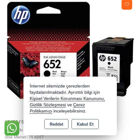
İnternet sitemizde çerezlerden
faydalanılmaktadır. Ayrıntılı bilgi için
Kişisel Verilerin Korunması Kanununu,
Gizlilik Sözleşmesi
ve
Çerez
Politikamızı
inceleyebilirsiniz.
HP 652 F6V25AE SİYAH YAZICI KARTUŞU
Reddet
Kabul Et
Stok Kodu : 12145
Stok Miktarı : 75 ADET