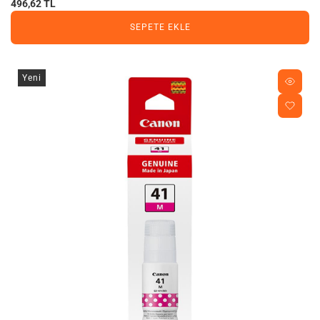
496,62 TL
SEPETE EKLE
Yeni