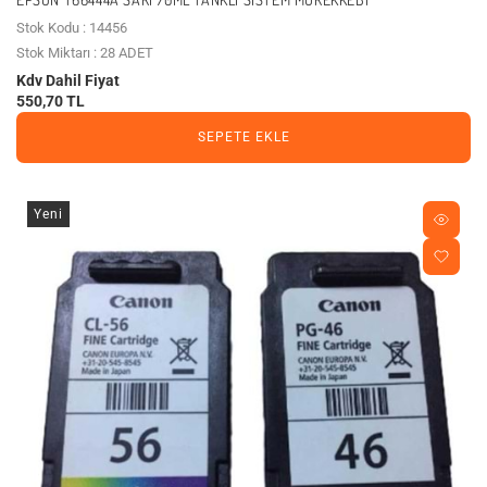
Stok Kodu : 14456
Stok Miktarı : 28 ADET
Kdv Dahil Fiyat
550,70 TL
SEPETE EKLE
Yeni