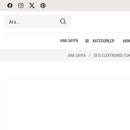
Facebook
Instagram
Twitte
Pinterest
ANA SAYFA
KATEGORILER
AKIN
ANA SAYFA
/
OFIS ELEKTRONIĞI-TÜ