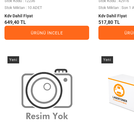
Stok Kodu : 12236
Stok Kodu : 42916
Stok Miktarı : 10 ADET
Stok Miktarı : Son 1
Kdv Dahil Fiyat
Kdv Dahil Fiyat
649,40 TL
517,80 TL
ÜRÜNÜ İNCELE
ÜRÜ
Yeni
Yeni