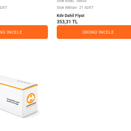
Stok Kodu : 34635
 ADET
Stok Miktarı : 21 ADET
Kdv Dahil Fiyat
353,31 TL
NÜ İNCELE
ÜRÜNÜ İNCELE