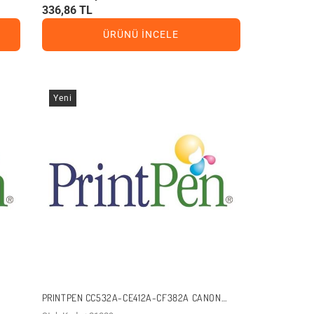
336,86 TL
ÜRÜNÜ İNCELE
Yeni
PRINTPEN CC532A-CE412A-CF382A CANON
CRG-718 SARI MUADIL TONER