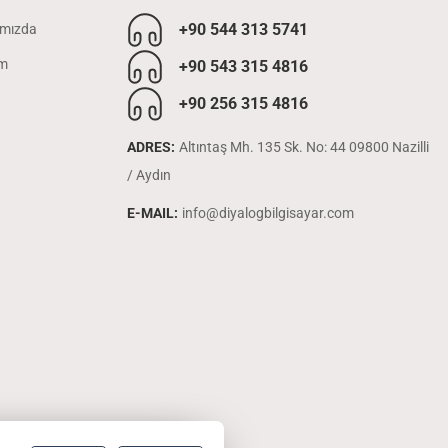
+90 544 313 5741
mızda
im
+90 543 315 4816
+90 256 315 4816
ADRES:
Altıntaş Mh. 135 Sk. No: 44 09800 Nazilli
/ Aydın
E-MAIL:
info@diyalogbilgisayar.com