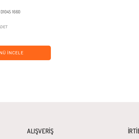
D104S 1660
 ADET
NÜ İNCELE
ALIŞVERİŞ
İRT