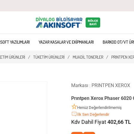
SOFT YAZILIMLARI
YAZAR KASALAR VE EKIPMANLARI
BARKOD OT/VT ÜR
KETIM ÜRÜNLERI
/
TÜKETIM ÜRÜNLERI
/
MUADIL TONERLER
/
PRINTPEN XER
Markası
PRINTPEN XEROX
:
Prıntpen Xerox Phaser 6020
Henüz Değerlendirilmemiş
İlk Sen Değerlendir
Kdv Dahil Fiyat
402,66 TL