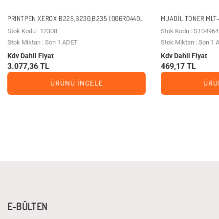
PRINTPEN XEROX B225,B230,B235 (006R04404)
MUADİL TONER MLT-
(6K) SIYAH TONER
Stok Kodu : 12308
Stok Kodu : ST04964
Stok Miktarı : Son 1 ADET
Stok Miktarı : Son 1
Kdv Dahil Fiyat
Kdv Dahil Fiyat
3.077,36 TL
469,17 TL
ÜRÜNÜ İNCELE
ÜRÜ
E-BÜLTEN