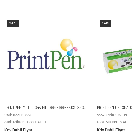
Yeni
Yeni
PRINTPEN MLT-D104S ML-1660/1666/SCX-3206
PRINTPEN CF230A C
SIYAH MUADIL TONER
MUADIL TONER
Stok Kodu : 7320
Stok Kodu : 36133
Stok Miktarı : Son 1 ADET
Stok Miktarı : 8 ADET
Kdv Dahil Fiyat
Kdv Dahil Fiyat