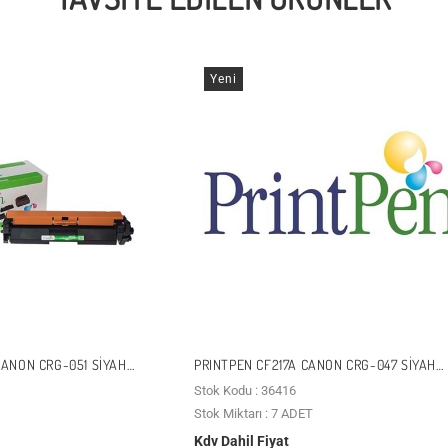
Yeni
ANON CRG-051 SIYAH
PRINTPEN CF217A CANON CRG-047 SIYAH
MUADIL TONER
Stok Kodu : 36416
Stok Miktarı : 7 ADET
Kdv Dahil Fiyat