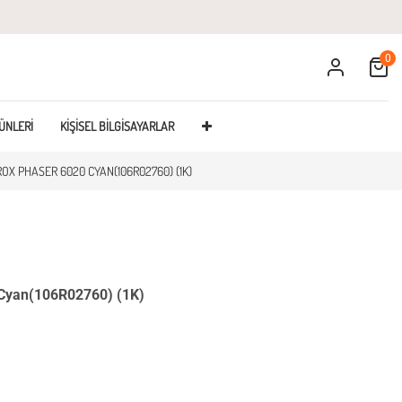
0
Cart
ÜNLERI
KIŞISEL BILGISAYARLAR
OX PHASER 6020 CYAN(106R02760) (1K)
 Cyan(106R02760) (1K)