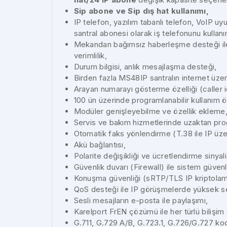
Sip abone ve Sip dış hat kullanımı,
IP telefon, yazılım tabanlı telefon, VoIP u
santral abonesi olarak iş telefonunu kullanı
Mekandan bağımsız haberleşme desteği ile 
verimlilik,
Durum bilgisi, anlık mesajlaşma desteği,
Birden fazla MS48IP santralın internet üze
Arayan numarayı gösterme özelliği (caller i
100 ün üzerinde programlanabilir kullanım öz
Modüler genişleyebilme ve özellik ekleme
Servis ve bakım hizmetlerinde uzaktan pro
Otomatik faks yönlendirme (T.38 ile IP üze
Akü bağlantısı,
Polarite değişikliği ve ücretlendirme sinyali
Güvenlik duvarı (Firewall) ile sistem güvenli
Konuşma güvenliği (sRTP/TLS IP kriptolama)
QoS desteği ile IP görüşmelerde yüksek se
Sesli mesajların e-posta ile paylaşımı,
Karelport FrEN çözümü ile her türlü bilişim s
G.711, G.729 A/B, G.723.1, G.726/G.727 ko