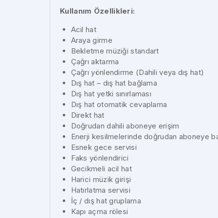
Kullanım Özellikleri:
Acil hat
Araya girme
Bekletme müziği standart
Çağrı aktarma
Çağrı yönlendirme (Dahili veya dış hat)
Dış hat – dış hat bağlama
Dış hat yetki sınırlaması
Dış hat otomatik cevaplama
Direkt hat
Doğrudan dahili aboneye erişim
Enerji kesilmelerinde doğrudan aboneye ba
Esnek gece servisi
Faks yönlendirici
Gecikmeli acil hat
Harici müzik girişi
Hatırlatma servisi
İç / dış hat gruplama
Kapı açma rölesi