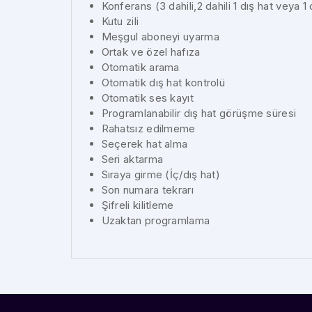
Konferans (3 dahili,2 dahili 1 dış hat veya 1 d
Kutu zili
Meşgul aboneyi uyarma
Ortak ve özel hafıza
Otomatik arama
Otomatik dış hat kontrolü
Otomatik ses kayıt
Programlanabilir dış hat görüşme süresi
Rahatsız edilmeme
Seçerek hat alma
Seri aktarma
Sıraya girme (İç/dış hat)
Son numara tekrarı
Şifreli kilitleme
Uzaktan programlama