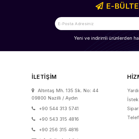
E-BÜLT
Yeni ve indirimli ürünlerden ha
İLETİŞİM
HİZ
Altıntaş Mh. 135 Sk. No: 44
Yard
09800 Nazilli / Aydın
İstek
+90 544 313 5741
Sipar
Telef
+90 543 315 4816
+90 256 315 4816