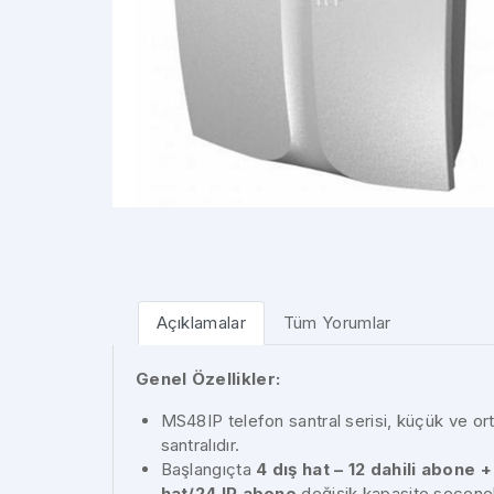
 Ekran
OT/VT Aksesuarları
Kio
 Ekran
Müşteri Ekranları
Term
Kuş
Açıklamalar
Tüm Yorumlar
Genel Özellikler:
MS48IP telefon santral serisi, küçük ve ort
santralıdır.
Başlangıçta
4 dış hat – 12 dahili abone +
hat/24 IP abone
değişik
kapasite seçenek