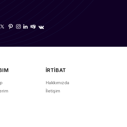
BIM
İRTİBAT
ap
Hakkımızda
lerim
İletişim