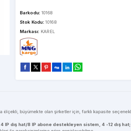
Barkodu:
10168
sk
Stok Kodu:
10168
FORTEL Z308 3 Harici 8
FORTEL P832 4 Harici 16
FO
Dahili Hatlı 5 Dk. Robot
Dahili Hatlı 5 Dk. Robot
Da
Markası:
KAREL
al Barkod Etiket
Kdv Dahil Fiyat
Telefon Santrali
Kdv Dahil Fiyat
Telefon Santrali
e Barkod Etiket
10.213,20 TL
19.183,20 TL
a ölçekli, büyümekte olan şirketler için, farklı kapasite seçene
 4 IP dış hat/8 IP abone destekleyen sistem, 4 -12 dış hat;
leri ile gereksinimlerine göre genişleyebilme.