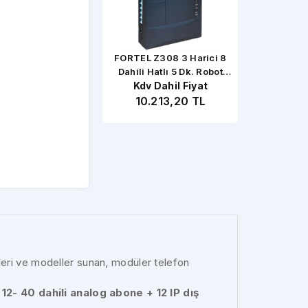
RTEL Z206 2 Harici 6
FORTEL Z308 3 Harici 8
FORTEL P832 4
hili Hatlı 20 Sn Robot
Dahili Hatlı 5 Dk. Robot
Dahili Hatlı 5
Kdv Dahil Fiyat
Telefon Santrali
Kdv Dahil Fiyat
Telefon Santrali
Kdv Dahil
Telefon S
9.799,20 TL
10.213,20 TL
19.183,
kleri ve modeller sunan, modüler telefon
 12- 40 dahili analog abone + 12 IP dış