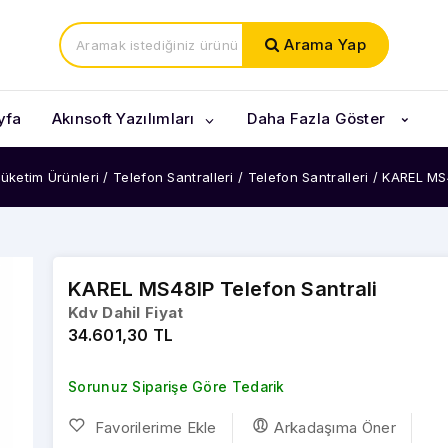
Arama Yap
yfa
Akınsoft Yazılımları
Daha Fazla Göster
Tüketim Ürünleri
/
Telefon Santralleri
/
Telefon Santralleri
/
KAREL MS4
Kargo Entegrasyonları
Pazaryeri Entegrasyonları
KAREL MS48IP Telefon Santrali
kod Okuyucular Masaüstü
E-Ticaret Paketleri
Kdv Dahil Fiyat
34.601,30 TL
od Okuyucular El Tipi
 Notebooklar
l Notebooklar
Sorunuz Siparişe Göre Tedarik
ziler
ebook Çantalar
Favorilerime Ekle
Arkadaşıma Öner
t Hesaplamalı Teraziler