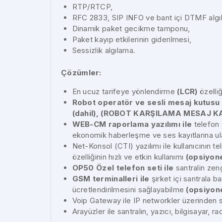
RTP/RTCP,
RFC 2833, SIP INFO ve bant içi DTMF algı
Dinamik paket gecikme tamponu,
Paket kayıp etkilerinin giderilmesi,
Sessizlik algılama.
Çözümler:
En ucuz tarifeye yönlendirme
(LCR)
özelliğ
Robot operatör ve sesli mesaj kutusu y
(dahil), (ROBOT KARŞILAMA MESAJ 
WEB-CM raporlama yazılımı ile
telefon t
ekonomik haberleşme ve ses kayıtlarına u
Net-Konsol (CTI) yazılımı ile kullanıcının t
özelliğinin hızlı ve etkin kullanımı
(opsiyone
OP50 Özel telefon seti ile
santralin zeng
GSM terminalleri ile
şirket içi santrala 
ücretlendirilmesini sağlayabilme
(opsiyone
Voip Gateway ile IP networkler üzerinden se
Arayüzler ile santralın, yazıcı, bilgisayar, r