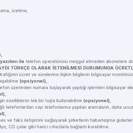
lama, üretme,
i,
azılımı ile
telefon operatörünü meşgul etmeden abonelere do
KAYDI TÜRKÇE OLARAK İSTENİLMESİ DURUMUNDA ÜCRET
rafiğinin ücret ve sürelerine ilişkin bilgilerin bilgisayar monitö
laşabilme
(opsiyonel),
elefon üzerinden numara tuşlayarak yaptığı işlemleri bilgisayar e
l),
in özelliklerini tek bir tuşla kullanabilme
(opsiyonel),
bağlı telefonlardan cep telefonlarına yapılan aramaların, daha u
l),
s ve faks iletişimini sağlayarak şirketlerin haberleşme giderler
adyo, CD çalar gibi harici cihazlarla bağlantı kurabilme.