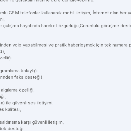
yumlu GSM telefonlar kullanarak mobil iletişim, İnternet olan her
mı,
çalışma hayatında hareket özgürlüğü,Görüntülü görüşme desteği
rinden voip yapabilmesi ve pratik haberleşmek için tek numara p
d),
elliği,
,
gramlama kolaylığı,
rinden faks desteği),
 algılama özelliği,
ği,
 ile güvenli ses iletişimi,
s kalitesi,
aldırısına karşı güvenli iletişim,
dek desteği,