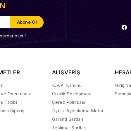
EN
berdar olun !
METLER
ALIŞVERİŞ
HESA
ım
K.V.K. Kanunu
Giriş Y
 ve Önerileriniz
Gizlilik Sözleşmesi
Sipariş
iş Takibi
Çerez Politikası
onla Sipariş
Üyelik Aydınlatma Metni
Garanti Şartları
Teslimat Şartları