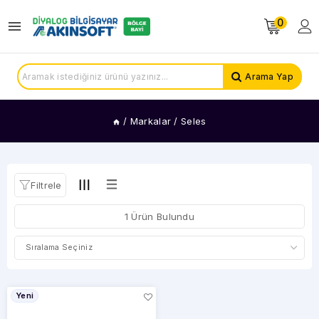
0
KATEGORİLER
Fiyat
Arama Yap
Hesaplamalı
Teraziler
/
Markalar
/
Seles
FİYAT
ARALIĞI
Filtrele
1 Ürün Bulundu
Yeni