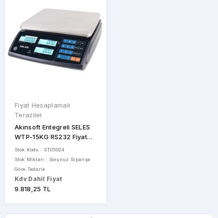
STOK
DURUMU
Sadece
Stoktakiler
Fiyat Hesaplamalı
Teraziler
Akınsoft Entegreli SELES
WTP-15KG RS232 Fiyat
Hesaplamalı Terazi
Stok Kodu : ST05024
Stok Miktarı : Sorunuz Siparişe
Göre Tedarik
Kdv Dahil Fiyat
9.818,25 TL