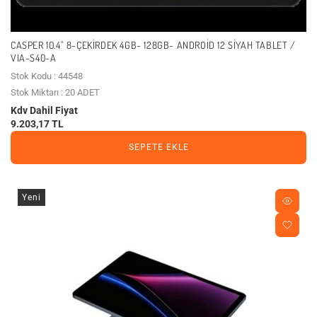
CASPER 10.4" 8-ÇEKIRDEK 4GB- 128GB- ANDROID 12 SIYAH TABLET /
VIA-S40-A
Stok Kodu : 44548
Stok Miktarı : 20 ADET
Kdv Dahil Fiyat
9.203,17 TL
SEPETE EKLE
Yeni