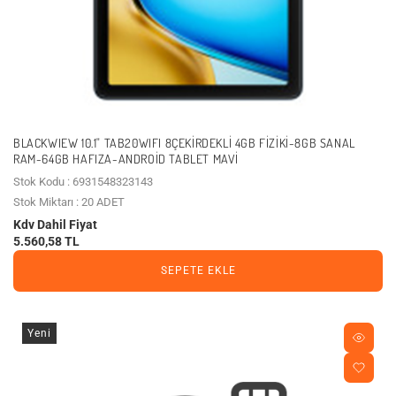
BLACKWIEW 10.1" TAB20WIFI 8ÇEKIRDEKLI 4GB FIZIKI-8GB SANAL
RAM-64GB HAFIZA-ANDROID TABLET MAVI
Stok Kodu : 6931548323143
Stok Miktarı : 20 ADET
Kdv Dahil Fiyat
5.560,58 TL
SEPETE EKLE
Yeni