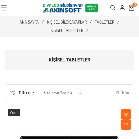
0
Cart
Search
ANA SAYFA
/
KIŞISEL BILGISAYARLAR
/
TABLETLER
/
KIŞISEL TABLETLER
/
KIŞISEL TABLETLER
10 Ürün
Filtrele
Yeni