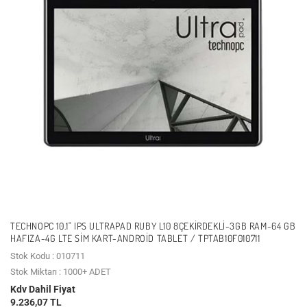
TECHNOPC 10.1" IPS ULTRAPAD RUBY L10 8ÇEKIRDEKLI-3GB RAM-64 GB
HAFIZA-4G LTE SIM KART-ANDROID TABLET / TPTAB10F010711
Stok Kodu : 010711
Stok Miktarı : 1000+ ADET
Kdv Dahil Fiyat
9.236,07 TL