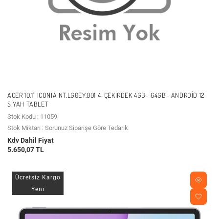
ACER 10.1" ICONIA NT.LG0EY.001 4-ÇEKIRDEK 4GB- 64GB- ANDROID 12
SIYAH TABLET
Stok Kodu : 11059
Stok Miktarı : Sorunuz Siparişe Göre Tedarik
Kdv Dahil Fiyat
5.650,07 TL
Ücretsiz Kargo
Yeni