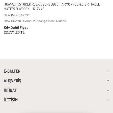
HUAWEI 11.5" 8ÇEKIRDEK 8GB-256GB HARMONYOS 4.3 GRI TABLET
MATEPAD W09FK + KLAVYE
Stok Kodu : 12734
Stok Miktarı : Sorunuz Siparişe Göre Tedarik
Kdv Dahil Fiyat
22.771,20 TL
E-BÜLTEN
ALIŞVERİŞ
İRTİBAT
İLETİŞİM