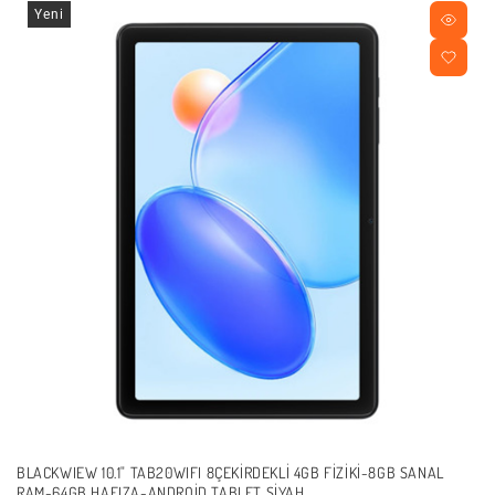
Yeni
BLACKWIEW 10.1" TAB20WIFI 8ÇEKIRDEKLI 4GB FIZIKI-8GB SANAL
RAM-64GB HAFIZA-ANDROID TABLET SIYAH