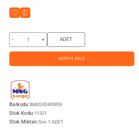
-
+
ADET
SEPETE EKLE
Barkodu:
8683242405059
Stok Kodu:
11321
Stok Miktarı:
Son 1 ADET