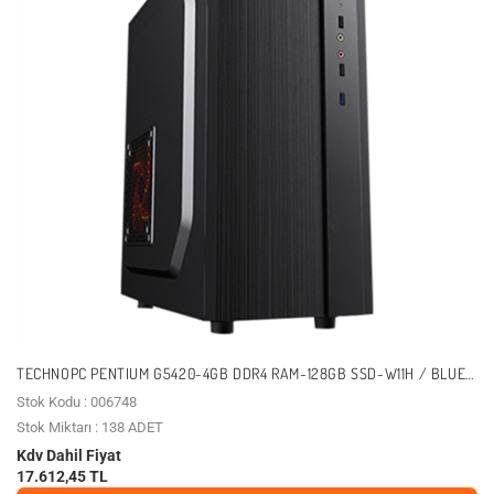
TECHNOPC PENTIUM G5420-4GB DDR4 RAM-128GB SSD-W11H / BLUE
ERA ALFA VM9975 TPDPCF006748
Stok Kodu : 006748
Stok Miktarı : 138 ADET
Kdv Dahil Fiyat
17.612,45 TL