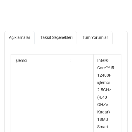
Açıklamalar
Taksit Seçenekleri
Tüm Yorumlar
İşlemci
:
Intel®
Core™ i5-
12400F
işlemci
2.5GHz
(4.40
GHz'e
Kadar)
18MB
Smart