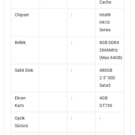
Cache
Chipset
:
Intel®
H610
Series
Bellek
:
8GB DDR4
2666MHz
(Max.64GB)
Sabit Disk
:
480GB
2.5" SSD
Sata3
Ekran
:
4GB
Kartı
GT730
Optik
:
-
Sürücü