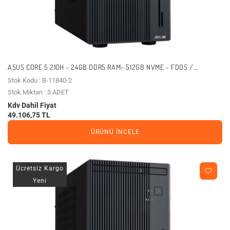
ASUS CORE 5 210H - 24GB DDR5 RAM- 512GB NVME - FDOS /
EXPERTCENTER P500MV-C52108512B0D (11840)
Stok Kodu : B-11840-2
Stok Miktarı : 3 ADET
Kdv Dahil Fiyat
49.106,75 TL
ÜRÜNÜ İNCELE
Ücretsiz Kargo
Yeni