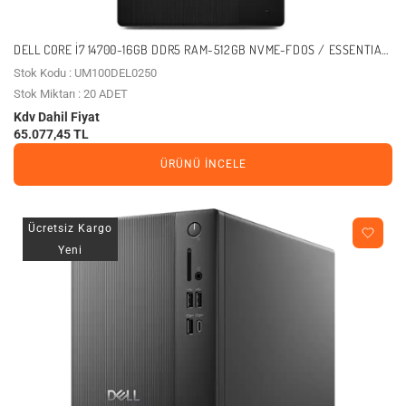
DELL CORE I7 14700-16GB DDR5 RAM-512GB NVME-FDOS / ESSENTIAL
BTO014_QVT1260U
Stok Kodu : UM100DEL0250
Stok Miktarı : 20 ADET
Kdv Dahil Fiyat
65.077,45 TL
ÜRÜNÜ İNCELE
Ücretsiz Kargo
Yeni