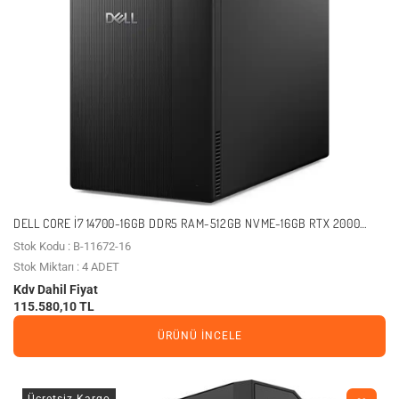
DELL CORE I7 14700-16GB DDR5 RAM-512GB NVME-16GB RTX 2000
ADA-W11 PRO / ECT1250 ECT1250_RPLS-R_007_U (11672)
Stok Kodu : B-11672-16
Stok Miktarı : 4 ADET
Kdv Dahil Fiyat
115.580,10 TL
ÜRÜNÜ İNCELE
Ücretsiz Kargo