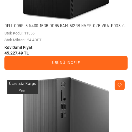
DELL CORE I5 14400-16GB DDR5 RAM-512GB NVME-O/B VGA-FDOS /
ECT1250 ECT1250_RPLS-R_003_U
Stok Kodu : 11556
Stok Miktarı : 24 ADET
Kdv Dahil Fiyat
45.227,49 TL
ÜRÜNÜ İNCELE
Ücretsiz Kargo
Yeni