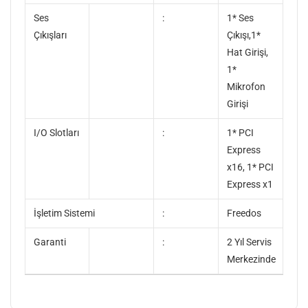
Ses
:
1* Ses
Çıkışları
Çıkışı,1*
Hat Girişi,
1*
Mikrofon
Girişi
I/O Slotları
:
1* PCI
Express
x16, 1* PCI
Express x1
İşletim Sistemi
:
Freedos
Garanti
:
2 Yıl Servis
Merkezinde