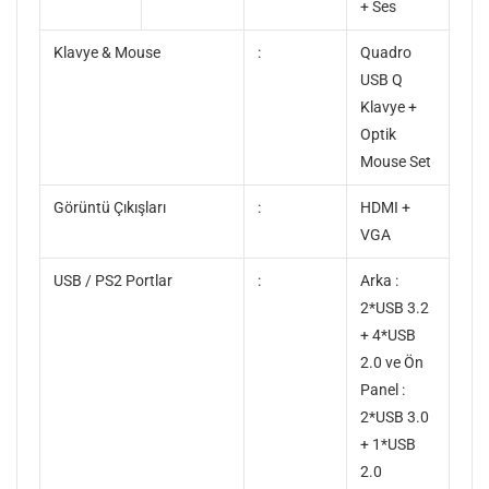
+ Ses
Klavye & Mouse
:
Quadro
USB Q
Klavye +
Optik
Mouse Set
Görüntü Çıkışları
:
HDMI +
VGA
USB / PS2 Portlar
:
Arka :
2*USB 3.2
+ 4*USB
2.0 ve Ön
Panel :
2*USB 3.0
+ 1*USB
2.0