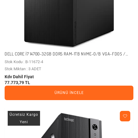
DELL CORE I7 14700-32GB DDR5 RAM-1TB NVME-O/B VGA-FDOS /
ECT1250 ECT1250_RPLS-R_007_U (11672)
Stok Kodu : B-11672-4
Stok Miktarı : 3 ADET
Kdv Dahil Fiyat
77.773,79 TL
ÜRÜNÜ İNCELE
Ücretsiz Kargo
Yeni