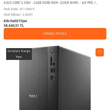
ASUS CORE 5 210H - 24GB DDR5 RAM- 512GB NVME - W11 PRO /
EXPERTCENTER P500MV-C52108512B0D (11840)
Stok Kodu : B-11840-9
Stok Miktarı : 3 ADET
Kdv Dahil Fiyat
58.640,51 TL
ÜRÜNÜ İNCELE
Ücretsiz Kargo
Yeni