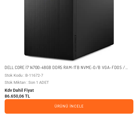
DELL CORE I7 14700-48GB DDR5 RAM-1TB NVME-O/B VGA-FDOS /
ECT1250 ECT1250_RPLS-R_007_U (11672)
Stok Kodu : B-11672-7
Stok Miktarı : Son 1 ADET
Kdv Dahil Fiyat
86.650,06 TL
ÜRÜNÜ İNCELE