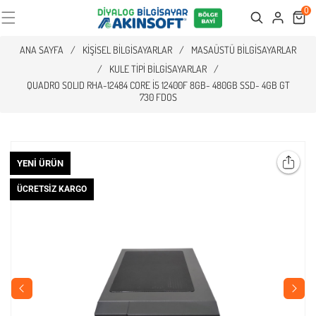
0
Cart
Search
ANA SAYFA
/
KIŞISEL BILGISAYARLAR
/
MASAÜSTÜ BILGISAYARLAR
/
KULE TIPI BILGISAYARLAR
/
QUADRO SOLID RHA-12484 CORE I5 12400F 8GB- 480GB SSD- 4GB GT
730 FDOS
YENI ÜRÜN
ÜCRETSIZ KARGO