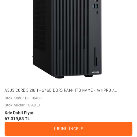
ASUS CORE 5 210H - 24GB DDR5 RAM- 1TB NVME - W11 PRO /
EXPERTCENTER P500MV-C52108512B0D (11840)
Stok Kodu : B-11840-11
Stok Miktarı : 3 ADET
Kdv Dahil Fiyat
67.319,53 TL
ÜRÜNÜ İNCELE