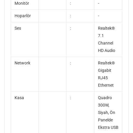
Monitör
:
-
Hoparlör
:
-
Ses
:
Realtek®
7.1
Channel
HD Audio
Network
:
Realtek®
Gigabit
RJ45
Ethernet
Kasa
:
Quadro
300W,
Siyah, Ön
Panelde
Ekstra USB