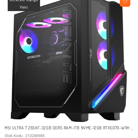
Yeni
MSI ULTRA 7 265KF-32GB DDR5 RAM-1TB NVME-12GB RTX5070-W11H /
MPG INFINITE X3 AI 2NVP7-640EU
Stok Kodu : 210288985