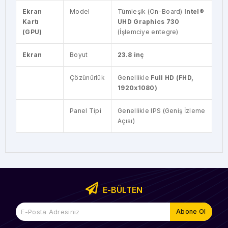
Ekran
Model
Tümleşik (On-Board)
Intel®
Kartı
UHD Graphics 730
(GPU)
(İşlemciye entegre)
Ekran
Boyut
23.8 inç
Çözünürlük
Genellikle
Full HD (FHD,
1920x1080)
Panel Tipi
Genellikle IPS (Geniş İzleme
Açısı)
E-BÜLTEN