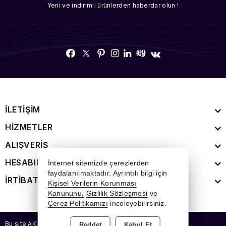
Yeni ve indirimli ürünlerden haberdar olun !
İLETİŞİM
HİZMETLER
ALIŞVERİŞ
HESABIM
İnternet sitemizde çerezlerden
faydalanılmaktadır. Ayrıntılı bilgi için
İRTİBAT
Kişisel Verilerin Korunması
Kanununu,
Gizlilik Sözleşmesi
ve
Çerez Politikamızı
inceleyebilirsiniz.
Bu site AKINSOFT E-Ticaret ile hazırlanmıştır.
Reddet
Kabul Et