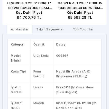
 -
LENOVO AIO 23.8" CORE I7
CASPER AIO 23.8" CORE I5
13620H 32GB DDR5 RAM-
13420H-32GB DDR5 RAM-
Kdv Dahil Fiyat
Kdv Dahil Fiyat
1TB NVME O/B UHD FDOS /
1TB M2 NVME- O/B UHD
84.700,76 TL
65.592,28 TL
NEO 50A 12SCA078TR
FDOS PIVOT / A900
(53858)
A90.1342-BE00X-V-S (11812)
Açıklamalar
Taksit Seçenekleri
Tüm Yorumlar
Kategori
Özellik
Detay
Model
Ürün Kodu
006367
Bilgisi
Kasa Tipi
Form
Hepsi Bir Arada (AIO)
Faktörü
Bilgisayar
(23.8 inç)
İşletim
Lisans
FreeDOS
(İşletim sistemi
Sistemi
yüklü değildir)
İşlemci
Modeli
Intel® Core™ i3-12100
(12.
(CPU)
Nesil Alder Lake)