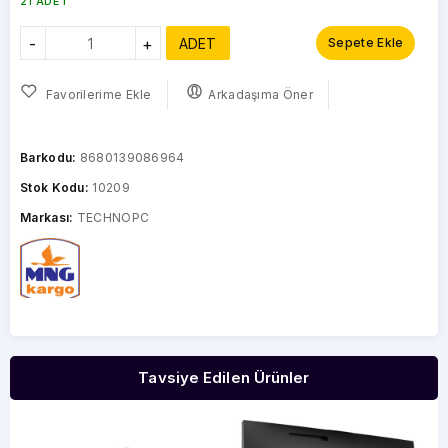
21 ADET
-
+
ADET
Sepete Ekle
Favorilerime Ekle
Arkadaşıma Öner
Barkodu:
8680139086964
Stok Kodu:
10209
Markası:
TECHNOPC
Tavsiye Edilen Ürünler