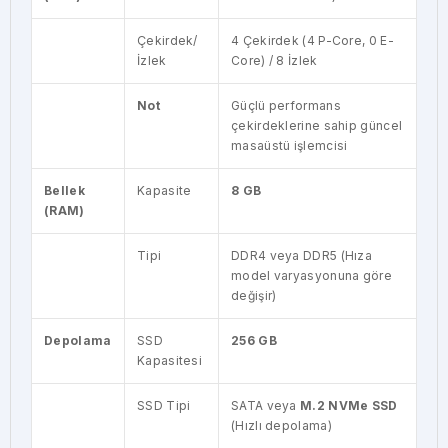
Çekirdek/
4 Çekirdek (4 P-Core, 0 E-
İzlek
Core) / 8 İzlek
Not
Güçlü performans
çekirdeklerine sahip güncel
masaüstü işlemcisi
Bellek
Kapasite
8 GB
(RAM)
Tipi
DDR4 veya DDR5 (Hıza
model varyasyonuna göre
değişir)
Depolama
SSD
256 GB
Kapasitesi
SSD Tipi
SATA veya
M.2 NVMe SSD
(Hızlı depolama)