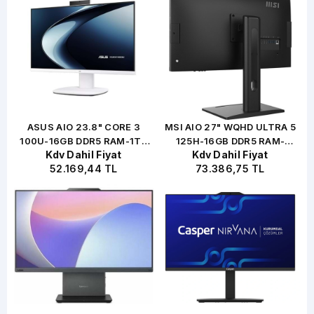
 -
ASUS AIO 23.8" CORE 3
MSI AIO 27" WQHD ULTRA 5
100U-16GB DDR5 RAM-1TB
125H-16GB DDR5 RAM-
Kdv Dahil Fiyat
Kdv Dahil Fiyat
NVME-O/B UHD-FDOS / V400
512GB NVME-FDOS /
52.169,44 TL
73.386,75 TL
V440VAK C38256W0D
MODERN AM273QP AI 1UM-
Beyaz (11838)
430XEU