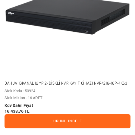
DAHUA 16KANAL 12MP 2-DISKLI NVR KAYIT CIHAZI NVR4216-16P-4KS3
Stok Kodu : 50924
Stok Miktarı : 16 ADET
Kdv Dahil Fiyat
16.438,76 TL
ÜRÜNÜ İNCELE