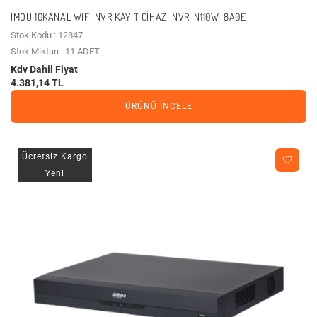
IMOU 10KANAL WIFI NVR KAYIT CIHAZI NVR-N110W-8A0E
Stok Kodu : 12847
Stok Miktarı : 11 ADET
Kdv Dahil Fiyat
4.381,14 TL
ÜRÜNÜ İNCELE
Ücretsiz Kargo
Yeni