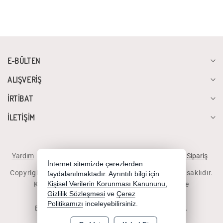
E-BÜLTEN
ALIŞVERİŞ
İRTİBAT
İLETİŞİM
Yardım
İstek ve Önerileriniz
Sipariş Takibi
Telefonla Sipariş
İnternet sitemizde çerezlerden
Copyright 2026 diyalogbilgisayar.com - Tüm hakları saklıdır.
faydalanılmaktadır. Ayrıntılı bilgi için
Kredi kartı bilgileriniz 256bit SSL sertifikası ile
Kişisel Verilerin Korunması Kanununu,
Gizlilik Sözleşmesi
ve
Çerez
korunmaktadır.
Politikamızı
inceleyebilirsiniz.
Bu site AKINSOFT E-Ticaret ile hazırlanmıştır.