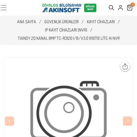
0
Cart
Search
ANA SAYFA
/
GÜVENLIK ÜRÜNLERI
/
KAYIT CIHAZLARI
/
IP KAYIT CIHAZLARI (NVR)
/
TIANDY 20 KANAL 8MP TC-R3120 I/B/V3.0 1X10TB LITE-N NVR