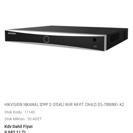
HIKVISION 16KANAL 12MP 2-DISKLI NVR KAYIT CIHAZI DS-7616NXI-K2
Stok Kodu : 11140
Stok Miktarı : 20 ADET
Kdv Dahil Fiyat
9.683,11 TL