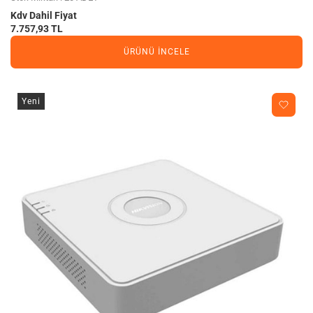
Kdv Dahil Fiyat
7.757,93 TL
ÜRÜNÜ İNCELE
Yeni