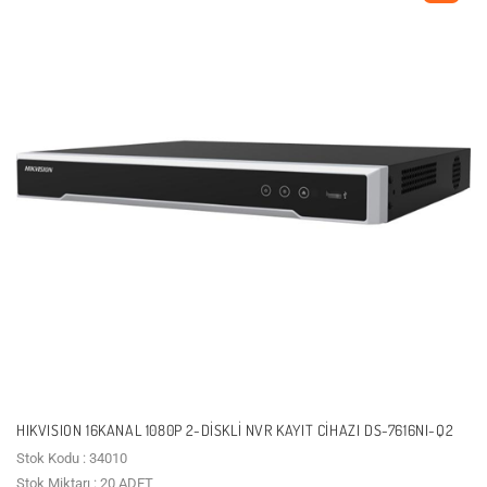
HIKVISION 16KANAL 1080P 2-DISKLI NVR KAYIT CIHAZI DS-7616NI-Q2
Stok Kodu : 34010
Stok Miktarı : 20 ADET