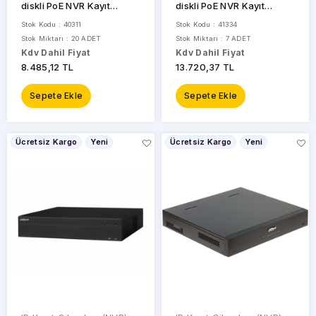
diskli PoE NVR Kayıt
diskli PoE NVR Kayıt
Cihazı NVR2108HS-8P-T
Cihazı DS-7616NI-Q2/16P
Stok Kodu : 40311
Stok Kodu : 41334
Stok Miktarı : 20 ADET
Stok Miktarı : 7 ADET
Kdv Dahil Fiyat
Kdv Dahil Fiyat
8.485,12 TL
13.720,37 TL
Sepete Ekle
Sepete Ekle
Ücretsiz Kargo
Yeni
Ücretsiz Kargo
Yeni