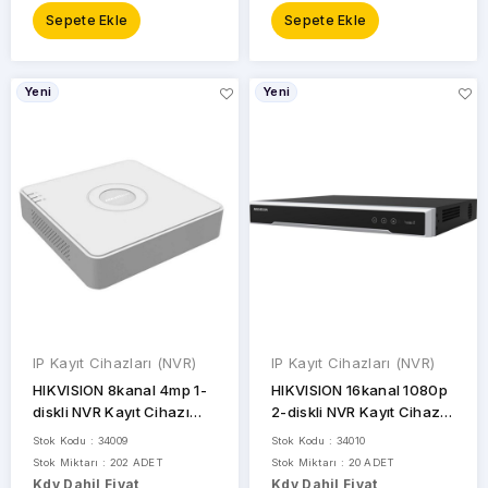
Sepete Ekle
Sepete Ekle
Yeni
Yeni
IP Kayıt Cihazları (NVR)
IP Kayıt Cihazları (NVR)
HIKVISION 8kanal 4mp 1-
HIKVISION 16kanal 1080p
diskli NVR Kayıt Cihazı
2-diskli NVR Kayıt Cihazı
DS-7108NI-Q1
DS-7616NI-Q2
Stok Kodu : 34009
Stok Kodu : 34010
Stok Miktarı : 202 ADET
Stok Miktarı : 20 ADET
Kdv Dahil Fiyat
Kdv Dahil Fiyat