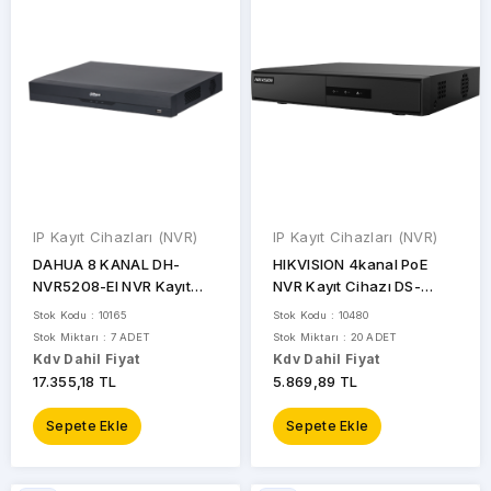
MARKALAR
DAHUA
IP Kayıt Cihazları (NVR)
IP Kayıt Cihazları (NVR)
EZCOOL
DAHUA 8 KANAL DH-
HIKVISION 4kanal PoE
NVR5208-EI NVR Kayıt
NVR Kayıt Cihazı DS-
HIKVISION
Cihazı
7104NI-Q1/4P/M
Stok Kodu : 10165
Stok Kodu : 10480
HILOOK
Stok Miktarı : 7 ADET
Stok Miktarı : 20 ADET
Kdv Dahil Fiyat
Kdv Dahil Fiyat
17.355,18 TL
5.869,89 TL
IMOU
Sepete Ekle
Sepete Ekle
REOLINK
TIANDY