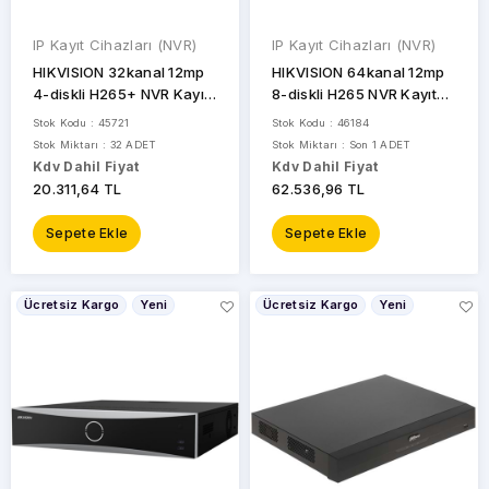
IP Kayıt Cihazları (NVR)
IP Kayıt Cihazları (NVR)
HIKVISION 32kanal 12mp
HIKVISION 64kanal 12mp
4-diskli H265+ NVR Kayıt
8-diskli H265 NVR Kayıt
Cihazı DS-7732NXI-K4
Cihazı Raid DS-8664NXI-
Stok Kodu : 45721
Stok Kodu : 46184
I8/S
Stok Miktarı : 32 ADET
Stok Miktarı : Son 1 ADET
Kdv Dahil Fiyat
Kdv Dahil Fiyat
20.311,64 TL
62.536,96 TL
Sepete Ekle
Sepete Ekle
Ücretsiz Kargo
Yeni
Ücretsiz Kargo
Yeni