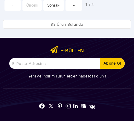
1 / 4
«
Önceki
Sonraki
»
83 Ürün Bulundu
E-BÜLTEN
Yeni ve indirimli ürünlerden haberdar olun !