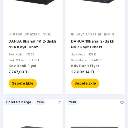
IP Kayıt Cihazları (NVR)
IP Kayıt Cihazları (NVR)
DAHUA 8kanal 4K 2-diskli
DAHUA 16kanal 2-diskli
NVR Kayıt Cihazı
NVR Kayıt Cihazı
NVR4208-4KS3
NVR5216-EI
Stok Kodu : 47266
Stok Kodu : 47935
Stok Miktarı : 6 ADET
Stok Miktarı : 5 ADET
Kdv Dahil Fiyat
Kdv Dahil Fiyat
7.747,03 TL
22.006,14 TL
Sepete Ekle
Sepete Ekle
Ücretsiz Kargo
Yeni
Yeni