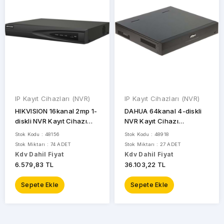
IP Kayıt Cihazları (NVR)
IP Kayıt Cihazları (NVR)
HIKVISION 16kanal 2mp 1-
DAHUA 64kanal 4-diskli
diskli NVR Kayıt Cihazı
NVR Kayıt Cihazı
DS-7616NI-Q1
NVR5464-EI
Stok Kodu : 48156
Stok Kodu : 48918
Stok Miktarı : 74 ADET
Stok Miktarı : 27 ADET
Kdv Dahil Fiyat
Kdv Dahil Fiyat
6.579,83 TL
36.103,22 TL
Sepete Ekle
Sepete Ekle