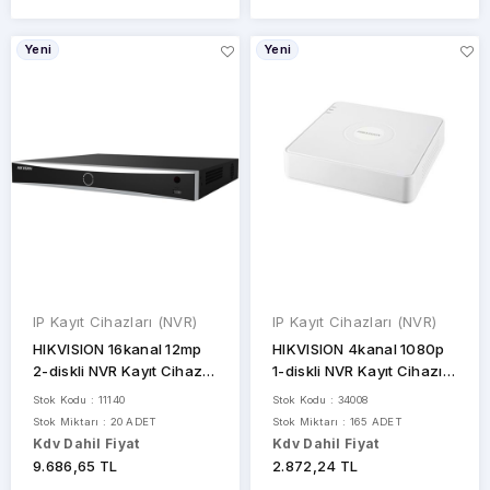
Yeni
Yeni
IP Kayıt Cihazları (NVR)
IP Kayıt Cihazları (NVR)
HIKVISION 16kanal 12mp
HIKVISION 4kanal 1080p
2-diskli NVR Kayıt Cihazı
1-diskli NVR Kayıt Cihazı
DS-7616NXI-K2
DS-7104NI-Q1
Stok Kodu : 11140
Stok Kodu : 34008
Stok Miktarı : 20 ADET
Stok Miktarı : 165 ADET
Kdv Dahil Fiyat
Kdv Dahil Fiyat
9.686,65 TL
2.872,24 TL