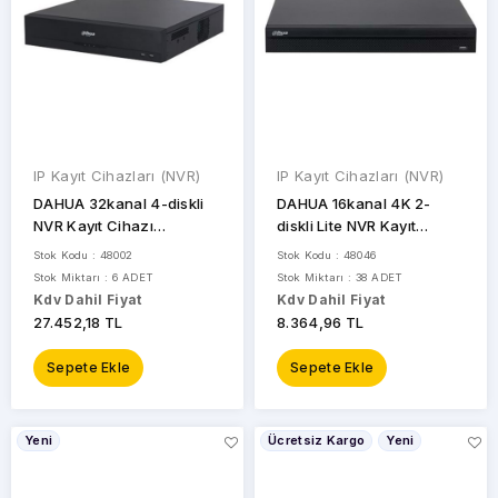
IP Kayıt Cihazları (NVR)
IP Kayıt Cihazları (NVR)
DAHUA 32kanal 4-diskli
DAHUA 16kanal 4K 2-
NVR Kayıt Cihazı
diskli Lite NVR Kayıt
NVR4432-EI
Cihazı NVR4216-4KS3
Stok Kodu : 48002
Stok Kodu : 48046
Stok Miktarı : 6 ADET
Stok Miktarı : 38 ADET
Kdv Dahil Fiyat
Kdv Dahil Fiyat
27.452,18 TL
8.364,96 TL
Sepete Ekle
Sepete Ekle
Yeni
Ücretsiz Kargo
Yeni