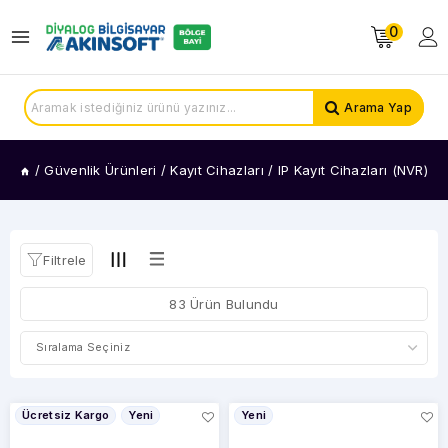
0
KATEGORİLER
IP
Arama Yap
Kayıt
Cihazları
(NVR)
/
Güvenlik Ürünleri
/
Kayıt Cihazları
/
IP Kayıt Cihazları (NVR)
Analog
Kayıt
Cihazları
Filtrele
FİYAT
83 Ürün Bulundu
ARALIĞI
Ücretsiz Kargo
Yeni
Yeni