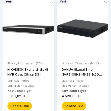
Yeni
Yeni
UNV
STOK
DURUMU
Sadece
Stoktakiler
IP Kayıt Cihazları (NVR)
IP Kayıt Cihazları (NVR)
HIKVISION 8kanal 2-diskli
DAHUA 8kanal 8mp
NVR Kayıt Cihazı DS-
NVR2108HS-4KS3 1x20TB
7608NI-Q2
H265 NVR Kayıt Cihazı
Stok Kodu : 10894
Stok Kodu : 10935
Stok Miktarı : 12 ADET
Stok Miktarı : 31 ADET
Kdv Dahil Fiyat
Kdv Dahil Fiyat
6.797,82 TL
4.520,05 TL
Sepete Ekle
Sepete Ekle