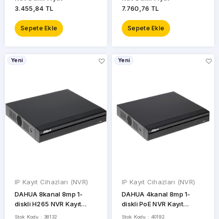
3.455,84 TL
7.760,76 TL
Sepete Ekle
Sepete Ekle
Yeni
Yeni
IP Kayıt Cihazları (NVR)
IP Kayıt Cihazları (NVR)
DAHUA 8kanal 8mp 1-
DAHUA 4kanal 8mp 1-
diskli H265 NVR Kayıt
diskli PoE NVR Kayıt
Cihazı NVR2108HS-T
Cihazı NVR2104HS-P-T
Stok Kodu : 38132
Stok Kodu : 40192