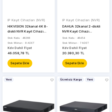
IP Kayıt Cihazları (NVR)
IP Kayıt Cihazları (NVR)
HIKVISION 32kanal 4K 8-
DAHUA 32kanal 2-diskli
diskli NVR Kayıt Cihazı
NVR Kayıt Cihazı
DS-8632NXI-I8/S
NVR5232-EI
Stok Kodu : 46266
Stok Kodu : 46454
Stok Miktarı : 8 ADET
Stok Miktarı : 7 ADET
Kdv Dahil Fiyat
Kdv Dahil Fiyat
46.058,78 TL
20.380,30 TL
Sepete Ekle
Sepete Ekle
Yeni
Ücretsiz Kargo
Yeni