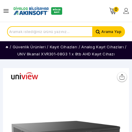
0
Arama Yap
/
Güvenlik Ürünleri
/
Kayıt Cihazları
/
Analog Kayıt Cihazları
/
UNV 8kanal XVR301-08G3 1 x 8tb AHD Kayıt Cihazı