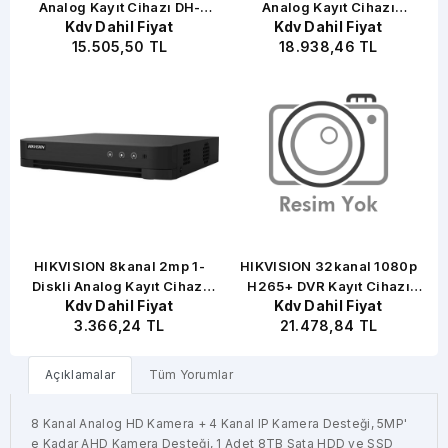
Analog Kayıt Cihazı DH-
Analog Kayıt Cihazı
Kdv Dahil Fiyat
Kdv Dahil Fiyat
XVR4232AN-I
XVR5232AN-5M-I3
15.505,50 TL
18.938,46 TL
li
HIKVISION 8kanal 2mp 1-
HIKVISION 32kanal 1080p
Diskli Analog Kayıt Cihazı
H265+ DVR Kayıt Cihazı
Kdv Dahil Fiyat
Kdv Dahil Fiyat
DS-7208HGHI-M1/C
AcuSense IDS-7232HQHI-
3.366,24 TL
21.478,84 TL
M2/XT
Açıklamalar
Tüm Yorumlar
8 Kanal Analog HD Kamera + 4 Kanal IP Kamera Desteği, 5MP'
e Kadar AHD Kamera Desteği, 1 Adet 8TB Sata HDD ve SSD