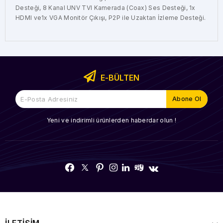
Desteği, 8 Kanal UNV TVI Kamerada (Coax) Ses Desteği, 1x
HDMI ve1x VGA Monitör Çıkışı, P2P ile Uzaktan İzleme Desteği.
E-BÜLTEN
Yeni ve indirimli ürünlerden haberdar olun !