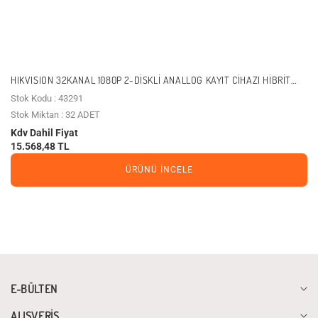
HIKVISION 32KANAL 1080P 2-DISKLI ANALLOG KAYIT CIHAZI HIBRIT
DS-7232HGHI-M2
Stok Kodu : 43291
Stok Miktarı : 32 ADET
Kdv Dahil Fiyat
15.568,48 TL
ÜRÜNÜ İNCELE
E-BÜLTEN
ALIŞVERİŞ