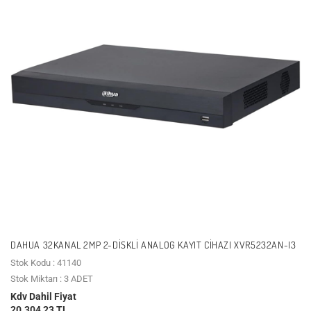
DAHUA 32KANAL 2MP 2-DISKLI ANALOG KAYIT CIHAZI XVR5232AN-I3
Stok Kodu : 41140
Stok Miktarı : 3 ADET
Kdv Dahil Fiyat
20.304,23 TL