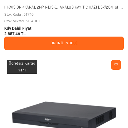
HIKVISION 4KANAL 2MP 1-DISKLI ANALOG KAYIT CIHAZI DS-7204HGHI-
M1/C
Stok Kodu : 51740
Stok Miktarı : 20 ADET
Kdv Dahil Fiyat
2.857,46 TL
ÜRÜNÜ İNCELE
Ücretsiz Kargo
Yeni