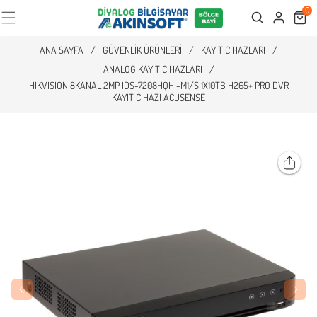
0
Cart
Search
ANA SAYFA
/
GÜVENLIK ÜRÜNLERI
/
KAYIT CIHAZLARI
/
ANALOG KAYIT CIHAZLARI
/
HIKVISION 8KANAL 2MP IDS-7208HQHI-M1/S 1X10TB H265+ PRO DVR
KAYIT CIHAZI ACUSENSE