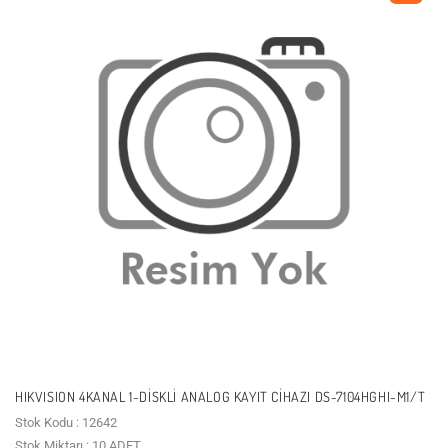
HIKVISION 4KANAL 1-DISKLI ANALOG KAYIT CIHAZI DS-7104HGHI-M1/T
Stok Kodu : 12642
Stok Miktarı : 10 ADET