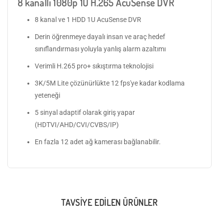
8 kanallı 1080p 1U H.265 AcuSense DVR
8 kanal ve 1 HDD 1U AcuSense DVR
Derin öğrenmeye dayalı insan ve araç hedef
sınıflandırması yoluyla yanlış alarm azaltımı
Verimli H.265 pro+ sıkıştırma teknolojisi
3K/5M Lite çözünürlükte 12 fps'ye kadar kodlama
yeteneği
5 sinyal adaptif olarak giriş yapar
(HDTVI/AHD/CVI/CVBS/IP)
En fazla 12 adet ağ kamerası bağlanabilir.
TAVSIYE EDILEN ÜRÜNLER