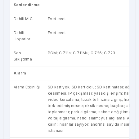
Seslendirme
Dahili MIC
Evet evet
Dahili
Evet evet
Hoparlör
Ses
PCM; G.711a; G.711Mu; G.726; G.723
Sıkıştırma
Alarm
Alarm Etkinliği
SD kart yok; SD kart dolu; SD kart hatası; ağ bağl
kesilmesi; IP çakışması; yasadışı erişim; hareket
video kurcalama; tuzak teli; izinsiz giriş; hızlı h
terk edilmiş nesne; eksik nesne; başıboş algılam
toplanması; park algılama; sahne değiştirme; se
voltaj algılama; harici alarm; yüz algılama; Alan 
kalın; insanlar sayıyor; anormal sayıda insan tesp
istisnası