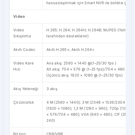
hassaslaştırmak için Smart NVR ile birlikte çalışı
Video
Video
H.265; H.264; H.264H; H.264B; MJPEG (Yalnızca a
Sıkıştırma
tarafından desteklenir)
Akıllı Codec
Akıllı H.265+; Akıllı H.264+
Video Kare
Ana akış: 2560 × 1440 @(1–25/30 fps )
Hızı
Alt akış: 704 × 576 @ (1–25 fps)/704 × 480 @ (1
Üçüncü akış: 1920 × 1080 @ (1–25/30 fps)
Akış Yeteneği
3 akış
Çözünürlük
4 M (2560 × 1440); 3 M (2048 × 1536/2304 × 12
(1920 × 1080); 1,3 M (1280 × 960); 720p (1280 ×
× 576/704 × 480); VGA (640 × 480); CIF (352 ×
240)
Bit Hızı
CBR/VBR