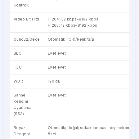
Kontrolü
Video Bit Hızı
H.264: 32 kbps–8192 kbps
H.265: 12 kbps–8192 kbps
Gündüz/Gece
Otomatik (ICR)/Renk/S/B
BLC
Evet evet
HLC
Evet evet
WDR
120 dB
Sahne
Evet evet
Kendini
Uyarlama
(SSA)
Beyaz
Otomatik; doğal; sokak lambası; dış mekan; man
Dengesi
özel