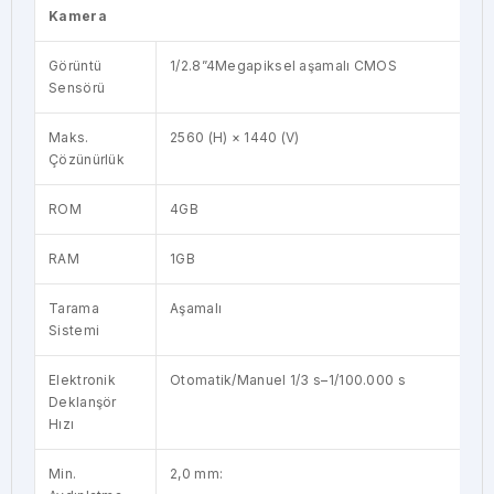
Kamera
Görüntü
1/2.8”4Megapiksel aşamalı CMOS
Sensörü
Maks.
2560 (H) × 1440 (V)
Çözünürlük
ROM
4GB
RAM
1GB
Tarama
Aşamalı
Sistemi
Elektronik
Otomatik/Manuel 1/3 s–1/100.000 s
Deklanşör
Hızı
Min.
2,0 mm: