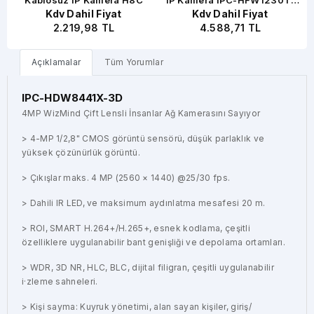
Kdv Dahil Fiyat
Kdv Dahil Fiyat
ZS-2812
2.219,98 TL
4.588,71 TL
Açıklamalar
Tüm Yorumlar
IPC-HDW8441X-3D
4MP WizMind Çift Lensli İnsanlar Ağ Kamerasını Sayıyor
> 4-MP 1/2,8" CMOS görüntü sensörü, düşük parlaklık ve
yüksek çözünürlük görüntü.
> Çıkışlar maks. 4 MP (2560 × 1440) @25/30 fps.
> Dahili IR LED, ve maksimum aydınlatma mesafesi 20 m.
> ROI, SMART H.264+/H.265+, esnek kodlama, çeşitli
özelliklere uygulanabilir bant genişliği ve depolama ortamları.
> WDR, 3D NR, HLC, BLC, dijital filigran, çeşitli uygulanabilir
i·zleme sahneleri.
> Kişi sayma: Kuyruk yönetimi, alan sayan kişiler, giriş/