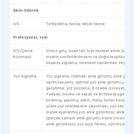
Akıllı Etkinlik
IVS
Terkedilmiş nesne; eksik nesne
Profesyonel, zeki
IVS (Çevre
İzinsiz giriş, tuzak teli, hızlı hareket etme (üç işl
Koruması)
insanın sınıflandırılmasını ve doğru tespitini des
başıboş algılama, insanların toplanması ve park
Yüz Algılama
Yüz algılama; izlemek; anlık görüntü; anlık görün
optimizasyonu; optimal yüz anlık görüntü yükle
geliştirme; yüz pozlama; 6 özellik (cinsiyet, yaş,
ifadeler, maske ve sakal) ve 8 ifade (kızgın, üzgü
korkmuş, şaşırmış, sakin, mutlu, kafası karışmış)
üzere yüz niteliklerinin çıkarılması; yüz veya bir 
olarak ayarlanmış yüz anlık görüntüsü; anlık görün
(gerçek zamanlı anlık görüntü, kalite önceliği v
anlık görüntüsü); yüz açısı filtresi; optimizasyo