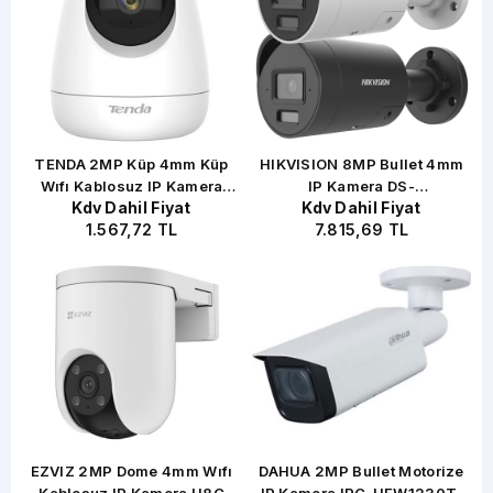
TENDA 2MP Küp 4mm Küp
HIKVISION 8MP Bullet 4mm
ra
Wıfı Kablosuz IP Kamera
IP Kamera DS-
Kdv Dahil Fiyat
Kdv Dahil Fiyat
Sesli CP6
2CD2086G2H-I2U/S(L)
1.567,72 TL
7.815,69 TL
EZVIZ 2MP Dome 4mm Wıfı
DAHUA 2MP Bullet Motorize
H
a
Kablosuz IP Kamera H8C
IP Kamera IPC-HFW1230T-