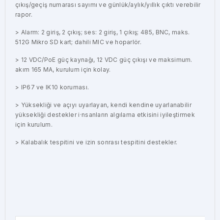
çıkış/geçiş numarası sayımı ve günlük/aylık/yıllık çıktı verebilir
rapor.
> Alarm: 2 giriş, 2 çıkış; ses: 2 giriş, 1 çıkış; 485, BNC, maks.
512G Mikro SD kart; dahili MIC ve hoparlör.
> 12 VDC/PoE güç kaynağı, 12 VDC güç çıkışı ve maksimum.
akım 165 MA, kurulum için kolay.
> IP67 ve IK10 koruması.
> Yüksekliği ve açıyı uyarlayan, kendi kendine uyarlanabilir
yüksekliği destekler i·nsanların algılama etkisini iyileştirmek
için kurulum.
> Kalabalık tespitini ve izin sonrası tespitini destekler.