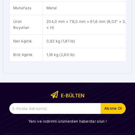
Muhafaza
Metal
Ürün
204,0 mm × 78,0 mm × 61,6 mm (8,03" × 3,07" ×
Boyutları
× H)
Net Ağırlık
0,82 kg (1,81 lb)
Brüt Ağırlık
1,18 kg (2,60 lb)
E-BÜLTEN
Yeni ve indirimli ürünlerden haberdar olun !