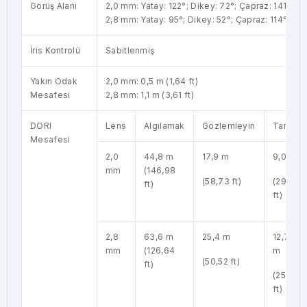
Görüş Alanı
2,0 mm: Yatay: 122°; Dikey: 72°; Çapraz: 141°
2,8 mm: Yatay: 95°; Dikey: 52°; Çapraz: 114°
İris Kontrolü
Sabitlenmiş
Yakın Odak
2,0 mm: 0,5 m (1,64 ft)
Mesafesi
2,8 mm: 1,1 m (3,61 ft)
DORI
Lens
Algılamak
Gözlemleyin
Tanı
Mesafesi
2,0
44,8 m
17,9 m
9,0 m
mm
(146,98
(58,73 ft)
(29,52
ft)
ft)
2,8
63,6 m
25,4 m
12,7
mm
(126,64
m
(50,52 ft)
ft)
(25,26
ft)