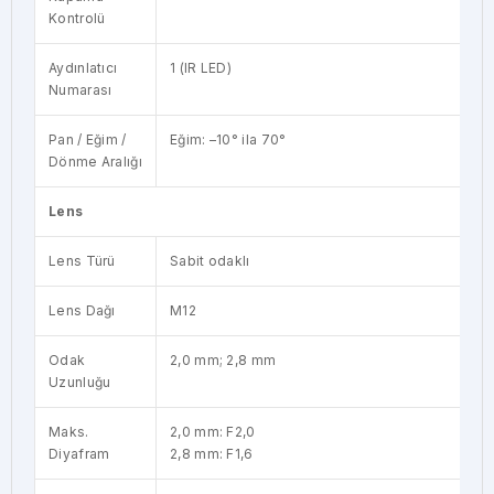
Kontrolü
Aydınlatıcı
1 (IR LED)
Numarası
Pan / Eğim /
Eğim: –10° ila 70°
Dönme Aralığı
Lens
Lens Türü
Sabit odaklı
Lens Dağı
M12
Odak
2,0 mm; 2,8 mm
Uzunluğu
Maks.
2,0 mm: F2,0
Diyafram
2,8 mm: F1,6