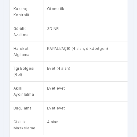
Kazanç
Otomatik
Kontrolü
Gürültü
3D NR
Azaltma
Hareket
KAPALI/AÇIK (4 alan, dikdörtgen)
Algılama
İlgi Bölgesi
Evet (4 alan)
(RoI)
Akıllı
Evet evet
Aydınlatma
Buğulama
Evet evet
Gizlilik
4 alan
Maskeleme