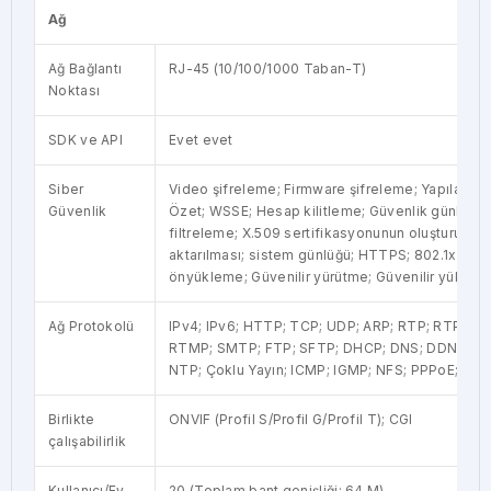
Ağ
Ağ Bağlantı
RJ-45 (10/100/1000 Taban-T)
Noktası
SDK ve API
Evet evet
Siber
Video şifreleme; Firmware şifreleme; Yapılandır
Güvenlik
Özet; WSSE; Hesap kilitleme; Güvenlik günlükle
filtreleme; X.509 sertifikasyonunun oluşturulmas
aktarılması; sistem günlüğü; HTTPS; 802.1x; Güve
önyükleme; Güvenilir yürütme; Güvenilir yüksel
Ağ Protokolü
IPv4; IPv6; HTTP; TCP; UDP; ARP; RTP; RTP; R
RTMP; SMTP; FTP; SFTP; DHCP; DNS; DDNS; Qo
NTP; Çoklu Yayın; ICMP; IGMP; NFS; PPPoE; SN
Birlikte
ONVIF (Profil S/Profil G/Profil T); CGI
çalışabilirlik
Kullanıcı/Ev
20 (Toplam bant genişliği: 64 M)