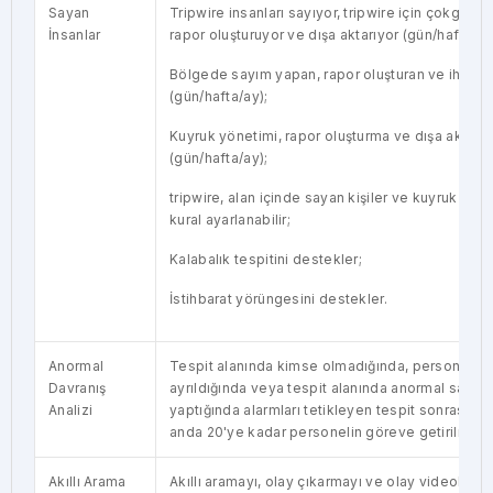
Sayan
Tripwire insanları sayıyor, tripwire için çokgen çi
İnsanlar
rapor oluşturuyor ve dışa aktarıyor (gün/hafta/ay/
Bölgede sayım yapan, rapor oluşturan ve ihraç e
(gün/hafta/ay);
Kuyruk yönetimi, rapor oluşturma ve dışa aktar
(gün/hafta/ay);
tripwire, alan içinde sayan kişiler ve kuyruk yöne
kural ayarlanabilir;
Kalabalık tespitini destekler;
İstihbarat yörüngesini destekler.
Anormal
Tespit alanında kimse olmadığında, personel g
Davranış
ayrıldığında veya tespit alanında anormal sayıda
Analizi
yaptığında alarmları tetikleyen tespit sonrası bır
anda 20'ye kadar personelin göreve getirilmesin
Akıllı Arama
Akıllı aramayı, olay çıkarmayı ve olay videolarıyl