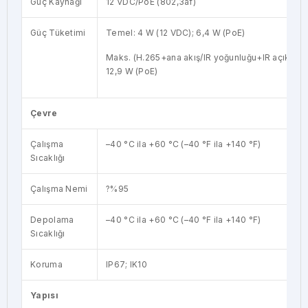
Güç Kaynağı
12 VDC/PoE (802,3af)
Güç Tüketimi
Temel: 4 W (12 VDC); 6,4 W (PoE)
Maks. (H.265+ana akış/IR yoğunluğu+IR açık): 11
12,9 W (PoE)
Çevre
Çalışma
–40 °C ila +60 °C (–40 °F ila +140 °F)
Sıcaklığı
Çalışma Nemi
?%95
Depolama
–40 °C ila +60 °C (–40 °F ila +140 °F)
Sıcaklığı
Koruma
IP67; IK10
Yapısı