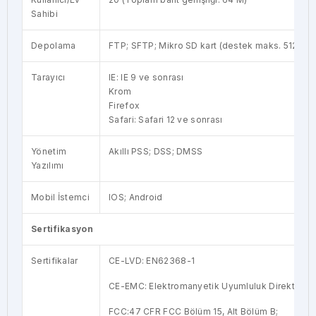
Sahibi
Depolama
FTP; SFTP; Mikro SD kart (destek maks. 512 GB)
Tarayıcı
IE: IE 9 ve sonrası
Krom
Firefox
Safari: Safari 12 ve sonrası
Yönetim
Akıllı PSS; DSS; DMSS
Yazılımı
Mobil İstemci
IOS; Android
Sertifikasyon
Sertifikalar
CE-LVD: EN62368-1
CE-EMC: Elektromanyetik Uyumluluk Direktifi 2
FCC:47 CFR FCC Bölüm 15, Alt Bölüm B;