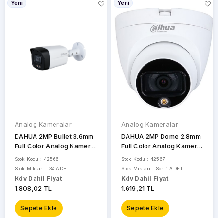
Yeni
Yeni
UNV
STOK
DURUMU
Sadece
Stoktakiler
Analog Kameralar
Analog Kameralar
DAHUA 2MP Bullet 3.6mm
DAHUA 2MP Dome 2.8mm
Full Color Analog Kamera
Full Color Analog Kamera
DH-HAC-HFW1209TLMP-
HAC-HDW1209TLQ-LED-
Stok Kodu : 42566
Stok Kodu : 42567
A-LED
0280B
Stok Miktarı : 34 ADET
Stok Miktarı : Son 1 ADET
Kdv Dahil Fiyat
Kdv Dahil Fiyat
1.808,02 TL
1.619,21 TL
Sepete Ekle
Sepete Ekle