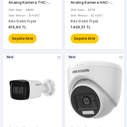
Analog Kamera THC-
Analog Kamera HAC-
B220-PC
HFW1200TLP-0360B
Stok Kodu : 43685
Stok Kodu : 43718
Stok Miktarı : 10 ADET
Stok Miktarı : 92 ADET
Kdv Dahil Fiyat
Kdv Dahil Fiyat
815,90 TL
1.629,51 TL
Sepete Ekle
Sepete Ekle
Yeni
Yeni