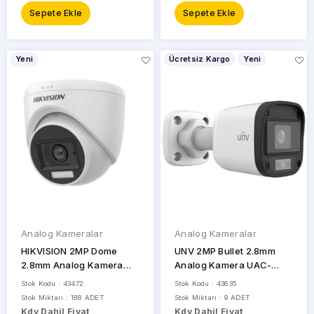
Sepete Ekle
Sepete Ekle
Yeni
Ücretsiz Kargo
Yeni
Analog Kameralar
Analog Kameralar
HIKVISION 2MP Dome
UNV 2MP Bullet 2.8mm
2.8mm Analog Kamera
Analog Kamera UAC-
DS-2CE76D0T-EXLPF
B112-F28
Stok Kodu : 43472
Stok Kodu : 43635
Stok Miktarı : 188 ADET
Stok Miktarı : 9 ADET
Kdv Dahil Fiyat
Kdv Dahil Fiyat