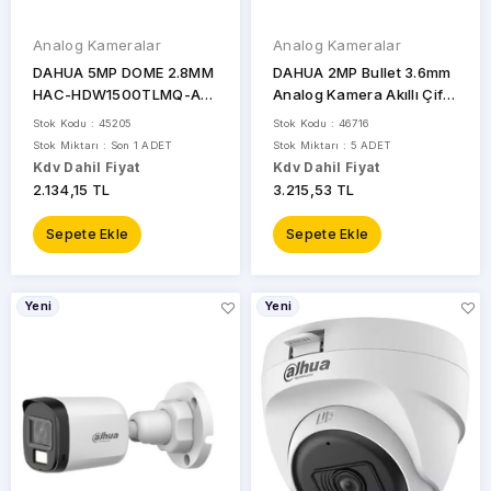
Analog Kameralar
Analog Kameralar
DAHUA 5MP DOME 2.8MM
DAHUA 2MP Bullet 3.6mm
HAC-HDW1500TLMQ-A
Analog Kamera Akıllı Çift
Kamera Dahlili Mikrofon
Işıklı HAC-ME1239TH-A-
Stok Kodu : 45205
Stok Kodu : 46716
PV
Stok Miktarı : Son 1 ADET
Stok Miktarı : 5 ADET
Kdv Dahil Fiyat
Kdv Dahil Fiyat
2.134,15 TL
3.215,53 TL
Sepete Ekle
Sepete Ekle
Yeni
Yeni