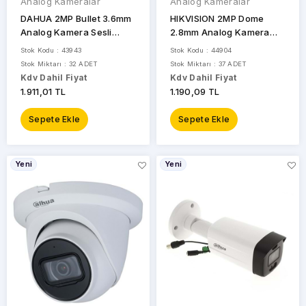
Analog Kameralar
Analog Kameralar
DAHUA 2MP Bullet 3.6mm
HIKVISION 2MP Dome
Analog Kamera Sesli
2.8mm Analog Kamera
HAC-HFW1200TL-A
Akıllı Hibrit Sesli DS-
Stok Kodu : 43943
Stok Kodu : 44904
2CE76D0T-LPFS
Stok Miktarı : 32 ADET
Stok Miktarı : 37 ADET
Kdv Dahil Fiyat
Kdv Dahil Fiyat
1.911,01 TL
1.190,09 TL
Sepete Ekle
Sepete Ekle
Yeni
Yeni