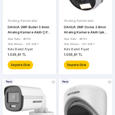
Analog Kameralar
Analog Kameralar
DAHUA 2MP Bullet 3.6mm
DAHUA 2MP Dome 2.8mm
Analog Kamera Akıllı Çift
Analog Kamera Akıllı Işıklı
Işıklı HAC-B1A21-U-IL-
HAC-T1A21P-U-IL-0280B
Stok Kodu : 46752
Stok Kodu : 46753
0360B
Stok Miktarı : 225 ADET
Stok Miktarı : 527 ADET
Kdv Dahil Fiyat
Kdv Dahil Fiyat
1.035,61 TL
1.035,61 TL
Sepete Ekle
Sepete Ekle
Yeni
Yeni