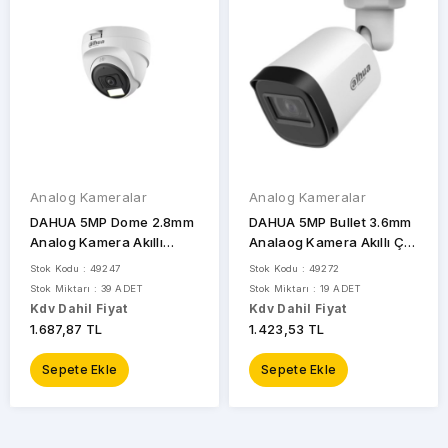
Analog Kameralar
Analog Kameralar
DAHUA 5MP Dome 2.8mm
DAHUA 5MP Bullet 3.6mm
Analog Kamera Akıllı
Analaog Kamera Akıllı Çift
Hibrit Işıklı Sesli HAC-
Işılı HAC-B1A51P-U-IL
Stok Kodu : 49247
Stok Kodu : 49272
T1A51P-U-IL-A
Stok Miktarı : 39 ADET
Stok Miktarı : 19 ADET
Kdv Dahil Fiyat
Kdv Dahil Fiyat
1.687,87 TL
1.423,53 TL
Sepete Ekle
Sepete Ekle