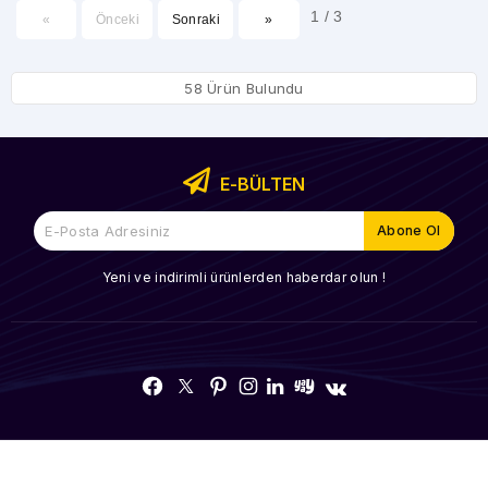
1 / 3
«
Önceki
Sonraki
»
58 Ürün Bulundu
E-BÜLTEN
Yeni ve indirimli ürünlerden haberdar olun !