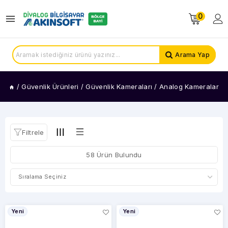
0
KATEGORİLER
IP
Arama Yap
Kameralar
Solar
Kameralar
/
Güvenlik Ürünleri
/
Güvenlik Kameraları
/
Analog Kameralar
Araç
Kameraları
Analog
Kameralar
Filtrele
Termal
Kameralar
58 Ürün Bulundu
FİYAT
ARALIĞI
Yeni
Yeni