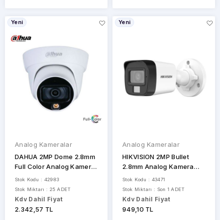
Yeni
Yeni
Analog Kameralar
Analog Kameralar
DAHUA 2MP Dome 2.8mm
HIKVISION 2MP Bullet
Full Color Analog Kamera
2.8mm Analog Kamera
DH-HAC-HDW1209TQP-
DS-2CE16D0T-EXLPF
Stok Kodu : 42983
Stok Kodu : 43471
A-LED
Stok Miktarı : 25 ADET
Stok Miktarı : Son 1 ADET
Kdv Dahil Fiyat
Kdv Dahil Fiyat
2.342,57 TL
949,10 TL