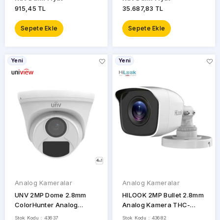
915,45 TL
35.687,83 TL
Sepete Ekle
Sepete Ekle
Yeni
Yeni
Analog Kameralar
Analog Kameralar
UNV 2MP Dome 2.8mm
HILOOK 2MP Bullet 2.8mm
ColorHunter Analog
Analog Kamera THC-
Kamera UAC-T112-F28-W
B120-PC
Stok Kodu : 43637
Stok Kodu : 43682