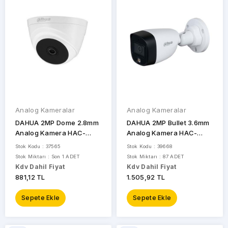
MARKALAR
Analog Kameralar
Analog Kameralar
DAHUA 2MP Dome 2.8mm
DAHUA 2MP Bullet 3.6mm
DAHUA
Analog Kamera HAC-
Analog Kamera HAC-
T1A21-0280B
HFW1209CP-LED-0360B
Stok Kodu : 37565
Stok Kodu : 39668
HIKVISION
Stok Miktarı : Son 1 ADET
Stok Miktarı : 87 ADET
Kdv Dahil Fiyat
Kdv Dahil Fiyat
HILOOK
881,12 TL
1.505,92 TL
IMOU
Sepete Ekle
Sepete Ekle
TIANDY