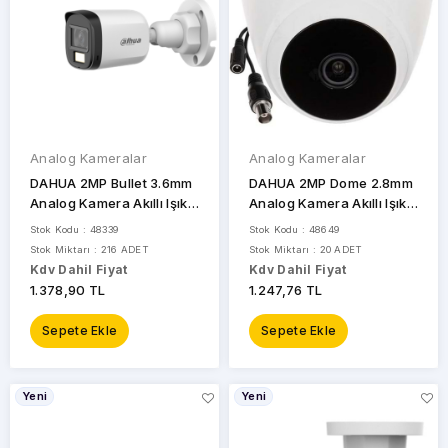
Analog Kameralar
Analog Kameralar
DAHUA 2MP Bullet 3.6mm
DAHUA 2MP Dome 2.8mm
Analog Kamera Akıllı Işıklı
Analog Kamera Akıllı Işıklı
Sesli HAC-B1A21P-U-IL-A
Sesli HAC-T1A21P-U-IL-A-
Stok Kodu : 48339
Stok Kodu : 48649
0280B
Stok Miktarı : 216 ADET
Stok Miktarı : 20 ADET
Kdv Dahil Fiyat
Kdv Dahil Fiyat
1.378,90 TL
1.247,76 TL
Sepete Ekle
Sepete Ekle
Yeni
Yeni