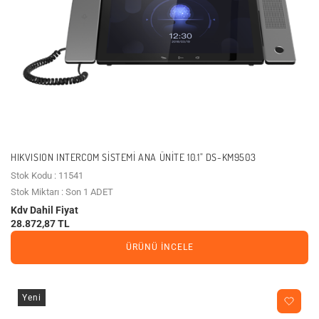
HIKVISION INTERCOM SİSTEMİ ANA ÜNİTE 10.1" DS-KM9503
Stok Kodu : 11541
Stok Miktarı : Son 1 ADET
Kdv Dahil Fiyat
28.872,87 TL
ÜRÜNÜ İNCELE
Yeni