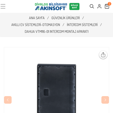
0
Cart
Search
ANA SAYFA
/
GÜVENLIK ÜRÜNLERI
/
AKILLI EV SISTEMLERI-OTOMASYON
/
İNTERCOM SISTEMLERI
/
DAHUA VTM116-01 INTERCOM MONTAJ APARATI