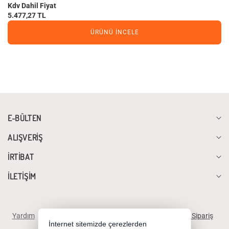
Kdv Dahil Fiyat
5.477,27 TL
ÜRÜNÜ İNCELE
E-BÜLTEN
ALIŞVERİŞ
İRTİBAT
İLETİŞİM
Yardım
İstek ve Önerileriniz
Sipariş Takibi
Telefonla Sipariş
İnternet sitemizde çerezlerden