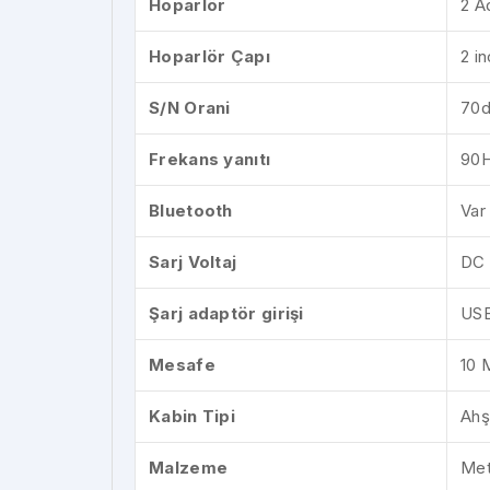
Hoparlör
2 A
Hoparlör Çapı
2 in
S/N Orani
70
Frekans yanıtı
90H
Bluetooth
Var
Sarj Voltaj
DC 
Şarj adaptör girişi
USB
Mesafe
10 
Kabin Tipi
Ahş
Malzeme
Met