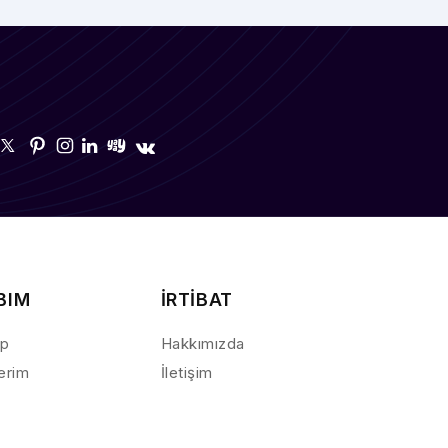
BIM
İRTİBAT
ap
Hakkımızda
lerim
İletişim