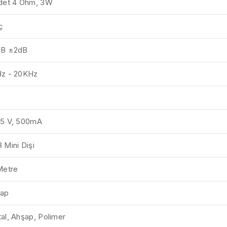
det 4 Ohm, 3W
ç
dB ±2dB
z - 20KHz
5 V, 500mA
 Mini Dişi
Metre
ap
al, Ahşap, Polimer