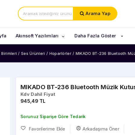
Arama Yap
yfa
Akınsoft Yazılımları
Daha Fazla Göster
Birimleri
/
Ses Ürünleri
/
Hoparlörler
/
MIKADO BT-236 Bluetooth Müz
Kargo Entegrasyonları
Pazaryeri Entegrasyonları
MIKADO BT-236 Bluetooth Müzik Kutu
kod Okuyucular Masaüstü
E-Ticaret Paketleri
Kdv Dahil Fiyat
945,49 TL
od Okuyucular El Tipi
 Notebooklar
l Notebooklar
Sorunuz Siparişe Göre Tedarik
ziler
ebook Çantalar
Favorilerime Ekle
Arkadaşıma Öner
t Hesaplamalı Teraziler