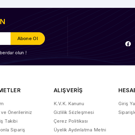
EN
berdar olun !
METLER
ALIŞVERİŞ
HESA
ım
K.V.K. Kanunu
Giriş Y
 ve Önerileriniz
Gizlilik Sözleşmesi
Sipariş
iş Takibi
Çerez Politikası
onla Sipariş
Üyelik Aydınlatma Metni