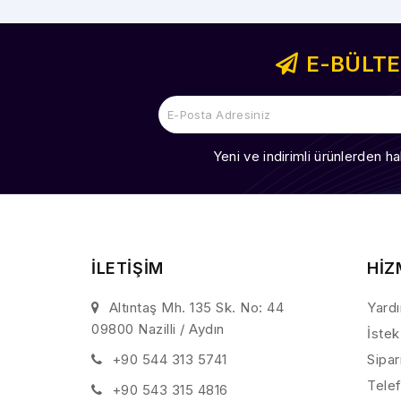
E-BÜLT
Yeni ve indirimli ürünlerden ha
İLETİŞİM
HİZ
Altıntaş Mh. 135 Sk. No: 44
Yard
09800 Nazilli / Aydın
İstek
+90 544 313 5741
Sipar
Telef
+90 543 315 4816