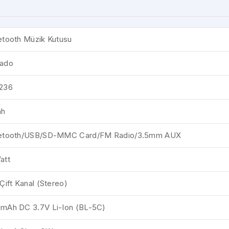
etooth Müzik Kutusu
ado
236
ah
etooth/USB/SD-MMC Card/FM Radio/3.5mm AUX
att
 Çift Kanal (Stereo)
mAh DC 3.7V Li-Ion (BL-5C)