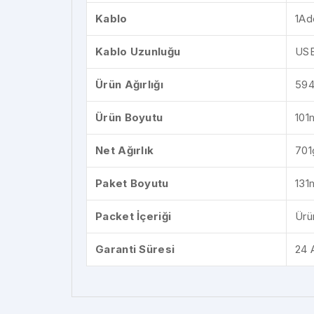
Kablo
1Ad
Kablo Uzunluğu
USB
Ürün Ağırlığı
594
Ürün Boyutu
101
Net Ağırlık
701
Paket Boyutu
131
Packet İçeriği
Ürü
Garanti Süresi
24 