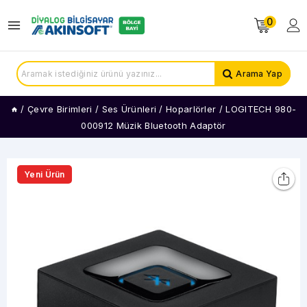
0
Arama Yap
/
Çevre Birimleri
/
Ses Ürünleri
/
Hoparlörler
/
LOGITECH 980-
000912 Müzik Bluetooth Adaptör
Yeni Ürün