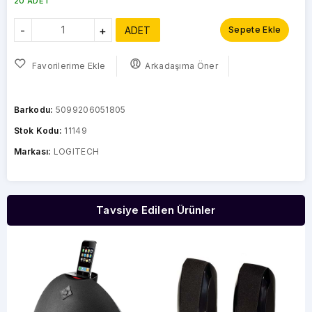
20 ADET
-
+
ADET
Sepete Ekle
Favorilerime Ekle
Arkadaşıma Öner
Barkodu:
5099206051805
Stok Kodu:
11149
Markası:
LOGITECH
Tavsiye Edilen Ürünler