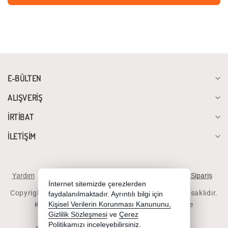
E-BÜLTEN
ALIŞVERİŞ
İRTİBAT
İLETİŞİM
Yardım
İstek ve Önerileriniz
Sipariş Takibi
Telefonla Sipariş
İnternet sitemizde çerezlerden
Copyright 2026 diyalogbilgisayar.com - Tüm hakları saklıdır.
faydalanılmaktadır. Ayrıntılı bilgi için
Kredi kartı bilgileriniz 256bit SSL sertifikası ile
Kişisel Verilerin Korunması Kanununu,
Gizlilik Sözleşmesi
ve
Çerez
korunmaktadır.
Politikamızı
inceleyebilirsiniz.