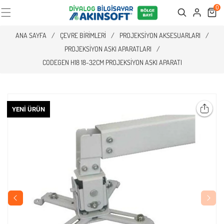
0
Cart
Search
ANA SAYFA
/
ÇEVRE BIRIMLERI
/
PROJEKSIYON AKSESUARLARI
/
PROJEKSIYON ASKI APARATLARI
/
CODEGEN H18 18-32CM PROJEKSIYON ASKI APARATI
YENI ÜRÜN