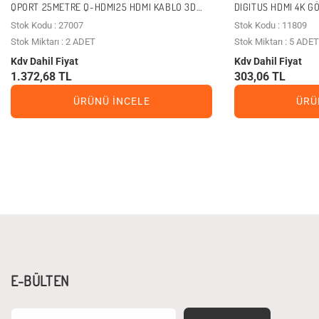
QPORT 25METRE Q-HDMI25 HDMI KABLO 3D
DIGITUS HDMI 4K G
GOLD 1.4V
330107-030-S)
Stok Kodu : 27007
Stok Kodu : 11809
Stok Miktarı : 2 ADET
Stok Miktarı : 5 ADET
Kdv Dahil Fiyat
Kdv Dahil Fiyat
1.372,68 TL
303,06 TL
ÜRÜNÜ İNCELE
ÜRÜ
E-BÜLTEN