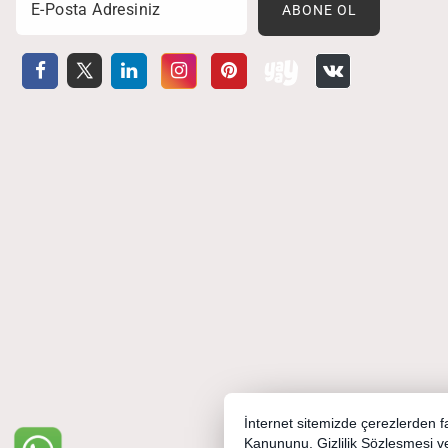
Email
ABONE OL
İnternet sitemizde çerezlerden fay
Kanununu,
Gizlilik Sözleşmesi
v