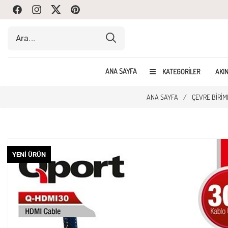
Facebook
Instagram
Twitte
Pinterest
ANA SAYFA
KATEGORILER
AKIN
ANA SAYFA
/
ÇEVRE BIRIM
YENI ÜRÜN