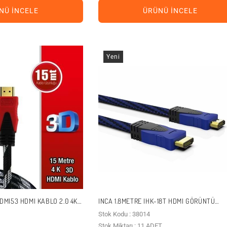
NÜ İNCELE
ÜRÜNÜ İNCELE
Yeni
MI53 HDMI KABLO 2.0 4K
INCA 1.8METRE IHK-18T HDMI GÖRÜNTÜ
KABLOSU 2.0V 4K 60HZ
Stok Kodu : 38014
Stok Miktarı : 11 ADET