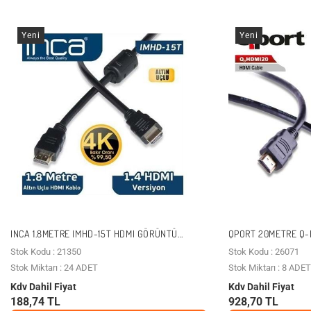
Yeni
Yeni
INCA 1.8METRE IMHD-15T HDMI GÖRÜNTÜ
QPORT 20METRE Q-
KABLOSU GOLD 1.4V 4K
GOLD 1.4V
Stok Kodu : 21350
Stok Kodu : 26071
Stok Miktarı : 24 ADET
Stok Miktarı : 8 ADET
Kdv Dahil Fiyat
Kdv Dahil Fiyat
188,74 TL
928,70 TL