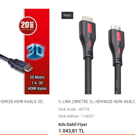
Yeni
HDMI20 HDMI KABLO 3D
S-LINK 20METRE SL-HDM4K20 HDMI KABL
Stok Kodu : 45778
Stok Miktarı : 7 ADET
Kdv Dahil Fiyat
1.043,81 TL