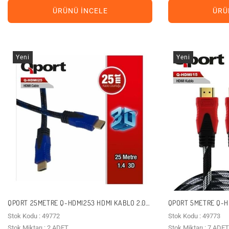
ÜRÜNÜ İNCELE
ÜRÜ
Yeni
Yeni
QPORT 25METRE Q-HDMI253 HDMI KABLO 2.0
QPORT 5METRE Q-HD
4K ALTIN UÇ
ALTIN UÇ
Stok Kodu : 49772
Stok Kodu : 49773
Stok Miktarı : 2 ADET
Stok Miktarı : 7 ADET