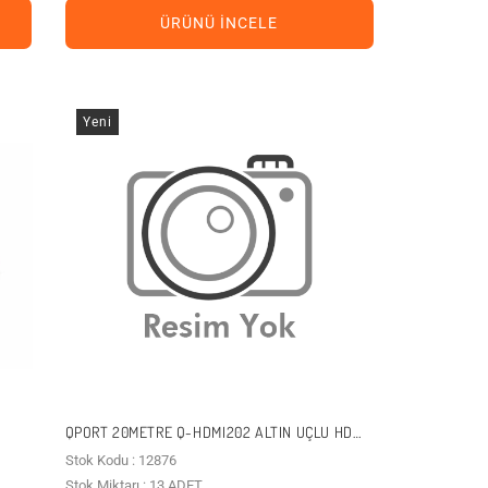
ÜRÜNÜ İNCELE
Yeni
QPORT 20METRE Q-HDMI202 ALTIN UÇLU HDMI
KABLO V2.0 4K
Stok Kodu : 12876
Stok Miktarı : 13 ADET