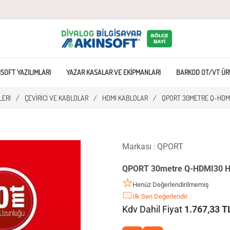
SOFT YAZILIMLARI
YAZAR KASALAR VE EKIPMANLARI
BARKOD OT/VT ÜR
LERI
/
ÇEVIRICI VE KABLOLAR
/
HDMI KABLOLAR
/
QPORT 30METRE Q-HDMI
Markası
QPORT
:
QPORT 30metre Q-HDMI30 HD
Henüz Değerlendirilmemiş
İlk Sen Değerlendir
Kdv Dahil Fiyat
1.767,33 T