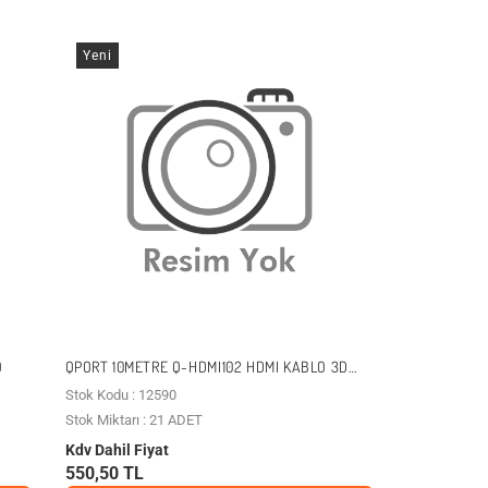
Yeni
O
QPORT 10METRE Q-HDMI102 HDMI KABLO 3D
GOLD 2.0V 4K 60HZ
Stok Kodu : 12590
Stok Miktarı : 21 ADET
Kdv Dahil Fiyat
550,50 TL