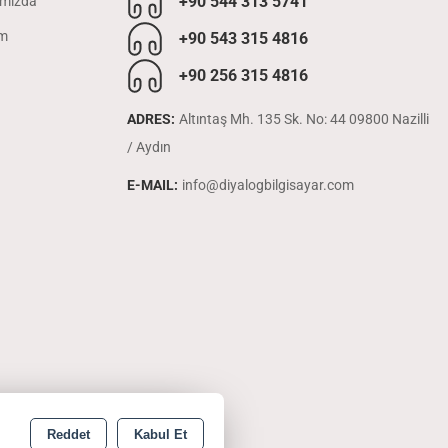
+90 544 313 5741
mızda
im
+90 543 315 4816
+90 256 315 4816
ADRES:
Altıntaş Mh. 135 Sk. No: 44 09800 Nazilli
/ Aydın
E-MAIL:
info@diyalogbilgisayar.com
Reddet
Kabul Et