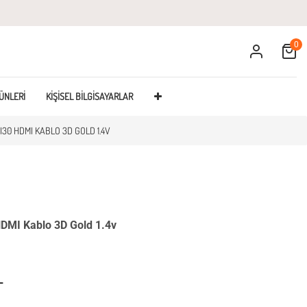
0
Cart
ÜNLERI
KIŞISEL BILGISAYARLAR
30 HDMI KABLO 3D GOLD 1.4V
MI Kablo 3D Gold 1.4v
L