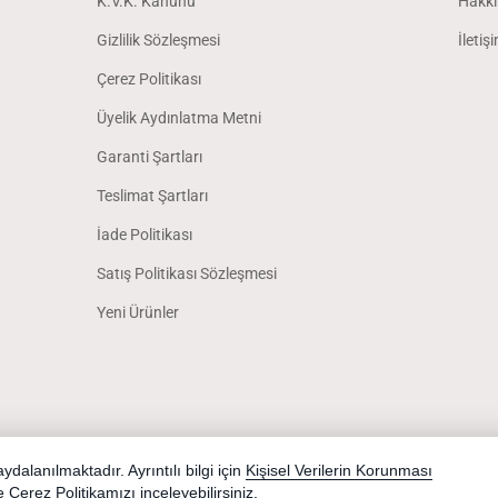
K.V.K. Kanunu
Hakkı
Gizlilik Sözleşmesi
İletiş
Çerez Politikası
Üyelik Aydınlatma Metni
Garanti Şartları
Teslimat Şartları
İade Politikası
Satış Politikası Sözleşmesi
Yeni Ürünler
dalanılmaktadır. Ayrıntılı bilgi için
Kişisel Verilerin Korunması
Yardım
İstek ve Önerileriniz
Sipariş Takibi
Telefonla Sipariş
e
Çerez Politikamızı
inceleyebilirsiniz.