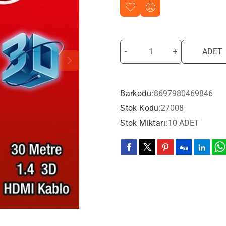
-
+
ADET
Barkodu:
8697980469846
Stok Kodu:
27008
Stok Miktarı:
10 ADET